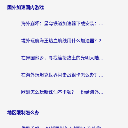
国外加速国内游戏
海外崩坏：星穹铁道加速器下载安装：一份给游子的终极网络指南
境外玩航海王热血航线用什么加速器？2026海外玩家实测最优方案（附欧洲问道堡垒前线加速技巧）
在异国他乡，寻找连接故土的光明大陆免费加速器
在海外玩坦克世界闪击战很卡怎么办？老玩家亲测有效的加速器选择指南
欧洲怎么玩新诛仙不卡顿？一份给海外游子的国服游戏畅玩指南
地区限制怎么办