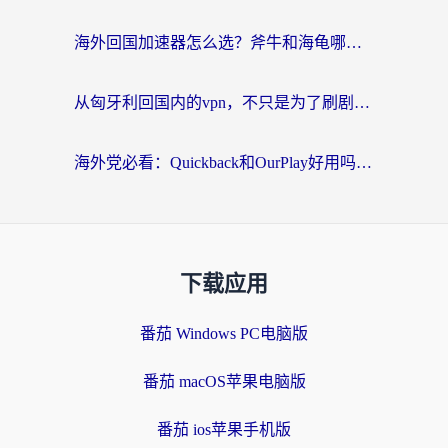
海外回国加速器怎么选？斧牛和海龟哪个好？一篇帮你避开坑的实用指南
从匈牙利回国内的vpn，不只是为了刷剧那么简单
海外党必看：Quickback和OurPlay好用吗？3分钟选对回国加速器，无缝刷剧玩游戏
下载应用
番茄 Windows PC电脑版
番茄 macOS苹果电脑版
番茄 ios苹果手机版