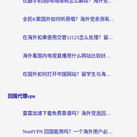
优酷手机app地域限制怎么解除？海外党亲测有效的追剧方案
全民K歌国外如何听原唱？海外党亲测有效的回国加速器选择指南
在海外如果使用交管12123怎么处理？留学生亲测有效的回国加速方案
海外看国内电视直播用什么网站比较好？一篇解决你所有追剧难题的实用指南
在国外如何打开中国网站？留学生与海外华人的无缝访问指南
回国代理vpn
雷霆加速下载免费靠谱吗？海外党选回国加速器的避坑指南（附热门工具对比）
NordVPN 回国能用吗？一个海外用户必须面对的真实困境