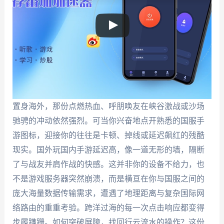
置身海外，那份点燃热血、呼朋唤友在峡谷激战或沙场
驰骋的冲动依然强烈。可当你兴奋地点开熟悉的国服手
游图标，迎接你的往往是卡顿、掉线或延迟飙红的残酷
现实。国外玩国内手游延迟高，像一道无形的墙，隔断
了与战友并肩作战的快感。这并非你的设备不给力，也
不是游戏服务器突然崩溃，而是横亘在你与国服之间的
庞大海量数据传输需求，遭遇了地理距离与复杂国际网
络路由的重重考验。跨洋过海的每一次点击响应都变得
步履蹒跚。如何突破屏障，找回行云流水的操作？这份