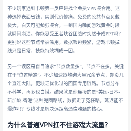
不少玩家遇到卡顿第一反应是找个免费VPN凑合用。这
种选择表面省钱，实则代价惨痛。免费的公共节点负载
极大，白天可能勉强凑合，一到国内晚间游戏黄金时段
就瞬间崩溃。你能忍受王者峡谷团战时突然卡成PPT吗？
更别说这些节点常被滥用，数据丢包频繁，游戏卡顿掉
线只是日常，技能特效糊成一团。
另一个误区是盲目追求“节点数量多”。节点不在多，关键
在于“位置精准”。不少加速器堆砌大量冗余节点，却没几
个直连大陆，更缺乏优化过的回国专用链路。节点分布
不科学，再多也白搭。结果就是你连接的是“美国-日本-
新加坡-香港”这种兜圈路线，数据走了冤枉路，延迟能不
爆炸吗？专线才是解决远距离通信难题的核心。
为什么普通VPN扛不住游戏大流量？