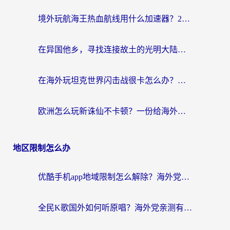
境外玩航海王热血航线用什么加速器？2026海外玩家实测最优方案（附欧洲问道堡垒前线加速技巧）
在异国他乡，寻找连接故土的光明大陆免费加速器
在海外玩坦克世界闪击战很卡怎么办？老玩家亲测有效的加速器选择指南
欧洲怎么玩新诛仙不卡顿？一份给海外游子的国服游戏畅玩指南
地区限制怎么办
优酷手机app地域限制怎么解除？海外党亲测有效的追剧方案
全民K歌国外如何听原唱？海外党亲测有效的回国加速器选择指南