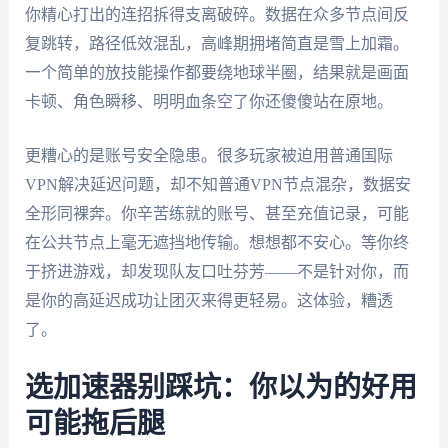
你精心打出的连招拆得支离破碎。数据在众多节点间反
复跳转，路径低效混乱，高峰期拥堵简直是雪上加霜。
一个简单的放技能操作都要绕地球半圈，结果就是画面
卡顿、角色瞬移、明明血条空了你还傻傻站在原地。
更糟心的是账号安全隐患。很多玩家被迫用普通国际
VPN解决延迟问题，却不知普通VPN节点混杂，数据安
全形同裸奔。你辛苦练就的账号、甚至充值记录，可能
在公共节点上毫无遮挡地传输。想想都不安心。等你终
于挤进游戏，却发现队友口吐芬芳——不是针对你，而
是你的高延迟成功让团灭来得更轻易。这体验，糟透
了。
选加速器别踩坑：你以为的好用
可能拖后腿