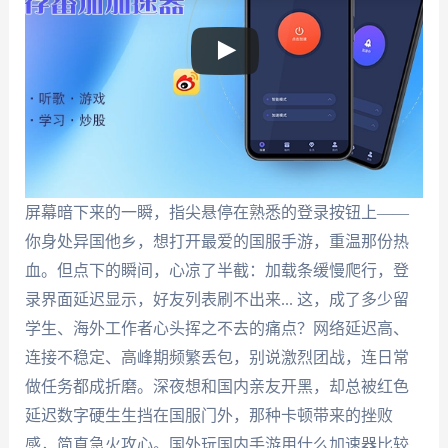
屏幕暗下来的一瞬，指尖悬停在熟悉的登录按钮上——
你身处异国他乡，想打开最爱的国服手游，重温那份热
血。但点下的瞬间，心凉了半截：加载条缓慢爬行，登
录界面延迟显示，好友列表刷不出来... 这，成了多少留
学生、海外工作者心头挥之不去的痛点？网络延迟高、
连接不稳定、高峰期频繁丢包，别说激烈团战，连日常
做任务都成折磨。深夜想和国内亲友开黑，却总被红色
延迟数字硬生生挡在国服门外，那种卡顿带来的挫败
感，简直急火攻心。国外玩国内手游用什么加速器比较