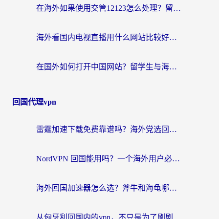
在海外如果使用交管12123怎么处理？留学生亲测有效的回国加速方案
海外看国内电视直播用什么网站比较好？一篇解决你所有追剧难题的实用指南
在国外如何打开中国网站？留学生与海外华人的无缝访问指南
回国代理vpn
雷霆加速下载免费靠谱吗？海外党选回国加速器的避坑指南（附热门工具对比）
NordVPN 回国能用吗？一个海外用户必须面对的真实困境
海外回国加速器怎么选？斧牛和海龟哪个好？一篇帮你避开坑的实用指南
从匈牙利回国内的vpn，不只是为了刷剧那么简单