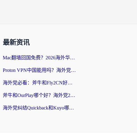
最新资讯
Mac翻墙回国免费？2026海外华人亲测：从CCTV5直播到国内APP，这样选加速器才靠谱
Proton VPN中国能用吗？海外党选回国加速器的避坑指南（附番茄加速器实测）
海外党必看：斧牛和Fly2CN好用吗？3招教你选对回国加速器（附免费试用攻略）
斧牛和OurPlay哪个好？海外党2026亲测：选对加速器，国内资源秒加载
海外党纠结Quickback和Kuyo哪个好？选对回国加速器才能无缝刷国内资源