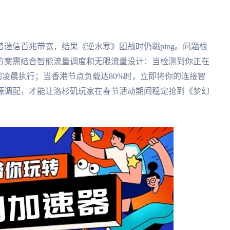
迷信百兆带宽，结果《逆水寒》团战时仍跳ping。问题根
方案需结合智能流量调度和无限流量设计：当检测到你正在
到凌晨执行；当香港节点负载达80%时，立即将你的连接智
源调配，才能让洛杉矶玩家在春节活动期间稳定抢到《梦幻