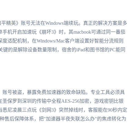
和平精英》账号无法在Windows端续玩。真正的解决方案是多
机开启加速玩《崩坏3》时，其macbook可通过同一番茄
适配机制，在Windows/Mac客户端设置好智能分流规则
。更关键的是解除设备数量限制，宿舍的iPad和图书馆的PC能同
》账号被盗，暴露免费加速器的致命缺陷。专业工具必须具
圣保罗到深圳的传输中全程AES-256加密，游戏密钥比银
悉尼凌晨三点玩《剑网3》突然掉线时，客服能在90秒内定
这种售后保障体系，把"加速器半夜失联怎么办"的焦虑转化为