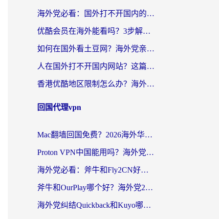
海外党必看：国外打不开国内的app怎么办？3步解决你的乡愁
优酷会员在海外能看吗？3步解决海外追剧难题，附实测好用加速器推荐
如何在国外看土豆网？海外党亲测有效的追剧加速器选择指南
人在国外打不开国内网站？这篇攻略帮你无缝解锁国内资源（附交管12123使用技巧）
香港优酷地区限制怎么办？海外党亲测有效的追剧解决方案
回国代理vpn
Mac翻墙回国免费？2026海外华人亲测：从CCTV5直播到国内APP，这样选加速器才靠谱
Proton VPN中国能用吗？海外党选回国加速器的避坑指南（附番茄加速器实测）
海外党必看：斧牛和Fly2CN好用吗？3招教你选对回国加速器（附免费试用攻略）
斧牛和OurPlay哪个好？海外党2026亲测：选对加速器，国内资源秒加载
海外党纠结Quickback和Kuyo哪个好？选对回国加速器才能无缝刷国内资源