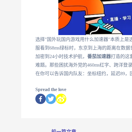
选择"国外玩国内游戏用什么加速器"本质上是
服看到68ms绿标时，东京到上海的距离在数
加密到24小时技术护航，
番茄加速器
打造的这
难题。那些困扰海外党的460ms红字、跨洋
在你可以告诉国内队友：坐标纽约，延迟89，
Spread the love
←
前一篇文章