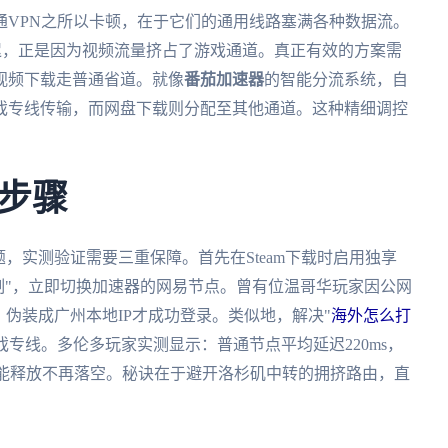
通VPN之所以卡顿，在于它们的通用线路塞满各种数据流。
延迟，正是因为视频流量挤占了游戏通道。真正有效的方案需
视频下载走普通省道。就像
番茄加速器
的智能分流系统，自
戏专线传输，而网盘下载则分配至其他通道。这种精细调控
步骤
题，实测验证需要三重保障。首先在Steam下载时启用独享
限制"，立即切换加速器的网易节点。曾有位温哥华玩家因公网
，伪装成广州本地IP才成功登录。类似地，解决"
海外怎么打
游戏专线。多伦多玩家实测显示：普通节点平均延迟220ms，
技能释放不再落空。秘诀在于避开洛杉矶中转的拥挤路由，直