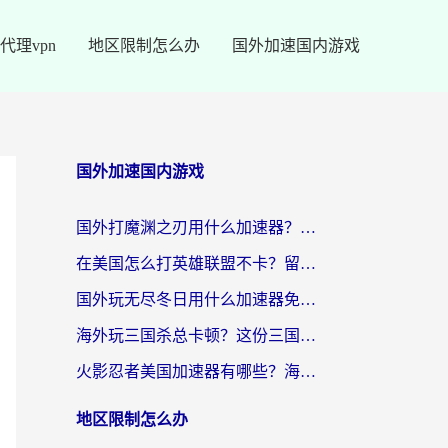
代理vpn
地区限制怎么办
国外加速国内游戏
国外加速国内游戏
国外打魔渊之刃用什么加速器？2026海外玩家国服游戏加速全攻略（附闪耀暖暖&复苏的魔女避坑指南）
在美国怎么打英雄联盟不卡？留学生亲测的国服游戏加速全攻略
国外玩无尽冬日用什么加速器免费？海外党国服游戏加速避坑指南
海外玩三国杀总卡顿？这份三国杀游戏加速器指南帮你告别延迟烦恼
火影忍者美国加速器有哪些？海外党亲测的国服游戏加速全攻略（含菲律宾玩三国之刃守望黎明技巧）
地区限制怎么办