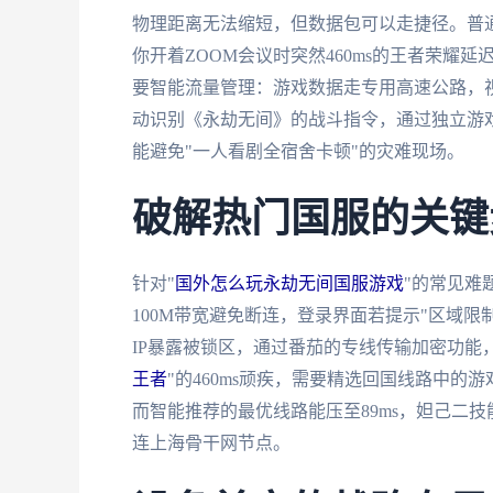
物理距离无法缩短，但数据包可以走捷径。普
你开着ZOOM会议时突然460ms的王者荣耀
要智能流量管理：游戏数据走专用高速公路，
动识别《永劫无间》的战斗指令，通过独立游
能避免"一人看剧全宿舍卡顿"的灾难现场。
破解热门国服的关键
针对"
国外怎么玩永劫无间国服游戏
"的常见难
100M带宽避免断连，登录界面若提示"区域
IP暴露被锁区，通过番茄的专线传输加密功能
王者
"的460ms顽疾，需要精选回国线路中的
而智能推荐的最优线路能压至89ms，妲己二
连上海骨干网节点。