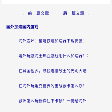
←
前一篇文章
后一篇文章
→
国外加速国内游戏
海外崩坏：星穹铁道加速器下载安装：一份给游子的终极网络指南
境外玩航海王热血航线用什么加速器？2026海外玩家实测最优方案（附欧洲问道堡垒前线加速技巧）
在异国他乡，寻找连接故土的光明大陆免费加速器
在海外玩坦克世界闪击战很卡怎么办？老玩家亲测有效的加速器选择指南
欧洲怎么玩新诛仙不卡顿？一份给海外游子的国服游戏畅玩指南