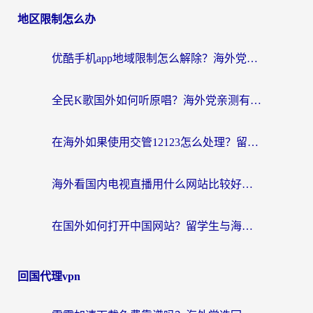
地区限制怎么办
优酷手机app地域限制怎么解除？海外党亲测有效的追剧方案
全民K歌国外如何听原唱？海外党亲测有效的回国加速器选择指南
在海外如果使用交管12123怎么处理？留学生亲测有效的回国加速方案
海外看国内电视直播用什么网站比较好？一篇解决你所有追剧难题的实用指南
在国外如何打开中国网站？留学生与海外华人的无缝访问指南
回国代理vpn