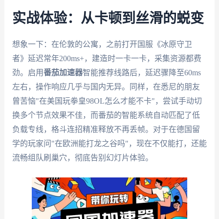
实战体验：从卡顿到丝滑的蜕变
想象一下：在伦敦的公寓，之前打开国服《冰原守卫
者》延迟常年200ms+，建造时一卡一卡，采集资源都费
劲。启用
番茄加速器
智能推荐线路后，延迟骤降至60ms
左右，操作响应几乎与国内无异。同样，在悉尼的朋友
曾苦恼"在美国玩拳皇98OL怎么才能不卡"，尝试手动切
换多个节点效果不佳，而番茄的智能系统自动匹配了低
负载专线，格斗连招精准释放不再丢帧。对于在德国留
学的玩家问"在欧洲能打龙之谷吗"，现在不仅能打，还能
流畅组队刷巢穴，彻底告别幻灯片体验。