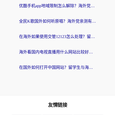
优酷手机app地域限制怎么解除？海外党亲测有效的追剧方案
全民K歌国外如何听原唱？海外党亲测有效的回国加速器选择指南
在海外如果使用交管12123怎么处理？留学生亲测有效的回国加速方案
海外看国内电视直播用什么网站比较好？一篇解决你所有追剧难题的实用指南
在国外如何打开中国网站？留学生与海外华人的无缝访问指南
友情链接