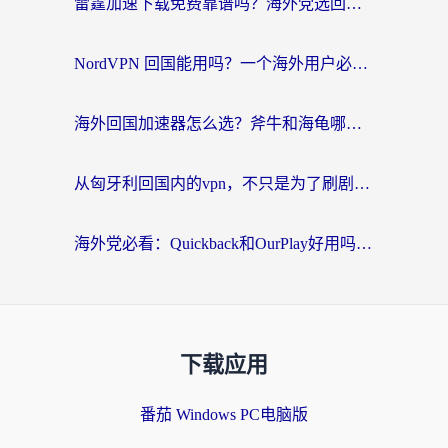
雷霆加速下载免费靠谱吗？海外党选回国加速器的避坑指南（附热门工具对比）
NordVPN 回国能用吗？一个海外用户必须面对的真实困境
海外回国加速器怎么选？斧牛和海龟哪个好？一篇帮你避开坑的实用指南
从匈牙利回国内的vpn，不只是为了刷剧那么简单
海外党必看：Quickback和OurPlay好用吗？3分钟选对回国加速器，无缝刷剧玩游戏
下载应用
番茄 Windows PC电脑版