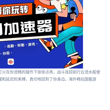
灯火在你流畅的操作下徐徐点亮，战斗连招如行云流水般使
域和延迟的束缚，真切地回到了你身边。海外畅玩国服游