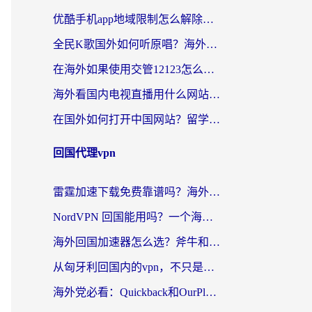
优酷手机app地域限制怎么解除？海外党亲测有效的追剧方案
全民K歌国外如何听原唱？海外党亲测有效的回国加速器选择指南
在海外如果使用交管12123怎么处理？留学生亲测有效的回国加速方案
海外看国内电视直播用什么网站比较好？一篇解决你所有追剧难题的实用指南
在国外如何打开中国网站？留学生与海外华人的无缝访问指南
回国代理vpn
雷霆加速下载免费靠谱吗？海外党选回国加速器的避坑指南（附热门工具对比）
NordVPN 回国能用吗？一个海外用户必须面对的真实困境
海外回国加速器怎么选？斧牛和海龟哪个好？一篇帮你避开坑的实用指南
从匈牙利回国内的vpn，不只是为了刷剧那么简单
海外党必看：Quickback和OurPlay好用吗？3分钟选对回国加速器，无缝刷剧玩游戏