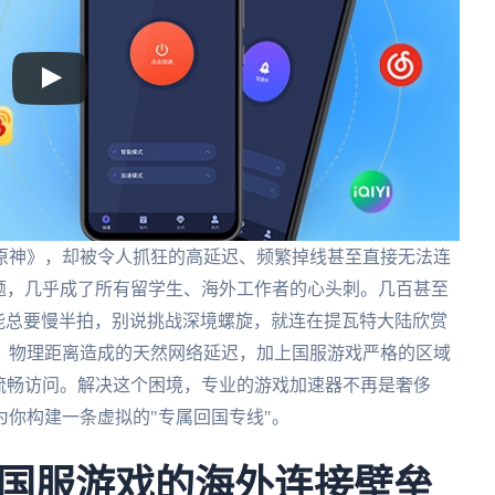
原神》，却被令人抓狂的高延迟、频繁掉线甚至直接无法连
题，几乎成了所有留学生、海外工作者的心头刺。几百甚至
技能总要慢半拍，别说挑战深境螺旋，就连在提瓦特大陆欣赏
：物理距离造成的天然网络延迟，加上国服游戏严格的区域
流畅访问。解决这个困境，专业的游戏加速器不再是奢侈
你构建一条虚拟的"专属回国专线"。
国服游戏的海外连接壁垒