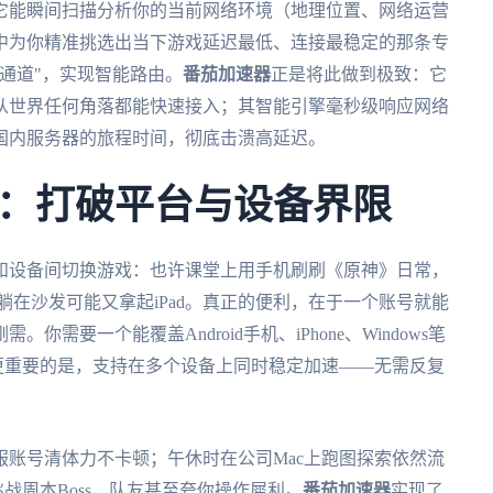
它能瞬间扫描分析你的当前网络环境（地理位置、网络运营
中为你精准挑选出当下游戏延迟最低、连接最稳定的那条专
通道"，实现智能路由。
番茄加速器
正是将此做到极致：它
从世界任何角落都能快速接入；其智能引擎毫秒级响应网络
国内服务器的旅程时间，彻底击溃高延迟。
：打破平台与设备界限
和设备间切换游戏：也许课堂上用手机刷刷《原神》日常，
周末躺在沙发可能又拿起iPad。真正的便利，在于一个账号就能
要一个能覆盖Android手机、iPhone、Windows笔
更重要的是，支持在多个设备上同时稳定加速——无需反复
账号清体力不卡顿；午休时在公司Mac上跑图探索依然流
挑战周本Boss，队友甚至夸你操作犀利。
番茄加速器
实现了