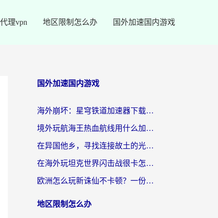
代理vpn
地区限制怎么办
国外加速国内游戏
国外加速国内游戏
海外崩坏：星穹铁道加速器下载安装：一份给游子的终极网络指南
境外玩航海王热血航线用什么加速器？2026海外玩家实测最优方案（附欧洲问道堡垒前线加速技巧）
在异国他乡，寻找连接故土的光明大陆免费加速器
在海外玩坦克世界闪击战很卡怎么办？老玩家亲测有效的加速器选择指南
欧洲怎么玩新诛仙不卡顿？一份给海外游子的国服游戏畅玩指南
地区限制怎么办