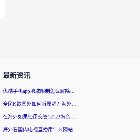
最新资讯
优酷手机app地域限制怎么解除？海外党亲测有效的追剧方案
全民K歌国外如何听原唱？海外党亲测有效的回国加速器选择指南
在海外如果使用交管12123怎么处理？留学生亲测有效的回国加速方案
海外看国内电视直播用什么网站比较好？一篇解决你所有追剧难题的实用指南