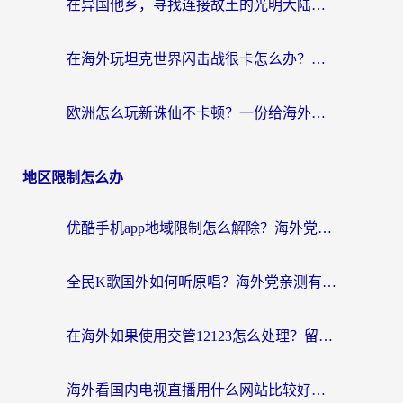
在异国他乡，寻找连接故土的光明大陆免费加速器
在海外玩坦克世界闪击战很卡怎么办？老玩家亲测有效的加速器选择指南
欧洲怎么玩新诛仙不卡顿？一份给海外游子的国服游戏畅玩指南
地区限制怎么办
优酷手机app地域限制怎么解除？海外党亲测有效的追剧方案
全民K歌国外如何听原唱？海外党亲测有效的回国加速器选择指南
在海外如果使用交管12123怎么处理？留学生亲测有效的回国加速方案
海外看国内电视直播用什么网站比较好？一篇解决你所有追剧难题的实用指南