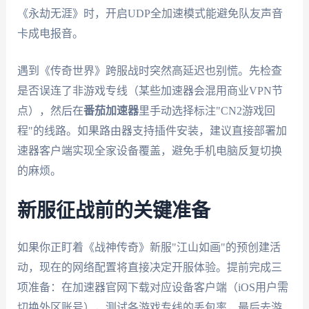
《永劫无涯》时，开启UDP全加速模式能避免队友声音
卡成电报音。
遇到《传奇世界》跨服战时突然高延迟也别慌。先检查
是否误连了非游戏专线（某些加速器会混用商业VPN节
点），然后在
番茄加速器
里手动选择标注"CN2游戏回
程"的线路。如果路由器支持插件安装，建议直接部署加
速器客户端实现全家设备覆盖，避免手机电脑反复切换
的麻烦。
新服征战前的关键准备
如果你正盯着《战神传奇》新服"江山如画"的预创建活
动，现在的网络配置将直接决定开服体验。提前完成三
项准备：在加速器官网下载对应设备客户端（iOS用户需
切换外区账号），测试各游戏专线的丢包率，最后去游