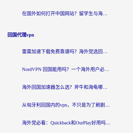
在国外如何打开中国网站？留学生与海外华人的无缝访问指南
回国代理vpn
雷霆加速下载免费靠谱吗？海外党选回国加速器的避坑指南（附热门工具对比）
NordVPN 回国能用吗？一个海外用户必须面对的真实困境
海外回国加速器怎么选？斧牛和海龟哪个好？一篇帮你避开坑的实用指南
从匈牙利回国内的vpn，不只是为了刷剧那么简单
海外党必看：Quickback和OurPlay好用吗？3分钟选对回国加速器，无缝刷剧玩游戏