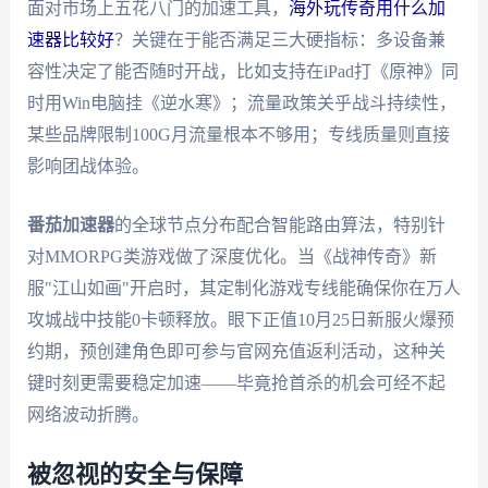
面对市场上五花八门的加速工具，
海外玩传奇用什么加
速器比较好
？关键在于能否满足三大硬指标：多设备兼
容性决定了能否随时开战，比如支持在iPad打《原神》同
时用Win电脑挂《逆水寒》；流量政策关乎战斗持续性，
某些品牌限制100G月流量根本不够用；专线质量则直接
影响团战体验。
番茄加速器
的全球节点分布配合智能路由算法，特别针
对MMORPG类游戏做了深度优化。当《战神传奇》新
服"江山如画"开启时，其定制化游戏专线能确保你在万人
攻城战中技能0卡顿释放。眼下正值10月25日新服火爆预
约期，预创建角色即可参与官网充值返利活动，这种关
键时刻更需要稳定加速——毕竟抢首杀的机会可经不起
网络波动折腾。
被忽视的安全与保障