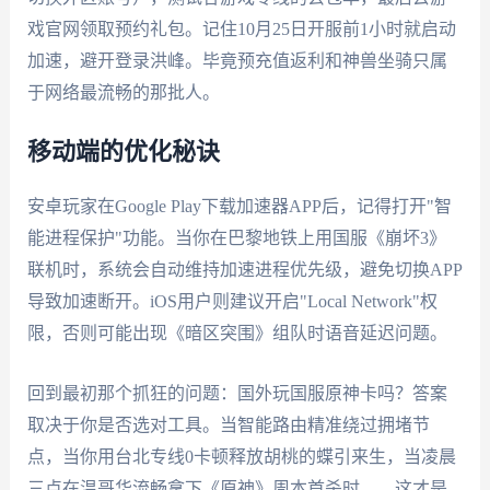
戏官网领取预约礼包。记住10月25日开服前1小时就启动
加速，避开登录洪峰。毕竟预充值返利和神兽坐骑只属
于网络最流畅的那批人。
移动端的优化秘诀
安卓玩家在Google Play下载加速器APP后，记得打开"智
能进程保护"功能。当你在巴黎地铁上用国服《崩坏3》
联机时，系统会自动维持加速进程优先级，避免切换APP
导致加速断开。iOS用户则建议开启"Local Network"权
限，否则可能出现《暗区突围》组队时语音延迟问题。
回到最初那个抓狂的问题：国外玩国服原神卡吗？答案
取决于你是否选对工具。当智能路由精准绕过拥堵节
点，当你用台北专线0卡顿释放胡桃的蝶引来生，当凌晨
三点在温哥华流畅拿下《原神》周本首杀时——这才是