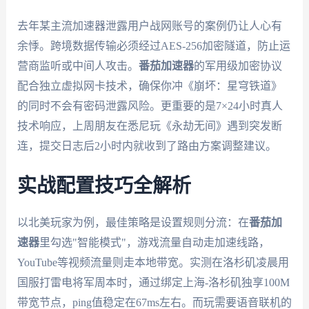
去年某主流加速器泄露用户战网账号的案例仍让人心有
余悸。跨境数据传输必须经过AES-256加密隧道，防止运
营商监听或中间人攻击。
番茄加速器
的军用级加密协议
配合独立虚拟网卡技术，确保你冲《崩坏：星穹铁道》
的同时不会有密码泄露风险。更重要的是7×24小时真人
技术响应，上周朋友在悉尼玩《永劫无间》遇到突发断
连，提交日志后2小时内就收到了路由方案调整建议。
实战配置技巧全解析
以北美玩家为例，最佳策略是设置规则分流：在
番茄加
速器
里勾选"智能模式"，游戏流量自动走加速线路，
YouTube等视频流量则走本地带宽。实测在洛杉矶凌晨用
国服打雷电将军周本时，通过绑定上海-洛杉矶独享100M
带宽节点，ping值稳定在67ms左右。而玩需要语音联机的