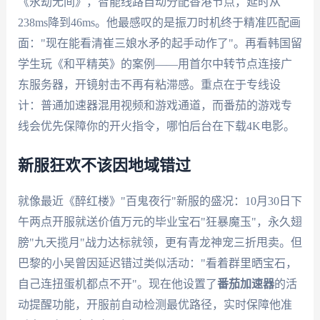
《永劫无间》，智能线路自动分配香港节点，延时从
238ms降到46ms。他最感叹的是振刀时机终于精准匹配画
面："现在能看清崔三娘水矛的起手动作了"。再看韩国留
学生玩《和平精英》的案例——用首尔中转节点连接广
东服务器，开镜射击不再有粘滞感。重点在于专线设
计：普通加速器混用视频和游戏通道，而番茄的游戏专
线会优先保障你的开火指令，哪怕后台在下载4K电影。
新服狂欢不该因地域错过
就像最近《醉红楼》"百鬼夜行"新服的盛况：10月30日下
午两点开服就送价值万元的毕业宝石"狂暴魔玉"，永久翅
膀"九天揽月"战力达标就领，更有青龙神宠三折甩卖。但
巴黎的小吴曾因延迟错过类似活动："看着群里晒宝石，
自己连扭蛋机都点不开"。现在他设置了
番茄加速器
的活
动提醒功能，开服前自动检测最优路径，实时保障他准