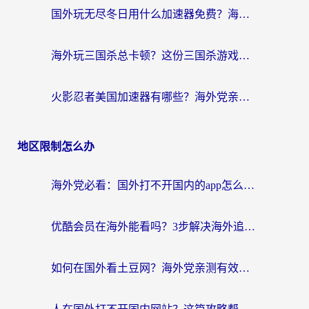
国外玩无尽冬日用什么加速器免费？海外党国服游戏加速避坑指南
海外玩三国杀总卡顿？这份三国杀游戏加速器指南帮你告别延迟烦恼
火影忍者美国加速器有哪些？海外党亲测的国服游戏加速全攻略（含菲律宾玩三国之刃守望黎明技巧）
地区限制怎么办
海外党必看：国外打不开国内的app怎么办？3步解决你的乡愁
优酷会员在海外能看吗？3步解决海外追剧难题，附实测好用加速器推荐
如何在国外看土豆网？海外党亲测有效的追剧加速器选择指南