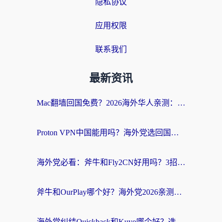
隐私协议
应用权限
联系我们
最新资讯
Mac翻墙回国免费？2026海外华人亲测：从CCTV5直播到国内APP，这样选加速器才靠谱
Proton VPN中国能用吗？海外党选回国加速器的避坑指南（附番茄加速器实测）
海外党必看：斧牛和Fly2CN好用吗？3招教你选对回国加速器（附免费试用攻略）
斧牛和OurPlay哪个好？海外党2026亲测：选对加速器，国内资源秒加载
海外党纠结Quickback和Kuyo哪个好？选对回国加速器才能无缝刷国内资源