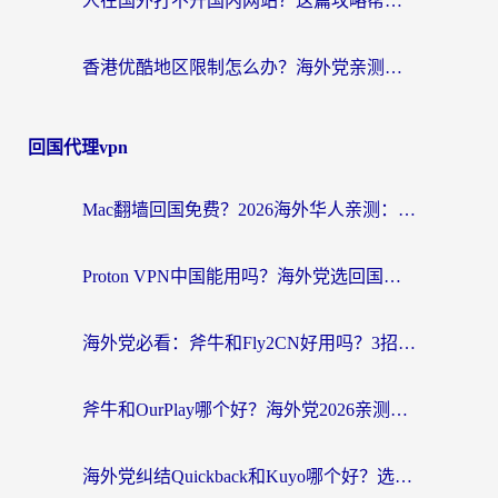
人在国外打不开国内网站？这篇攻略帮你无缝解锁国内资源（附交管12123使用技巧）
香港优酷地区限制怎么办？海外党亲测有效的追剧解决方案
回国代理vpn
Mac翻墙回国免费？2026海外华人亲测：从CCTV5直播到国内APP，这样选加速器才靠谱
Proton VPN中国能用吗？海外党选回国加速器的避坑指南（附番茄加速器实测）
海外党必看：斧牛和Fly2CN好用吗？3招教你选对回国加速器（附免费试用攻略）
斧牛和OurPlay哪个好？海外党2026亲测：选对加速器，国内资源秒加载
海外党纠结Quickback和Kuyo哪个好？选对回国加速器才能无缝刷国内资源