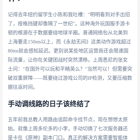
记得去年纽约留学生小陈和我吐槽："明明看到对手出招
了，按格挡键却像隔了一世纪"。这种海外玩国服手游卡
顿的根源在于数据要绕地球半圈。普通网络包从北美到
上海要走150ms以上，而《永劫无间》这类动作游戏超过
80ms就会感知延迟。更别说某些地区运营商还会限速国
际流量，让你在关键团战时突然漂移。上周悉尼的张女
士问："在国外可以玩和平精英么？"当然可以！但需要突
破双重屏障——既要绕过游戏公司的IP检测，又要压缩数
据往返时间。
手动调线路的日子该终结了
五年前我总教人用路由追踪命令找节点，现在想想太原
始。就像上周多伦多的小李，手动切换了七次服务器还
是卡在《原神》副本门口。真正的解决方案需要智能体