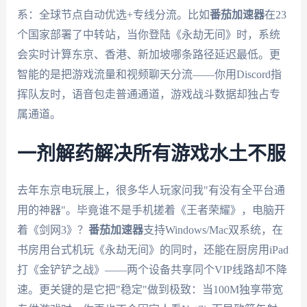
系：全球节点自动优选+专线分流。比如
番茄加速器
在23
个国家部署了中转站，当你登陆《永劫无间》时，系统
会实时计算东京、香港、新加坡哪条路径延迟最低。更
智能的是把游戏流量和视频聊天分流——你用Discord指
挥队友时，语音包走普通通道，游戏战斗数据却独占专
属通道。
一剂解药解决所有游戏水土不服
去年东京电玩展上，很多华人玩家问我"有没有全平台通
用的神器"。毕竟谁不是手机搓着《王者荣耀》，电脑开
着《剑网3》？
番茄加速器
支持Windows/Mac双系统，在
书房用台式机玩《永劫无间》的同时，还能在厨房用iPad
打《金铲铲之战》——两个设备共享同个VIP线路却不降
速。更关键的是它把"稳定"做到极致：当100M独享带宽