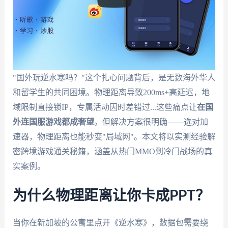
"国外玩逆水寒吗？"这个扎心问题背后，是无数海外华人
和留学生的共同困境。物理距离导致200ms+高延迟，地
域限制直接锁IP，专属活动因时差错过...这些痛点让
在国
外连国服游戏都成奢望
。但解决方案很明确——选对加
速器，物理距离也能秒变"局域网"。本文将以实测经验解
密跨境游戏通关秘籍，涵盖从热门MMO到冷门战场的真
实案例。
为什么物理距离让你卡成PPT？
当你在新加坡的公寓里点开《逆水寒》，数据包需要绕