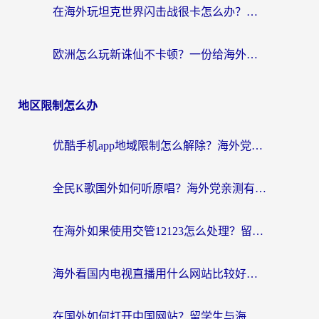
在海外玩坦克世界闪击战很卡怎么办？老玩家亲测有效的加速器选择指南
欧洲怎么玩新诛仙不卡顿？一份给海外游子的国服游戏畅玩指南
地区限制怎么办
优酷手机app地域限制怎么解除？海外党亲测有效的追剧方案
全民K歌国外如何听原唱？海外党亲测有效的回国加速器选择指南
在海外如果使用交管12123怎么处理？留学生亲测有效的回国加速方案
海外看国内电视直播用什么网站比较好？一篇解决你所有追剧难题的实用指南
在国外如何打开中国网站？留学生与海外华人的无缝访问指南