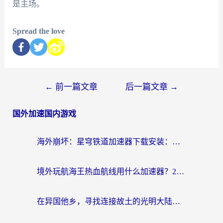
是主场。
Spread the love
←
前一篇文章
后一篇文章
→
国外加速国内游戏
海外崩坏：星穹铁道加速器下载安装：一份给游子的终极网络指南
境外玩航海王热血航线用什么加速器？2026海外玩家实测最优方案（附欧洲问道堡垒前线加速技巧）
在异国他乡，寻找连接故土的光明大陆免费加速器