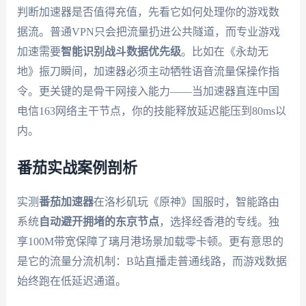
判断加速器是否值得充值，先看它如何处理你的游戏数
据流。普通VPN只会把流量扔进公共隧道，而专业游戏
加速需要
智能识别战斗数据优先级
。比如在《永劫无
地》振刀瞬间，加速器必须主动牺牲语音流量保操作指
令。更关键的是骨干网接入能力——当加速器直连中国
电信163网络主干节点，你的技能释放延迟能压到80ms以
内。
番茄实战案例剖析
实测
番茄加速器
在洛杉矶玩《原神》国服时，智能路由
系统
自动避开拥堵的东京节点
，选择经香港的专线。独
享100M带宽保障了璃月港场景加载零卡顿。更有意思的
是它的流量分流机制：B站直播走普通线路，而游戏数据
始终跑在低延迟通道。