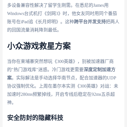
多设备兼容性解决了留学生刚需。在悉尼的James用
Windows台式机打《剑网3》时，他女友同时用同个番茄
账号在iPad追《长月烬明》。这种
跨平台并发支持
把两人
的回国流量消耗降到最低。
小众游戏救星方案
当你在柬埔寨突然想玩《300英雄》，别被加速器厂商
的"热门游戏库"迷惑。冷门游戏更需要
深度定制加速方
案
。实际解法是手动选择华南节点，配合加速器的UDP
协议强制优化。上周在墨尔本实测《300英雄》对战：未
加速时280ms频繁掉线，开启专线后稳定在92ms五杀超
神。
安全防封的隐藏科技