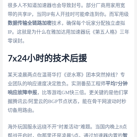
很多人不知道加速器也会导致封号。部分厂商用家用宽
带的共享IP，当同IP有人开挂时可能牵连到你。而军用级
数据传输全链路加密
技术，确保每个玩家分配独立虚拟
IP。这就是为什么在雅加达用加速器玩《第五人格》三年
零误封。
7x24小时的技术后援
某天凌晨两点在温哥华打《逆水寒》团本突然掉线？专
业团队的响应速度决定胜负。实测番茄工程师
平均7分钟
响应故障申报
，比等游戏GM快三倍。更关键的是他们掌
握腾讯云/阿里云的BGP节点状态，能在骨干网波动时秒
切备用路由。
海外玩国服永远绕不开"时差活动"难题。当国内晚上8点
帮战开启时，你那里还是凌晨5点。通过加速器内置的
智