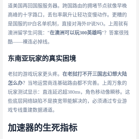
道美国再回国服服务器。跨国路由的拥堵节点就像早晚
高峰的十字路口，丢包率飙升让轻功变慢动作。更糟的
是国服的IP白名单机制，直接对海外IP说NO。上周就有
澳洲留学生问我："
在澳洲可以玩300英雄吗
"？答案很残
酷——裸连必掉线。
东南亚玩家的真实困境
老挝的游戏玩家更头疼。
在老挝打不开三国志幻想大陆
怎么办
？当地运营商连基础路由都不完善。上周万象的
玩家测试显示：直连延迟超380ms，角色移动像瞬移。这
些底层网络缺陷不是换宽带能解决的，必须通过专业游
戏专线重建数据通道。
加速器的生死指标