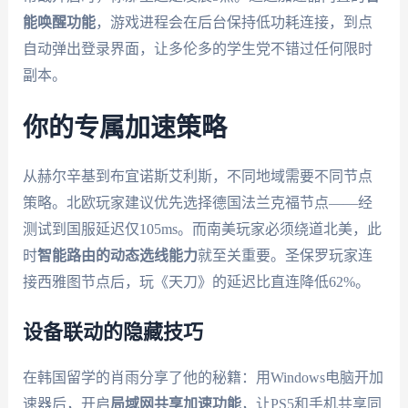
能唤醒功能
，游戏进程会在后台保持低功耗连接，到点
自动弹出登录界面，让多伦多的学生党不错过任何限时
副本。
你的专属加速策略
从赫尔辛基到布宜诺斯艾利斯，不同地域需要不同节点
策略。北欧玩家建议优先选择德国法兰克福节点——经
测试到国服延迟仅105ms。而南美玩家必须绕道北美，此
时
智能路由的动态选线能力
就至关重要。圣保罗玩家连
接西雅图节点后，玩《天刀》的延迟比直连降低62%。
设备联动的隐藏技巧
在韩国留学的肖雨分享了他的秘籍：用Windows电脑开加
速器后，开启
局域网共享加速功能
，让PS5和手机共享同