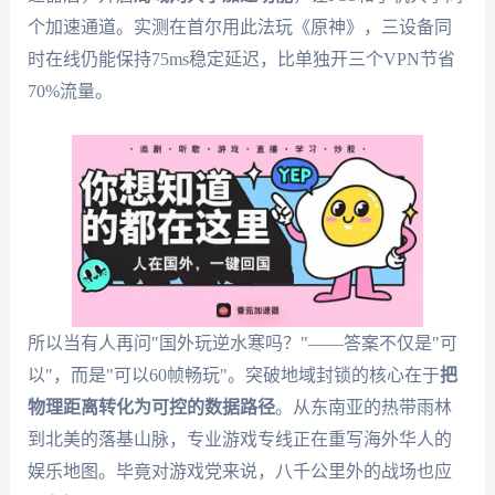
个加速通道。实测在首尔用此法玩《原神》，三设备同
时在线仍能保持75ms稳定延迟，比单独开三个VPN节省
70%流量。
所以当有人再问"国外玩逆水寒吗？"——答案不仅是"可
以"，而是"可以60帧畅玩"。突破地域封锁的核心在于
把
物理距离转化为可控的数据路径
。从东南亚的热带雨林
到北美的落基山脉，专业游戏专线正在重写海外华人的
娱乐地图。毕竟对游戏党来说，八千公里外的战场也应