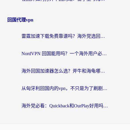
回国代理vpn
雷霆加速下载免费靠谱吗？海外党选回国加速器的避坑指南（附热门工具对比）
NordVPN 回国能用吗？一个海外用户必须面对的真实困境
海外回国加速器怎么选？斧牛和海龟哪个好？一篇帮你避开坑的实用指南
从匈牙利回国内的vpn，不只是为了刷剧那么简单
海外党必看：Quickback和OurPlay好用吗？3分钟选对回国加速器，无缝刷剧玩游戏