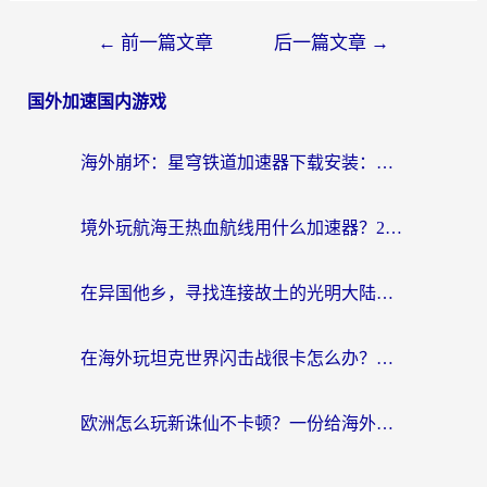
←
前一篇文章
后一篇文章
→
国外加速国内游戏
海外崩坏：星穹铁道加速器下载安装：一份给游子的终极网络指南
境外玩航海王热血航线用什么加速器？2026海外玩家实测最优方案（附欧洲问道堡垒前线加速技巧）
在异国他乡，寻找连接故土的光明大陆免费加速器
在海外玩坦克世界闪击战很卡怎么办？老玩家亲测有效的加速器选择指南
欧洲怎么玩新诛仙不卡顿？一份给海外游子的国服游戏畅玩指南