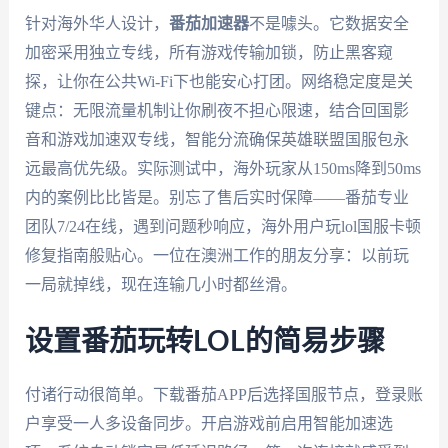
针对海外华人设计，
番茄加速器
不是噱头。它数据安全
加密采用独立专线，所有游戏传输加锁，防止黑客窥
探，让你在公共Wi-Fi下也能安心打团。网络稳定度是关
键点：无限流量机制让你刷夜不担心限速，结合回国影
音和游戏加速双专线，智能分流确保英雄联盟国服包永
远最高优先级。实际测试中，海外玩家从150ms降到50ms
内的案例比比皆是。别忘了售后实时保障——番茄专业
团队7/24在线，遇到问题秒响应，海外用户玩lol国服卡顿
修复指南般贴心。一位在澳洲工作的朋友分享：以前玩
一局就掉线，现在连输几小时都丝滑。
设置番茄玩转LOL的简易步骤
付诸行动很简单。下载番茄APP后选择国服节点，登录账
户享受一人多设备同步。开启游戏前启用智能加速选