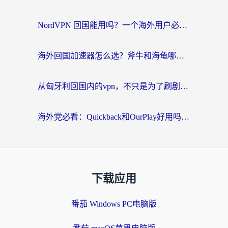
NordVPN 回国能用吗？一个海外用户必须面对的真实困境
海外回国加速器怎么选？斧牛和海龟哪个好？一篇帮你避开坑的实用指南
从匈牙利回国内的vpn，不只是为了刷剧那么简单
海外党必看：Quickback和OurPlay好用吗？3分钟选对回国加速器，无缝刷剧玩游戏
下载应用
番茄 Windows PC电脑版