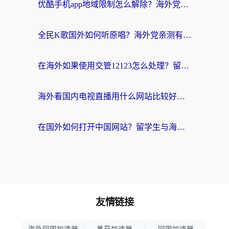
优酷手机app地域限制怎么解除？海外党亲测有效的追剧方案
全民K歌国外如何听原唱？海外党亲测有效的回国加速器选择指南
在海外如果使用交管12123怎么处理？留学生亲测有效的回国加速方案
海外看国内电视直播用什么网站比较好？一篇解决你所有追剧难题的实用指南
在国外如何打开中国网站？留学生与海外华人的无缝访问指南
友情链接