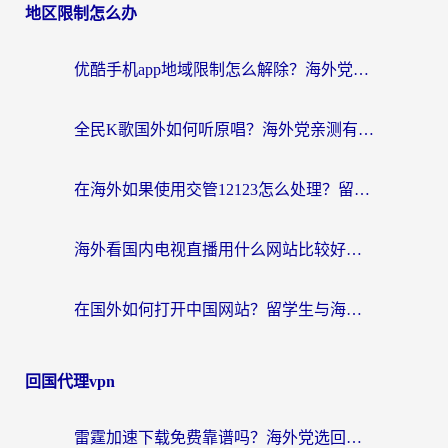
地区限制怎么办
优酷手机app地域限制怎么解除？海外党亲测有效的追剧方案
全民K歌国外如何听原唱？海外党亲测有效的回国加速器选择指南
在海外如果使用交管12123怎么处理？留学生亲测有效的回国加速方案
海外看国内电视直播用什么网站比较好？一篇解决你所有追剧难题的实用指南
在国外如何打开中国网站？留学生与海外华人的无缝访问指南
回国代理vpn
雷霆加速下载免费靠谱吗？海外党选回国加速器的避坑指南（附热门工具对比）