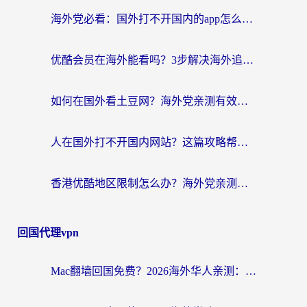
海外党必看：国外打不开国内的app怎么办？3步解决你的乡愁
优酷会员在海外能看吗？3步解决海外追剧难题，附实测好用加速器推荐
如何在国外看土豆网？海外党亲测有效的追剧加速器选择指南
人在国外打不开国内网站？这篇攻略帮你无缝解锁国内资源（附交管12123使用技巧）
香港优酷地区限制怎么办？海外党亲测有效的追剧解决方案
回国代理vpn
Mac翻墙回国免费？2026海外华人亲测：从CCTV5直播到国内APP，这样选加速器才靠谱