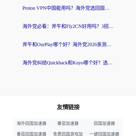
Proton VPN中国能用吗？海外党选回国加速器的避坑指南（附番茄加速器实测）
海外党必看：斧牛和Fly2CN好用吗？3招教你选对回国加速器（附免费试用攻略）
斧牛和OurPlay哪个好？海外党2026亲测：选对加速器，国内资源秒加载
海外党纠结Quickback和Kuyo哪个好？选对回国加速器才能无缝刷国内资源
友情链接
海外回国加速器
番茄加速器
回国加速器
番茄回国加速器
免费回国游戏加
一键回国加速器