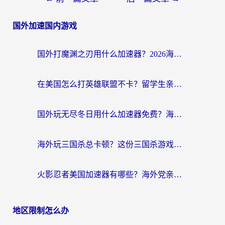
国外加速国内游戏
国外打魔渊之刃用什么加速器？2026海外玩家国服游戏加速全攻略（附闪耀暖暖&复苏的魔女避坑指南）
在美国怎么打英雄联盟不卡？留学生亲测的国服游戏加速全攻略
国外玩无尽冬日用什么加速器免费？海外党国服游戏加速避坑指南
海外玩三国杀总卡顿？这份三国杀游戏加速器指南帮你告别延迟烦恼
火影忍者美国加速器有哪些？海外党亲测的国服游戏加速全攻略（含菲律宾玩三国之刃守望黎明技巧）
地区限制怎么办