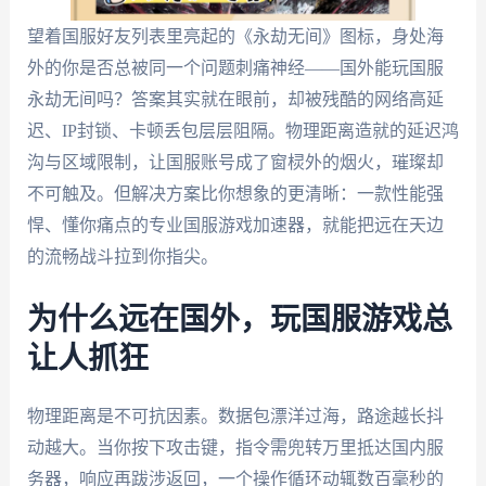
望着国服好友列表里亮起的《永劫无间》图标，身处海
外的你是否总被同一个问题刺痛神经——国外能玩国服
永劫无间吗？答案其实就在眼前，却被残酷的网络高延
迟、IP封锁、卡顿丢包层层阻隔。物理距离造就的延迟鸿
沟与区域限制，让国服账号成了窗棂外的烟火，璀璨却
不可触及。但解决方案比你想象的更清晰：一款性能强
悍、懂你痛点的专业国服游戏加速器，就能把远在天边
的流畅战斗拉到你指尖。
为什么远在国外，玩国服游戏总
让人抓狂
物理距离是不可抗因素。数据包漂洋过海，路途越长抖
动越大。当你按下攻击键，指令需兜转万里抵达国内服
务器，响应再跋涉返回，一个操作循环动辄数百毫秒的