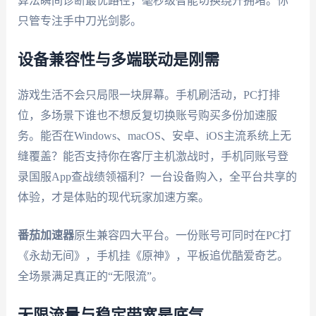
算法瞬间诊断最优路径，毫秒级智能切换绕开拥堵。你
只管专注手中刀光剑影。
设备兼容性与多端联动是刚需
游戏生活不会只局限一块屏幕。手机刷活动，PC打排
位，多场景下谁也不想反复切换账号购买多份加速服
务。能否在Windows、macOS、安卓、iOS主流系统上无
缝覆盖？能否支持你在客厅主机激战时，手机同账号登
录国服App查战绩领福利？一台设备购入，全平台共享的
体验，才是体贴的现代玩家加速方案。
番茄加速器
原生兼容四大平台。一份账号可同时在PC打
《永劫无间》，手机挂《原神》，平板追优酷爱奇艺。
全场景满足真正的“无限流”。
无限流量与稳定带宽是底气