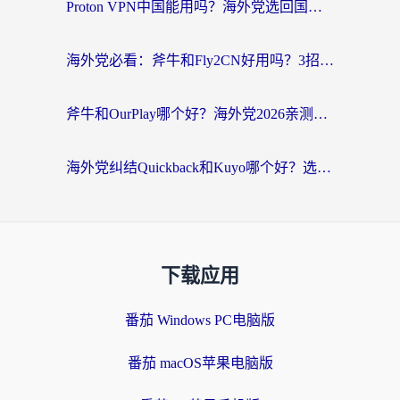
Proton VPN中国能用吗？海外党选回国加速器的避坑指南（附番茄加速器实测）
海外党必看：斧牛和Fly2CN好用吗？3招教你选对回国加速器（附免费试用攻略）
斧牛和OurPlay哪个好？海外党2026亲测：选对加速器，国内资源秒加载
海外党纠结Quickback和Kuyo哪个好？选对回国加速器才能无缝刷国内资源
下载应用
番茄 Windows PC电脑版
番茄 macOS苹果电脑版