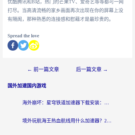
优酷腾讯和B站，热门的芒果TV、爱奇艺等等都可一网
打尽。当高清流畅的家乡画面再次出现在你的屏幕上没
有隔阂，那种熟悉的连接感和慰藉才是最珍贵的。
Spread the love
←
前一篇文章
后一篇文章
→
国外加速国内游戏
海外崩坏：星穹铁道加速器下载安装：一份给游子的终极网络指南
境外玩航海王热血航线用什么加速器？2026海外玩家实测最优方案（附欧洲问道堡垒前线加速技巧）