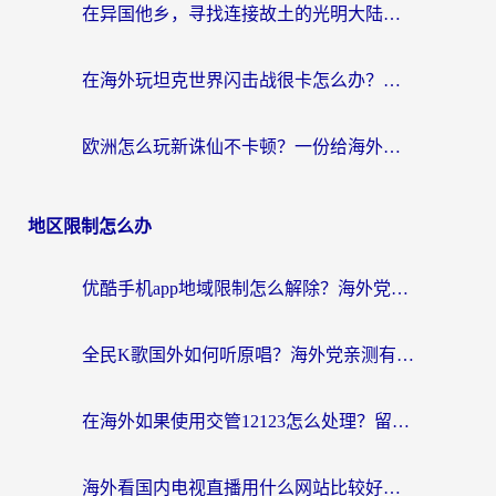
在异国他乡，寻找连接故土的光明大陆免费加速器
在海外玩坦克世界闪击战很卡怎么办？老玩家亲测有效的加速器选择指南
欧洲怎么玩新诛仙不卡顿？一份给海外游子的国服游戏畅玩指南
地区限制怎么办
优酷手机app地域限制怎么解除？海外党亲测有效的追剧方案
全民K歌国外如何听原唱？海外党亲测有效的回国加速器选择指南
在海外如果使用交管12123怎么处理？留学生亲测有效的回国加速方案
海外看国内电视直播用什么网站比较好？一篇解决你所有追剧难题的实用指南