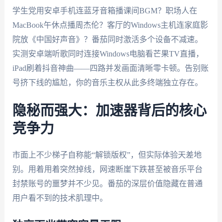
学生党用安卓手机连蓝牙音箱播课间BGM？职场人在
MacBook午休点播周杰伦？客厅的Windows主机连家庭影
院放《中国好声音》？番茄同时激活多个设备不减速。
实测安卓端听歌同时连接Windows电脑看芒果TV直播，
iPad刷着抖音神曲——四路并发画面清晰零卡顿。告别账
号挤下线的尴尬，你的音乐主权从此多终端独立存在。
隐秘而强大：加速器背后的核心
竞争力
市面上不少梯子自称能“解锁版权”，但实际体验天差地
别。用着用着突然掉线，网速断崖下跌甚至被音乐平台
封禁账号的噩梦并不少见。番茄的深层价值隐藏在普通
用户看不到的技术肌理中。