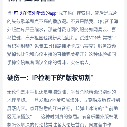
当“
可以在海外听歌的app
”成了热门搜索词，背后是成片
的失效歌单和点不亮的播放键。不只是酷我、QQ音乐海
外版曲库严重缩水，那些付费订阅的服务如网易云、喜
马拉雅，离开祖国也纷纷亮起红灯。试过VPN却常被平
台识别封禁？免费工具线路拥堵卡成马赛克？服务器频
繁掉线让你和心仪主播的直播完美错开？这种体验如同
手捧空碗嗅着满汉全席的香味，实在磨人。
硬伤一：IP检测下的“版权切割”
无论你是用手机还是电脑登陆，平台总能精确识别你的
地理坐标。一旦发现IP地址归属海外，立刻触发版权机制
屏蔽内容。点开熟悉的红白音标，却弹出冰冷的“当前地
区无法播放”——这种时刻真的憋屈。qq音乐国外版权限
制怎么解决的讨论帖常驻各大论坛首页，网友苦中作