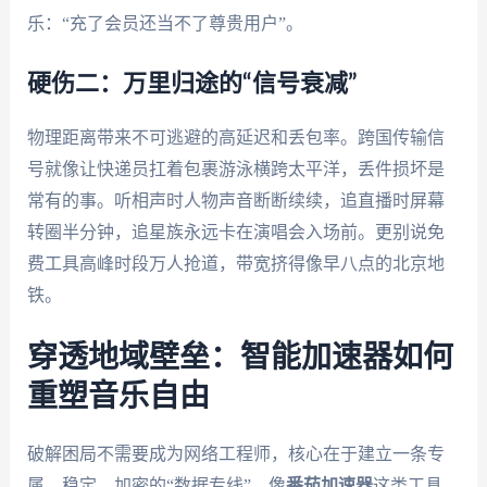
乐：“充了会员还当不了尊贵用户”。
硬伤二：万里归途的“信号衰减”
物理距离带来不可逃避的高延迟和丢包率。跨国传输信
号就像让快递员扛着包裹游泳横跨太平洋，丢件损坏是
常有的事。听相声时人物声音断断续续，追直播时屏幕
转圈半分钟，追星族永远卡在演唱会入场前。更别说免
费工具高峰时段万人抢道，带宽挤得像早八点的北京地
铁。
穿透地域壁垒：智能加速器如何
重塑音乐自由
破解困局不需要成为网络工程师，核心在于建立一条专
属、稳定、加密的“数据专线”。像
番茄加速器
这类工具，