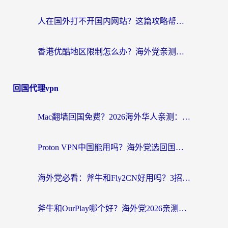
人在国外打不开国内网站？这篇攻略帮你无缝解锁国内资源（附交管12123使用技巧）
香港优酷地区限制怎么办？海外党亲测有效的追剧解决方案
回国代理vpn
Mac翻墙回国免费？2026海外华人亲测：从CCTV5直播到国内APP，这样选加速器才靠谱
Proton VPN中国能用吗？海外党选回国加速器的避坑指南（附番茄加速器实测）
海外党必看：斧牛和Fly2CN好用吗？3招教你选对回国加速器（附免费试用攻略）
斧牛和OurPlay哪个好？海外党2026亲测：选对加速器，国内资源秒加载