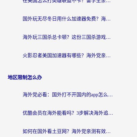
在美国怎么打英雄联盟不卡？留学生亲测的国服游戏加速全攻略
国外玩无尽冬日用什么加速器免费？海外党国服游戏加速避坑指南
海外玩三国杀总卡顿？这份三国杀游戏加速器指南帮你告别延迟烦恼
火影忍者美国加速器有哪些？海外党亲测的国服游戏加速全攻略（含菲律宾玩三国之刃守望黎明技巧）
地区限制怎么办
海外党必看：国外打不开国内的app怎么办？3步解决你的乡愁
优酷会员在海外能看吗？3步解决海外追剧难题，附实测好用加速器推荐
如何在国外看土豆网？海外党亲测有效的追剧加速器选择指南