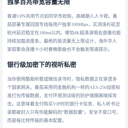
独享百兆带宽容量无限
普通VPN共用节点如同早市抢购，高峰期人人卡顿。番
茄部署专属回国专线每用户独享100Mbps，实测洛杉矶至
杭州延迟稳定在180ms以内。哪怕4K超清演唱会直播也能
持续加载进度条。最绝的是流量无上限设计，海外华人
家庭聚会连播十小时春晚歌曲也不会触发限速提示。
银行级加密下的视听私密
当你使用酷我听歌或微信读书时，隐私数据正在穿透多
个国家网关。番茄采用同金融机构一样的AES-256加密标
准打包传输数据，支付环境测试级的防护墙隔离嗅探攻
击。这意味着支付购买VIP时的银行卡信息、私人听书记
录都被封入只有你能解码的“数据胶囊”。安全不是口号，
而是每比特传输的基本配置。