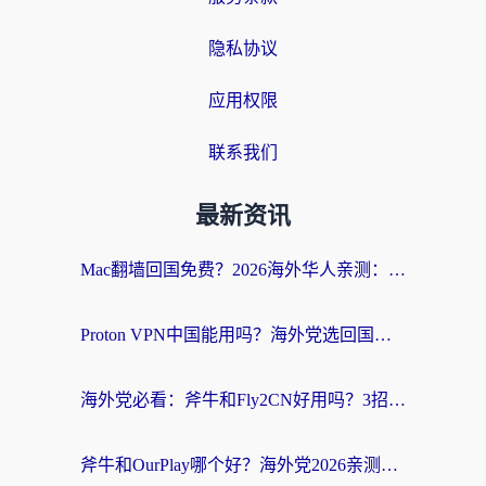
隐私协议
应用权限
联系我们
最新资讯
Mac翻墙回国免费？2026海外华人亲测：从CCTV5直播到国内APP，这样选加速器才靠谱
Proton VPN中国能用吗？海外党选回国加速器的避坑指南（附番茄加速器实测）
海外党必看：斧牛和Fly2CN好用吗？3招教你选对回国加速器（附免费试用攻略）
斧牛和OurPlay哪个好？海外党2026亲测：选对加速器，国内资源秒加载