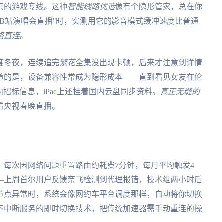
京的游戏专线。这种
智能线路优选
像有个隐形管家，总在你
B站演唱会直播"时，实测用它的影音模式缓冲速度比普通
络直连
。
度冬夜，连续追完
繁花
全集没出现卡顿，后来才注意到详情
道的是，设备兼容性常成为隐形成本——直到看见女友在伦
内招标信息，iPad上还挂着国内云盘同步资料。
真正无缝的
看央视春晚直播。
：每次因网络问题重置路由约耗费7分钟，每月平均触发4
—上周首尔用户反馈奈飞检测到代理报错，技术组两小时后
节点异常时，系统会像网约车平台调度那样，自动将你切换
不中断服务的即时切换技术，把传统加速器需手动重连的操