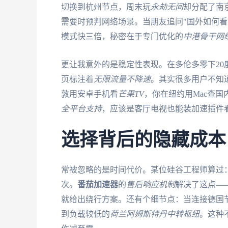
切换到杭州节点，周末玩
永劫无间
却分配了南
需要时预判网络场景。当朋友追问"国外如何看
模式快三倍，秘密在于专门优化的
中港骨干网
更让我意外的是稳定性表现。在多伦多零下20
页标注着
无限流量不降速
。其实很多用户不知
敦用安卓手机看
芒果TV
，你在纽约用Mac查国
全平台支持
，应该是客厅电视也能装加速插件
选择背后的隐藏成本
常被忽略的是时间代价。某位硅谷工程师算过
次。
番茄加速器
的
售后响应机制
解决了这点—
就给出绕行方案。还有个细节点：当连接德国
到负载较低的
荷兰阿姆斯特丹中转枢纽
。这种