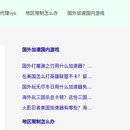
代理vpn
地区限制怎么办
国外加速国内游戏
国外加速国内游戏
国外打魔渊之刃用什么加速器？2026海外玩家国服游戏加速全攻略（附闪耀暖暖&复苏的魔女避坑指南）
在美国怎么打英雄联盟不卡？留学生亲测的国服游戏加速全攻略
国外玩无尽冬日用什么加速器免费？海外党国服游戏加速避坑指南
海外玩三国杀总卡顿？这份三国杀游戏加速器指南帮你告别延迟烦恼
火影忍者美国加速器有哪些？海外党亲测的国服游戏加速全攻略（含菲律宾玩三国之刃守望黎明技巧）
地区限制怎么办