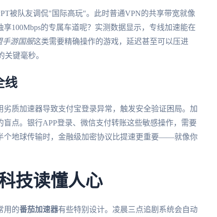
PT被队友调侃"国际高玩"。此时普通VPN的共享带宽就像
享100Mbps的专属车道呢？实测数据显示，专线加速能在
盟手游国服
这类需要精确操作的游戏，延迟甚至可以压进
负的关键毫秒。
全线
用劣质加速器导致支付宝登录异常，触发安全验证困局。加
盲点。银行APP登录、微信支付转账这些敏感操作，需要
半个地球传输时，金融级加密协议比提速更重要——就像你
科技读懂人心
常用的
番茄加速器
有些特别设计。凌晨三点追剧系统会自动