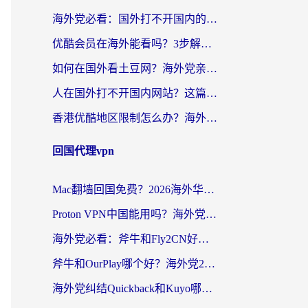
海外党必看：国外打不开国内的app怎么办？3步解决你的乡愁
优酷会员在海外能看吗？3步解决海外追剧难题，附实测好用加速器推荐
如何在国外看土豆网？海外党亲测有效的追剧加速器选择指南
人在国外打不开国内网站？这篇攻略帮你无缝解锁国内资源（附交管12123使用技巧）
香港优酷地区限制怎么办？海外党亲测有效的追剧解决方案
回国代理vpn
Mac翻墙回国免费？2026海外华人亲测：从CCTV5直播到国内APP，这样选加速器才靠谱
Proton VPN中国能用吗？海外党选回国加速器的避坑指南（附番茄加速器实测）
海外党必看：斧牛和Fly2CN好用吗？3招教你选对回国加速器（附免费试用攻略）
斧牛和OurPlay哪个好？海外党2026亲测：选对加速器，国内资源秒加载
海外党纠结Quickback和Kuyo哪个好？选对回国加速器才能无缝刷国内资源