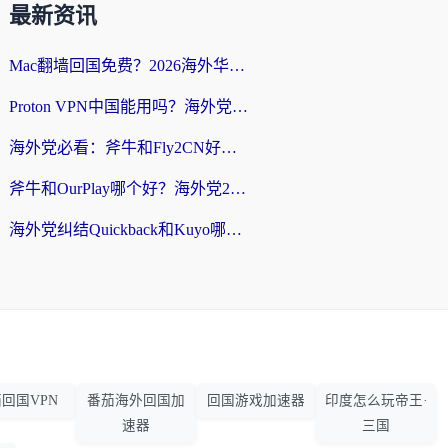
最新资讯
Mac翻墙回国免费？2026海外华人亲测：从CCTV5直播到国内APP，这样选加速器才靠谱
Proton VPN中国能用吗？海外党选回国加速器的避坑指南（附番茄加速器实测）
海外党必看：斧牛和Fly2CN好用吗？3招教你选对回国加速器（附免费试用攻略）
斧牛和OurPlay哪个好？海外党2026亲测：选对加速器，国内资源秒加载
海外党纠结Quickback和Kuyo哪个好？选对回国加速器才能无缝刷国内资源
回国VPN
番茄海外回国加
回国游戏加速器
印度怎么玩帝王·
速器
三国