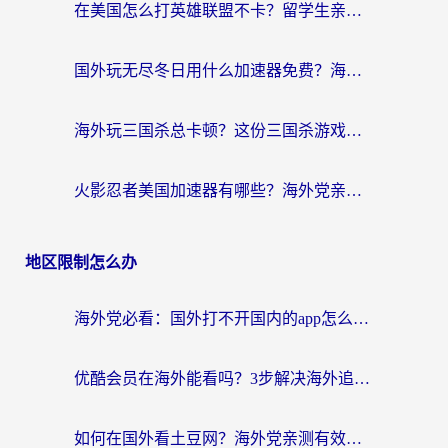
在美国怎么打英雄联盟不卡？留学生亲测的国服游戏加速全攻略
国外玩无尽冬日用什么加速器免费？海外党国服游戏加速避坑指南
海外玩三国杀总卡顿？这份三国杀游戏加速器指南帮你告别延迟烦恼
火影忍者美国加速器有哪些？海外党亲测的国服游戏加速全攻略（含菲律宾玩三国之刃守望黎明技巧）
地区限制怎么办
海外党必看：国外打不开国内的app怎么办？3步解决你的乡愁
优酷会员在海外能看吗？3步解决海外追剧难题，附实测好用加速器推荐
如何在国外看土豆网？海外党亲测有效的追剧加速器选择指南