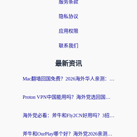
服务条款
隐私协议
应用权限
联系我们
最新资讯
Mac翻墙回国免费？2026海外华人亲测：从CCTV5直播到国内APP，这样选加速器才靠谱
Proton VPN中国能用吗？海外党选回国加速器的避坑指南（附番茄加速器实测）
海外党必看：斧牛和Fly2CN好用吗？3招教你选对回国加速器（附免费试用攻略）
斧牛和OurPlay哪个好？海外党2026亲测：选对加速器，国内资源秒加载