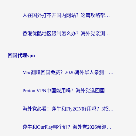
人在国外打不开国内网站？这篇攻略帮你无缝解锁国内资源（附交管12123使用技巧）
香港优酷地区限制怎么办？海外党亲测有效的追剧解决方案
回国代理vpn
Mac翻墙回国免费？2026海外华人亲测：从CCTV5直播到国内APP，这样选加速器才靠谱
Proton VPN中国能用吗？海外党选回国加速器的避坑指南（附番茄加速器实测）
海外党必看：斧牛和Fly2CN好用吗？3招教你选对回国加速器（附免费试用攻略）
斧牛和OurPlay哪个好？海外党2026亲测：选对加速器，国内资源秒加载