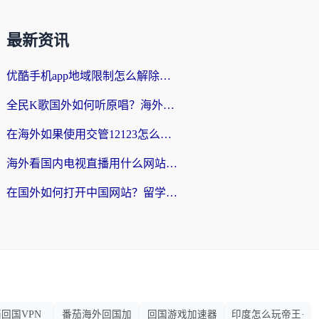
最新资讯
优酷手机app地域限制怎么解除？海外党亲测有效的追剧方案
全民K歌国外如何听原唱？海外党亲测有效的回国加速器选择指南
在海外如果使用交管12123怎么处理？留学生亲测有效的回国加速方案
海外看国内电视直播用什么网站比较好？一篇解决你所有追剧难题的实用指南
在国外如何打开中国网站？留学生与海外华人的无缝访问指南
回国VPN
番茄海外回国加
回国游戏加速器
印度怎么玩帝王·