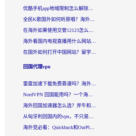
优酷手机app地域限制怎么解除？海外党亲测有效的追剧方案
全民K歌国外如何听原唱？海外党亲测有效的回国加速器选择指南
在海外如果使用交管12123怎么处理？留学生亲测有效的回国加速方案
海外看国内电视直播用什么网站比较好？一篇解决你所有追剧难题的实用指南
在国外如何打开中国网站？留学生与海外华人的无缝访问指南
回国代理vpn
雷霆加速下载免费靠谱吗？海外党选回国加速器的避坑指南（附热门工具对比）
NordVPN 回国能用吗？一个海外用户必须面对的真实困境
海外回国加速器怎么选？斧牛和海龟哪个好？一篇帮你避开坑的实用指南
从匈牙利回国内的vpn，不只是为了刷剧那么简单
海外党必看：Quickback和OurPlay好用吗？3分钟选对回国加速器，无缝刷剧玩游戏