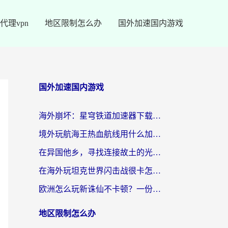
代理vpn
地区限制怎么办
国外加速国内游戏
国外加速国内游戏
海外崩坏：星穹铁道加速器下载安装：一份给游子的终极网络指南
境外玩航海王热血航线用什么加速器？2026海外玩家实测最优方案（附欧洲问道堡垒前线加速技巧）
在异国他乡，寻找连接故土的光明大陆免费加速器
在海外玩坦克世界闪击战很卡怎么办？老玩家亲测有效的加速器选择指南
欧洲怎么玩新诛仙不卡顿？一份给海外游子的国服游戏畅玩指南
地区限制怎么办