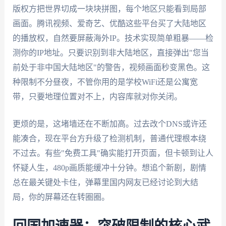
版权方把世界切成一块块拼图，每个地区只能看到局部
画面。腾讯视频、爱奇艺、优酷这些平台买了大陆地区
的播放权，自然要屏蔽海外IP。技术实现简单粗暴——检
测你的IP地址。只要识别到非大陆地区，直接弹出"您当
前处于非中国大陆地区"的警告，视频画面秒变黑色。这
种限制不分昼夜，不管你用的是学校WiFi还是公寓宽
带，只要地理位置对不上，内容库就对你关闭。
更烦的是，这堵墙还在不断加高。过去改个DNS或许还
能凑合，现在平台方升级了检测机制，普通代理根本绕
不过去。有些"免费工具"确实能打开页面，但卡顿到让人
怀疑人生，480p画质能缓冲十分钟。想追个新剧，剧情
总在最关键处卡住，弹幕里国内网友已经讨论到大结
局，你的屏幕还在转圈圈。