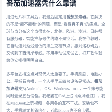
番茄加速器凭什么靠谱
用过七八种工具后，我最后固定用
番茄加速器
。它解决
的不是"能不能看"的问题，而是"看得爽不爽"的痛点。全
球节点分布这个点很实在，北美、欧洲、澳洲、日韩都
有服务器，智能推荐最优线路不是空话。我在伦敦时，
它自动连到延迟最低的法兰克福节点；搬到洛杉矶后，
又切到了西海岸专线。不用手动试来试去，打开软件就
给你安排得明明白白。
多平台支持这点对现代人太重要了。手机刷剧、电脑办
公、平板看直播，一个人手里三四台设备是常态。
番茄
加速器
支持Android、iOS、Windows、mac，一个账号能
同时登录五台设备。我老婆在iPad上追《乘风破浪》，我
在MacBook上剪视频，各用各的互不干扰。安装包不
大，手机端尤其省内存，老款iPhone也不会卡顿。