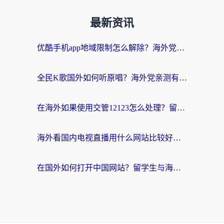
最新资讯
优酷手机app地域限制怎么解除？海外党亲测有效的追剧方案
全民K歌国外如何听原唱？海外党亲测有效的回国加速器选择指南
在海外如果使用交管12123怎么处理？留学生亲测有效的回国加速方案
海外看国内电视直播用什么网站比较好？一篇解决你所有追剧难题的实用指南
在国外如何打开中国网站？留学生与海外华人的无缝访问指南