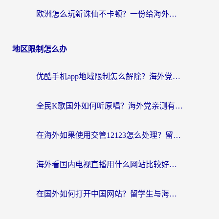
欧洲怎么玩新诛仙不卡顿？一份给海外游子的国服游戏畅玩指南
地区限制怎么办
优酷手机app地域限制怎么解除？海外党亲测有效的追剧方案
全民K歌国外如何听原唱？海外党亲测有效的回国加速器选择指南
在海外如果使用交管12123怎么处理？留学生亲测有效的回国加速方案
海外看国内电视直播用什么网站比较好？一篇解决你所有追剧难题的实用指南
在国外如何打开中国网站？留学生与海外华人的无缝访问指南