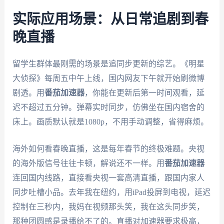
实际应用场景：从日常追剧到春
晚直播
留学生群体最刚需的场景是追同步更新的综艺。《明星
大侦探》每周五中午上线，国内网友下午就开始刷微博
剧透。用
番茄加速器
，你能在更新后第一时间观看，延
迟不超过五分钟。弹幕实时同步，仿佛坐在国内宿舍的
床上。画质默认就是1080p，不用手动调整，省得麻烦。
海外如何看春晚直播，这是每年春节的终极难题。央视
的海外版信号往往卡顿，解说还不一样。用
番茄加速器
连回国内线路，直接看央视一套高清直播，跟国内家人
同步吐槽小品。去年我在纽约，用iPad投屏到电视，延迟
控制在三秒内，我妈在视频那头笑，我在这头同步笑，
那种团圆感是录播给不了的。直播对加速器要求极高，