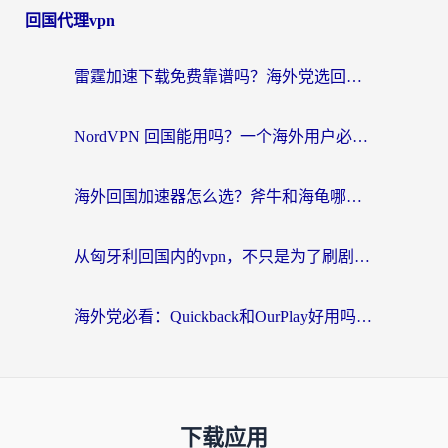
回国代理vpn
雷霆加速下载免费靠谱吗？海外党选回国加速器的避坑指南（附热门工具对比）
NordVPN 回国能用吗？一个海外用户必须面对的真实困境
海外回国加速器怎么选？斧牛和海龟哪个好？一篇帮你避开坑的实用指南
从匈牙利回国内的vpn，不只是为了刷剧那么简单
海外党必看：Quickback和OurPlay好用吗？3分钟选对回国加速器，无缝刷剧玩游戏
下载应用