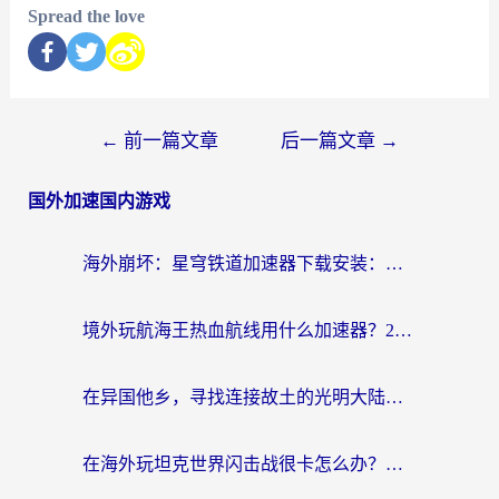
Spread the love
←
前一篇文章
后一篇文章
→
国外加速国内游戏
海外崩坏：星穹铁道加速器下载安装：一份给游子的终极网络指南
境外玩航海王热血航线用什么加速器？2026海外玩家实测最优方案（附欧洲问道堡垒前线加速技巧）
在异国他乡，寻找连接故土的光明大陆免费加速器
在海外玩坦克世界闪击战很卡怎么办？老玩家亲测有效的加速器选择指南