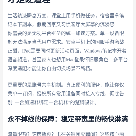
生活轨迹瞬息万变。课堂上用手机做任务，宿舍里拿笔
记本下副本，假期回家又习惯客厅大屏幕的沉浸感——
你需要的是无视平台壁垒的统一加速方案。单一设备限
制无法满足当代用户需求。安卓手机上的国服手游激战
正酣，iPad需要同时更新活动页面，Windows笔记本开着
语音频道，甚至家人也想用Mac登录怀旧服角色... 多平台
深度适配才能让你自由切换场景不断档。
更重要的是账号共享机制。真正便利的服务，能让你仅
凭单一订阅，授权所有常用设备同时接入专线，彻底告
别“一台加速器绑定一台机器”的蹩脚设计。
永不掉线的保障：稳定带宽里的畅快淋漓
流量限额？速度瓶颈？卡在关键团灭瞬间？这些糟心画