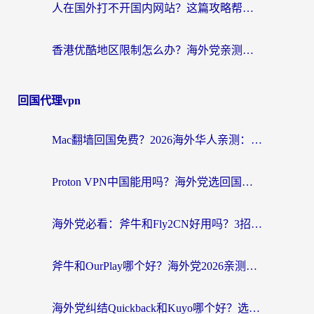
人在国外打不开国内网站？这篇攻略帮你无缝解锁国内资源（附交管12123使用技巧）
香港优酷地区限制怎么办？海外党亲测有效的追剧解决方案
回国代理vpn
Mac翻墙回国免费？2026海外华人亲测：从CCTV5直播到国内APP，这样选加速器才靠谱
Proton VPN中国能用吗？海外党选回国加速器的避坑指南（附番茄加速器实测）
海外党必看：斧牛和Fly2CN好用吗？3招教你选对回国加速器（附免费试用攻略）
斧牛和OurPlay哪个好？海外党2026亲测：选对加速器，国内资源秒加载
海外党纠结Quickback和Kuyo哪个好？选对回国加速器才能无缝刷国内资源