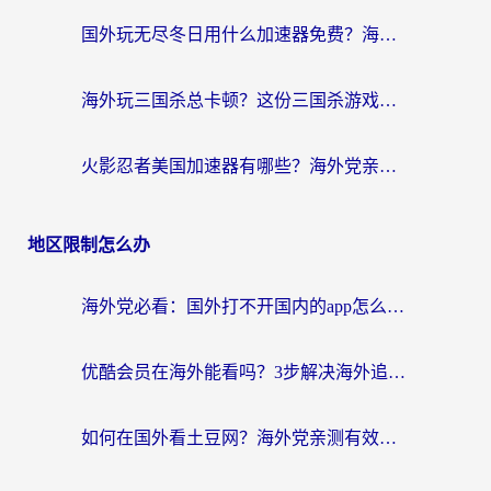
国外玩无尽冬日用什么加速器免费？海外党国服游戏加速避坑指南
海外玩三国杀总卡顿？这份三国杀游戏加速器指南帮你告别延迟烦恼
火影忍者美国加速器有哪些？海外党亲测的国服游戏加速全攻略（含菲律宾玩三国之刃守望黎明技巧）
地区限制怎么办
海外党必看：国外打不开国内的app怎么办？3步解决你的乡愁
优酷会员在海外能看吗？3步解决海外追剧难题，附实测好用加速器推荐
如何在国外看土豆网？海外党亲测有效的追剧加速器选择指南