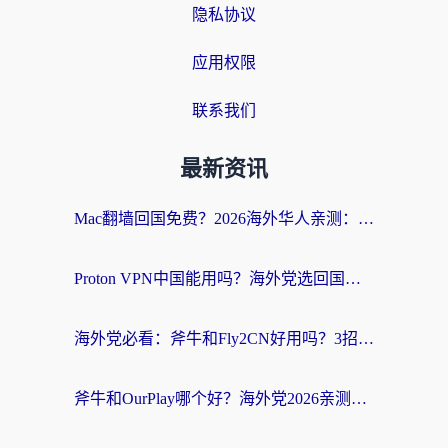
隐私协议
应用权限
联系我们
最新资讯
Mac翻墙回国免费？2026海外华人亲测：从CCTV5直播到国内APP，这样选加速器才靠谱
Proton VPN中国能用吗？海外党选回国加速器的避坑指南（附番茄加速器实测）
海外党必看：斧牛和Fly2CN好用吗？3招教你选对回国加速器（附免费试用攻略）
斧牛和OurPlay哪个好？海外党2026亲测：选对加速器，国内资源秒加载