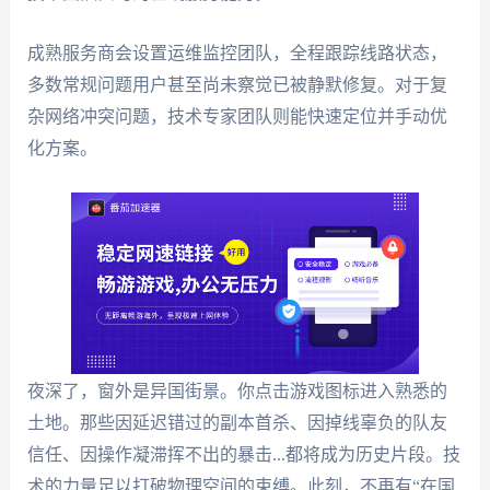
成熟服务商会设置运维监控团队，全程跟踪线路状态，
多数常规问题用户甚至尚未察觉已被静默修复。对于复
杂网络冲突问题，技术专家团队则能快速定位并手动优
化方案。
夜深了，窗外是异国街景。你点击游戏图标进入熟悉的
土地。那些因延迟错过的副本首杀、因掉线辜负的队友
信任、因操作凝滞挥不出的暴击...都将成为历史片段。技
术的力量足以打破物理空间的束缚。此刻，不再有“在国