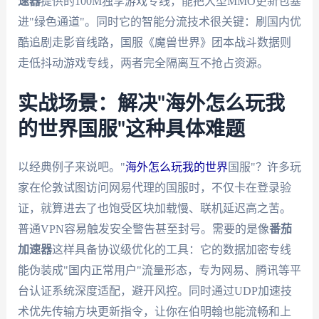
速器
提供的100M独享游戏专线，能把大型MMO更新包塞
进"绿色通道"。同时它的智能分流技术很关键：刷国内优
酷追剧走影音线路，国服《魔兽世界》团本战斗数据则
走低抖动游戏专线，两者完全隔离互不抢占资源。
实战场景：解决"海外怎么玩我
的世界国服"这种具体难题
以经典例子来说吧。"
海外怎么玩我的世界
国服"？许多玩
家在伦敦试图访问网易代理的国服时，不仅卡在登录验
证，就算进去了也饱受区块加载慢、联机延迟高之苦。
普通VPN容易触发安全警告甚至封号。需要的是像
番茄
加速器
这样具备协议级优化的工具：它的数据加密专线
能伪装成"国内正常用户"流量形态，专为网易、腾讯等平
台认证系统深度适配，避开风控。同时通过UDP加速技
术优先传输方块更新指令，让你在伯明翰也能流畅和上