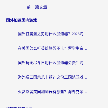
←
前一篇文章
国外加速国内游戏
国外打魔渊之刃用什么加速器？2026海外玩家国服游戏加速全攻略（附闪耀暖暖&复苏的魔女避坑指南）
在美国怎么打英雄联盟不卡？留学生亲测的国服游戏加速全攻略
国外玩无尽冬日用什么加速器免费？海外党国服游戏加速避坑指南
海外玩三国杀总卡顿？这份三国杀游戏加速器指南帮你告别延迟烦恼
火影忍者美国加速器有哪些？海外党亲测的国服游戏加速全攻略（含菲律宾玩三国之刃守望黎明技巧）