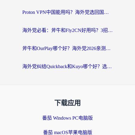
Proton VPN中国能用吗？海外党选回国加速器的避坑指南（附番茄加速器实测）
海外党必看：斧牛和Fly2CN好用吗？3招教你选对回国加速器（附免费试用攻略）
斧牛和OurPlay哪个好？海外党2026亲测：选对加速器，国内资源秒加载
海外党纠结Quickback和Kuyo哪个好？选对回国加速器才能无缝刷国内资源
下载应用
番茄 Windows PC电脑版
番茄 macOS苹果电脑版