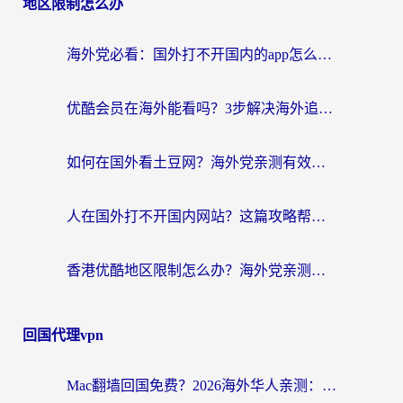
地区限制怎么办
海外党必看：国外打不开国内的app怎么办？3步解决你的乡愁
优酷会员在海外能看吗？3步解决海外追剧难题，附实测好用加速器推荐
如何在国外看土豆网？海外党亲测有效的追剧加速器选择指南
人在国外打不开国内网站？这篇攻略帮你无缝解锁国内资源（附交管12123使用技巧）
香港优酷地区限制怎么办？海外党亲测有效的追剧解决方案
回国代理vpn
Mac翻墙回国免费？2026海外华人亲测：从CCTV5直播到国内APP，这样选加速器才靠谱