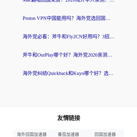
Proton VPN中国能用吗？海外党选回国加速器的避坑指南（附番茄加速器实测）
海外党必看：斧牛和Fly2CN好用吗？3招教你选对回国加速器（附免费试用攻略）
斧牛和OurPlay哪个好？海外党2026亲测：选对加速器，国内资源秒加载
海外党纠结Quickback和Kuyo哪个好？选对回国加速器才能无缝刷国内资源
友情链接
海外回国加速器
番茄加速器
回国加速器