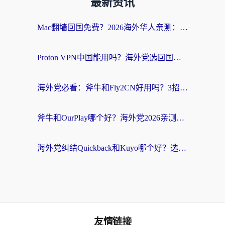
最新资讯
Mac翻墙回国免费？2026海外华人亲测：从CCTV5直播到国内APP，这样选加速器才靠谱
Proton VPN中国能用吗？海外党选回国加速器的避坑指南（附番茄加速器实测）
海外党必看：斧牛和Fly2CN好用吗？3招教你选对回国加速器（附免费试用攻略）
斧牛和OurPlay哪个好？海外党2026亲测：选对加速器，国内资源秒加载
海外党纠结Quickback和Kuyo哪个好？选对回国加速器才能无缝刷国内资源
友情链接