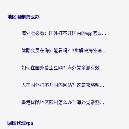
地区限制怎么办
海外党必看：国外打不开国内的app怎么办？3步解决你的乡愁
优酷会员在海外能看吗？3步解决海外追剧难题，附实测好用加速器推荐
如何在国外看土豆网？海外党亲测有效的追剧加速器选择指南
人在国外打不开国内网站？这篇攻略帮你无缝解锁国内资源（附交管12123使用技巧）
香港优酷地区限制怎么办？海外党亲测有效的追剧解决方案
回国代理vpn