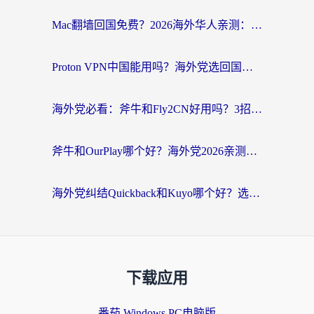
Mac翻墙回国免费？2026海外华人亲测：从CCTV5直播到国内APP，这样选加速器才靠谱
Proton VPN中国能用吗？海外党选回国加速器的避坑指南（附番茄加速器实测）
海外党必看：斧牛和Fly2CN好用吗？3招教你选对回国加速器（附免费试用攻略）
斧牛和OurPlay哪个好？海外党2026亲测：选对加速器，国内资源秒加载
海外党纠结Quickback和Kuyo哪个好？选对回国加速器才能无缝刷国内资源
下载应用
番茄 Windows PC电脑版