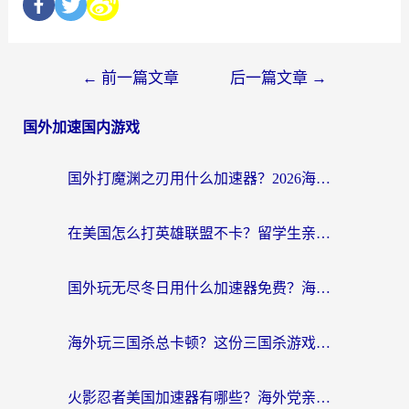
←
前一篇文章
后一篇文章
→
国外加速国内游戏
国外打魔渊之刃用什么加速器？2026海外玩家国服游戏加速全攻略（附闪耀暖暖&复苏的魔女避坑指南）
在美国怎么打英雄联盟不卡？留学生亲测的国服游戏加速全攻略
国外玩无尽冬日用什么加速器免费？海外党国服游戏加速避坑指南
海外玩三国杀总卡顿？这份三国杀游戏加速器指南帮你告别延迟烦恼
火影忍者美国加速器有哪些？海外党亲测的国服游戏加速全攻略（含菲律宾玩三国之刃守望黎明技巧）