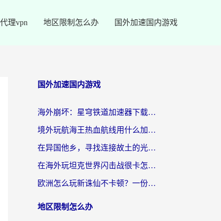
代理vpn
地区限制怎么办
国外加速国内游戏
国外加速国内游戏
海外崩坏：星穹铁道加速器下载安装：一份给游子的终极网络指南
境外玩航海王热血航线用什么加速器？2026海外玩家实测最优方案（附欧洲问道堡垒前线加速技巧）
在异国他乡，寻找连接故土的光明大陆免费加速器
在海外玩坦克世界闪击战很卡怎么办？老玩家亲测有效的加速器选择指南
欧洲怎么玩新诛仙不卡顿？一份给海外游子的国服游戏畅玩指南
地区限制怎么办