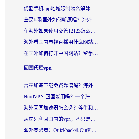
优酷手机app地域限制怎么解除？海外党亲测有效的追剧方案
全民K歌国外如何听原唱？海外党亲测有效的回国加速器选择指南
在海外如果使用交管12123怎么处理？留学生亲测有效的回国加速方案
海外看国内电视直播用什么网站比较好？一篇解决你所有追剧难题的实用指南
在国外如何打开中国网站？留学生与海外华人的无缝访问指南
回国代理vpn
雷霆加速下载免费靠谱吗？海外党选回国加速器的避坑指南（附热门工具对比）
NordVPN 回国能用吗？一个海外用户必须面对的真实困境
海外回国加速器怎么选？斧牛和海龟哪个好？一篇帮你避开坑的实用指南
从匈牙利回国内的vpn，不只是为了刷剧那么简单
海外党必看：Quickback和OurPlay好用吗？3分钟选对回国加速器，无缝刷剧玩游戏