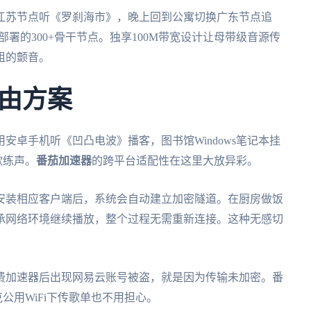
江苏节点听《罗刹海市》，晚上回到公寓切换广东节点追
署的300+骨干节点。独享100M带宽设计让母带级音源传
组的颤音。
由方案
安卓手机听《凹凸电波》播客，图书馆Windows笔记本挂
歌练声。
番茄加速器
的跨平台适配性在这里大放异彩。
安装相应客户端后，系统会自动建立加密隧道。在厨房做饭
承网络环境继续播放，整个过程无需重新连接。这种无感切
费加速器后出现网易云账号被盗，就是因为传输未加密。番
克公用WiFi下传歌单也不用担心。