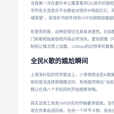
当我第一次在墨尔本公寓里看到QQ音乐的版
乎所有主流音乐平台都会对境外IP亮起红灯。
域受限"，就连听书软件得到APP也频频加载超
有意思的是，这种封锁往往具有迷惑性。比如
门新歌和独家版权内容必然消失。更别提像《
制则让情况雪上加霜，128kbps的比特率听
全民K歌的尴尬瞬间
上周洛杉矶的同学聚会上，小李想用全民K歌
绝的是当选择原唱模式时，系统居然弹出"当前
题让在场八个手机同时开始搜索攻略。
其实这类工具类APP对实时传输要求极高。当
混合伴奏返送回来。任何一个环节卡顿，就会