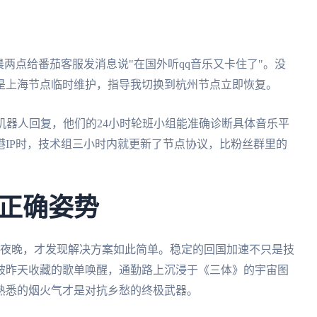
晨两点给番茄客服发消息说"在国外听qq音乐又卡住了"。没
是上海节点临时维护，指导我切换到杭州节点立即恢复。
机器人回复，他们的24小时轮班小组能准确诊断具体音乐平
IP时，技术组三小时内就更新了节点协议，比粉丝群里的
正确姿势
的夜晚，才发现解决方案如此简单。稳定的回国加速不只是技
被昨天收藏的歌单唤醒，通勤路上沉浸于《三体》的宇宙图
熟悉的烟火气才是对抗乡愁的终极武器。