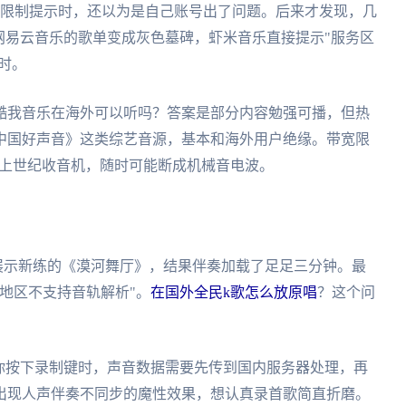
权限制提示时，还以为是自己账号出了问题。后来才发现，几
网易云音乐的歌单变成灰色墓碑，虾米音乐直接提示"服务区
时。
酷我音乐在海外可以听吗？答案是部分内容勉强可播，但热
中国好声音》这类综艺音源，基本和海外用户绝缘。带宽限
着像上世纪收音机，随时可能断成机械音电波。
展示新练的《漠河舞厅》，结果伴奏加载了足足三分钟。最
地区不支持音轨解析"。
在国外全民k歌怎么放原唱
？这个问
你按下录制键时，声音数据需要先传到国内服务器处理，再
出现人声伴奏不同步的魔性效果，想认真录首歌简直折磨。