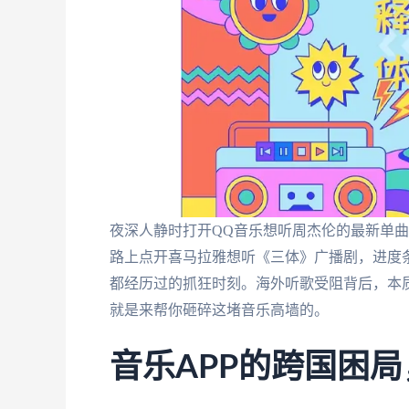
夜深人静时打开QQ音乐想听周杰伦的最新单曲
路上点开喜马拉雅想听《三体》广播剧，进度
都经历过的抓狂时刻。海外听歌受阻背后，本质
就是来帮你砸碎这堵音乐高墙的。
音乐APP的跨国困