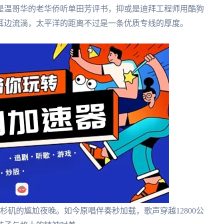
是温哥华的老华侨听单田芳评书，抑或是迪拜工程师用酷狗
耳边流淌，太平洋的距离不过是一条优质专线的厚度。
杉矶的尴尬夜晚。如今原唱伴奏秒加载，歌声穿越12800公