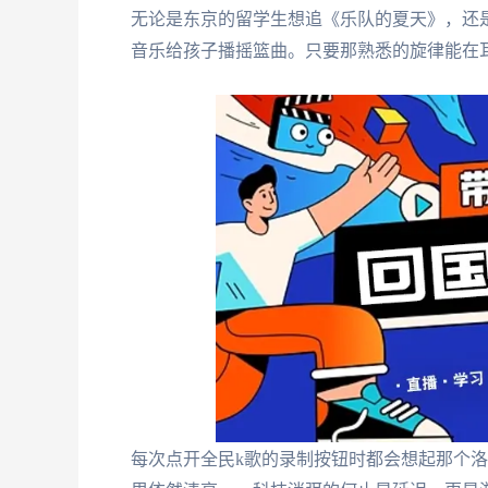
无论是东京的留学生想追《乐队的夏天》，还
音乐给孩子播摇篮曲。只要那熟悉的旋律能在
每次点开全民k歌的录制按钮时都会想起那个洛