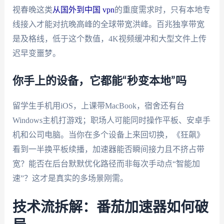
视春晚这类
从国外到中国 vpn
的重度需求时，只有本地专
线接入才能对抗晚高峰的全球带宽洪峰。百兆独享带宽
是及格线，低于这个数值，4K视频缓冲和大型文件上传
迟早变噩梦。
你手上的设备，它都能“秒变本地”吗
留学生手机用iOS，上课带MacBook，宿舍还有台
Windows主机打游戏；职场人可能同时操作平板、安卓手
机和公司电脑。当你在多个设备上来回切换，《狂飙》
看到一半换平板续播，加速器能否瞬间接力且不挤占带
宽？能否在后台默默优化路径而非每次手动点“智能加
速”？这才是真实的多场景刚需。
技术流拆解：番茄加速器如何破