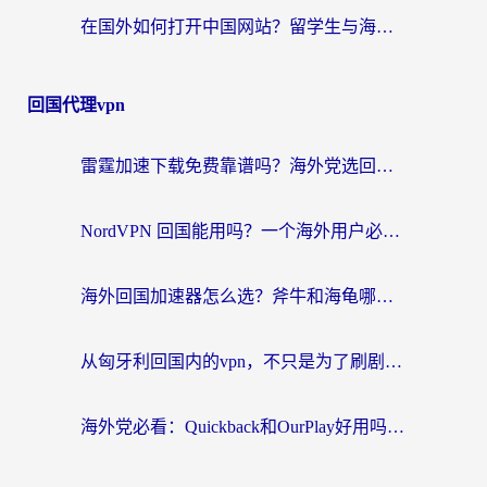
在国外如何打开中国网站？留学生与海外华人的无缝访问指南
回国代理vpn
雷霆加速下载免费靠谱吗？海外党选回国加速器的避坑指南（附热门工具对比）
NordVPN 回国能用吗？一个海外用户必须面对的真实困境
海外回国加速器怎么选？斧牛和海龟哪个好？一篇帮你避开坑的实用指南
从匈牙利回国内的vpn，不只是为了刷剧那么简单
海外党必看：Quickback和OurPlay好用吗？3分钟选对回国加速器，无缝刷剧玩游戏