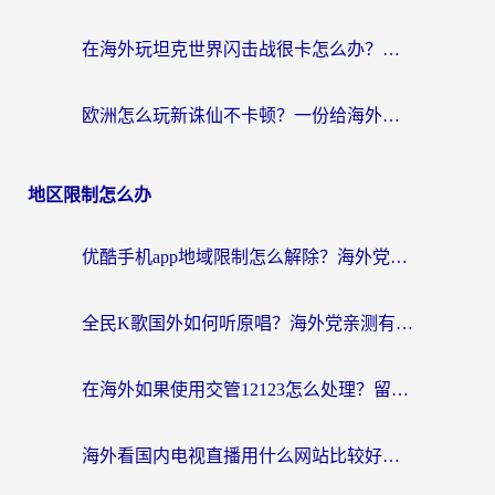
在海外玩坦克世界闪击战很卡怎么办？老玩家亲测有效的加速器选择指南
欧洲怎么玩新诛仙不卡顿？一份给海外游子的国服游戏畅玩指南
地区限制怎么办
优酷手机app地域限制怎么解除？海外党亲测有效的追剧方案
全民K歌国外如何听原唱？海外党亲测有效的回国加速器选择指南
在海外如果使用交管12123怎么处理？留学生亲测有效的回国加速方案
海外看国内电视直播用什么网站比较好？一篇解决你所有追剧难题的实用指南