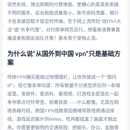
突然失效，弹出刺眼的付费弹窗。更糟心的是某些来路
不明的服务，后台偷跑流量是小，账号密码泄露、银行
卡信息被窃取才是定时炸弹。至于网上流传的“改DNS大
法”或“共享代理”，对付简单网页还行，想看高清赛事直
播或者和朋友组队开黑？基本等于望梅止渴。
为什么说“从国外到中国 vpn”只是基础方
案
传统VPN确实能绕过地理围栏，让你伪装成一个“国内
IP”。但它像条单向道：所有数据不分类型挤在同一条隧
道里。发邮件、查资料、看视频、打游戏全部混在一起
争夺那点可怜带宽，结果就是——什么都慢。尤其在网
络高峰时段，跨国VPN线路常因拥堵导致视频通话掉
线、游戏延迟飙升到600ms，吃鸡都成盒了画面才跳出
来。你需要更聪明的交通规则：把娱乐、办公、金融等