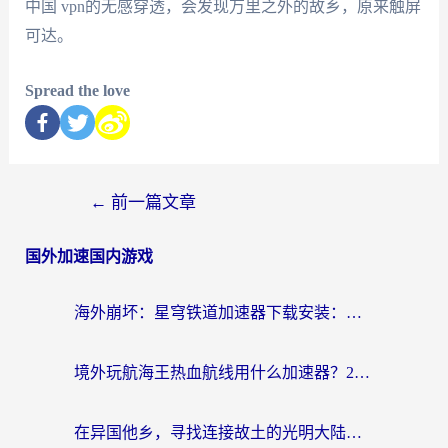
中国 vpn的无感穿透，会发现万里之外的故乡，原来触屏
可达。
Spread the love
←
前一篇文章
国外加速国内游戏
海外崩坏：星穹铁道加速器下载安装：一份给游子的终极网络指南
境外玩航海王热血航线用什么加速器？2026海外玩家实测最优方案（附欧洲问道堡垒前线加速技巧）
在异国他乡，寻找连接故土的光明大陆免费加速器