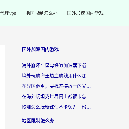
代理vpn
地区限制怎么办
国外加速国内游戏
国外加速国内游戏
海外崩坏：星穹铁道加速器下载安装：一份给游子的终极网络指南
境外玩航海王热血航线用什么加速器？2026海外玩家实测最优方案（附欧洲问道堡垒前线加速技巧）
在异国他乡，寻找连接故土的光明大陆免费加速器
在海外玩坦克世界闪击战很卡怎么办？老玩家亲测有效的加速器选择指南
欧洲怎么玩新诛仙不卡顿？一份给海外游子的国服游戏畅玩指南
地区限制怎么办