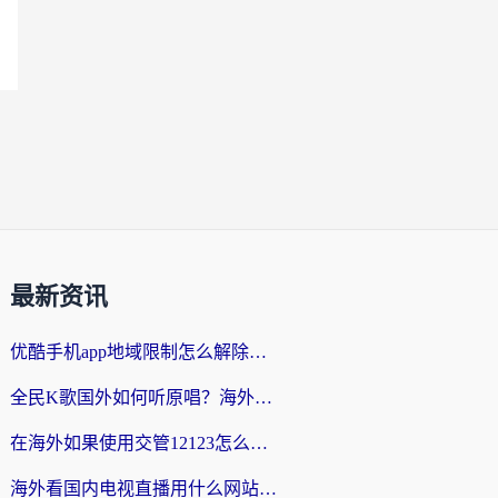
最新资讯
优酷手机app地域限制怎么解除？海外党亲测有效的追剧方案
全民K歌国外如何听原唱？海外党亲测有效的回国加速器选择指南
在海外如果使用交管12123怎么处理？留学生亲测有效的回国加速方案
海外看国内电视直播用什么网站比较好？一篇解决你所有追剧难题的实用指南