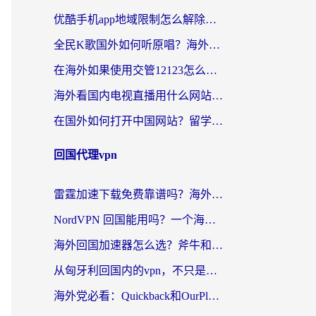
优酷手机app地域限制怎么解除？海外党亲测有效的追剧方案
全民K歌国外如何听原唱？海外党亲测有效的回国加速器选择指南
在海外如果使用交管12123怎么处理？留学生亲测有效的回国加速方案
海外看国内电视直播用什么网站比较好？一篇解决你所有追剧难题的实用指南
在国外如何打开中国网站？留学生与海外华人的无缝访问指南
回国代理vpn
雷霆加速下载免费靠谱吗？海外党选回国加速器的避坑指南（附热门工具对比）
NordVPN 回国能用吗？一个海外用户必须面对的真实困境
海外回国加速器怎么选？斧牛和海龟哪个好？一篇帮你避开坑的实用指南
从匈牙利回国内的vpn，不只是为了刷剧那么简单
海外党必看：Quickback和OurPlay好用吗？3分钟选对回国加速器，无缝刷剧玩游戏