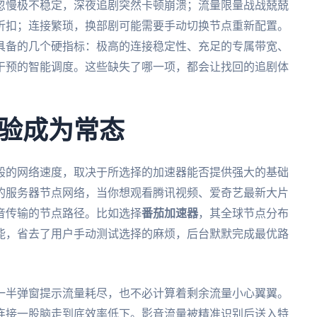
忽慢极不稳定，深夜追剧突然卡顿崩溃；流量限量战战兢兢
折扣；连接繁琐，换部剧可能需要手动切换节点重新配置。
具备的几个硬指标：极高的连接稳定性、充足的专属带宽、
干预的智能调度。这些缺失了哪一项，都会让找回的追剧体
验成为常态
般的网络速度，取决于所选择的加速器能否提供强大的基础
的服务器节点网络，当你想观看腾讯视频、爱奇艺最新大片
音传输的节点路径。比如选择
番茄加速器
，其全球节点分布
能，省去了用户手动测试选择的麻烦，后台默默完成最优路
一半弹窗提示流量耗尽，也不必计算着剩余流量小心翼翼。
连接一股脑走到底效率低下。影音流量被精准识别后送入特