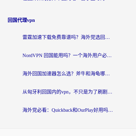
回国代理vpn
雷霆加速下载免费靠谱吗？海外党选回国加速器的避坑指南（附热门工具对比）
NordVPN 回国能用吗？一个海外用户必须面对的真实困境
海外回国加速器怎么选？斧牛和海龟哪个好？一篇帮你避开坑的实用指南
从匈牙利回国内的vpn，不只是为了刷剧那么简单
海外党必看：Quickback和OurPlay好用吗？3分钟选对回国加速器，无缝刷剧玩游戏