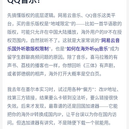
QQ音乐？
先搞懂版权的底层逻辑。网易云音乐、QQ音乐这类平
台，买的音乐版权是“地域限定”的——比如一首华语歌的
版权，可能只允许在中国大陆播放，海外用户的IP不在授
权范围内，自然就听不了。这就是大家常说的“
网易云音
乐国外听歌版权限制
”，也是“
如何在海外听qq音乐
”成为
留学生群聊高频问题的原因。除了音乐，喜马拉雅的有
声书、荔枝的播客也一样，你想回听《三体》有声剧，
或者郭德纲的相声，海外打开大概率是空白页。
我去年在墨尔本实习时，试过用各种“偏方”：改IP地址、
找第三方链接，结果要么卡顿到没法听，要么链接很快
失效。后来才发现，最靠谱的还是回国加速器——它能
把你的海外IP转换成国内IP，让平台误以为你在国内访
问。但选加速器有讲究，不是随便下载一个就能用。