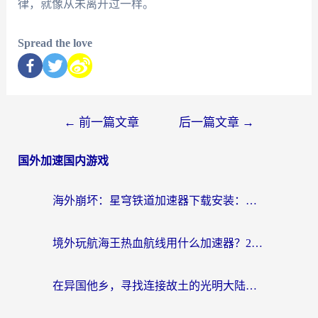
律，就像从未离开过一样。
Spread the love
←
前一篇文章
后一篇文章
→
国外加速国内游戏
海外崩坏：星穹铁道加速器下载安装：一份给游子的终极网络指南
境外玩航海王热血航线用什么加速器？2026海外玩家实测最优方案（附欧洲问道堡垒前线加速技巧）
在异国他乡，寻找连接故土的光明大陆免费加速器