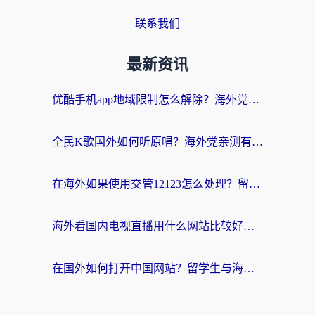
联系我们
最新资讯
优酷手机app地域限制怎么解除？海外党亲测有效的追剧方案
全民K歌国外如何听原唱？海外党亲测有效的回国加速器选择指南
在海外如果使用交管12123怎么处理？留学生亲测有效的回国加速方案
海外看国内电视直播用什么网站比较好？一篇解决你所有追剧难题的实用指南
在国外如何打开中国网站？留学生与海外华人的无缝访问指南