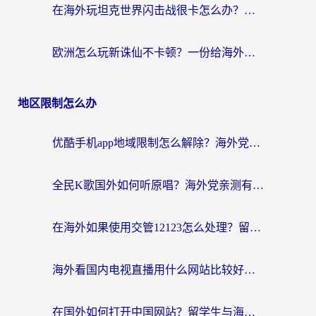
在海外玩坦克世界闪击战很卡怎么办？老玩家亲测有效的加速器选择指南
欧洲怎么玩新诛仙不卡顿？一份给海外游子的国服游戏畅玩指南
地区限制怎么办
优酷手机app地域限制怎么解除？海外党亲测有效的追剧方案
全民K歌国外如何听原唱？海外党亲测有效的回国加速器选择指南
在海外如果使用交管12123怎么处理？留学生亲测有效的回国加速方案
海外看国内电视直播用什么网站比较好？一篇解决你所有追剧难题的实用指南
在国外如何打开中国网站？留学生与海外华人的无缝访问指南