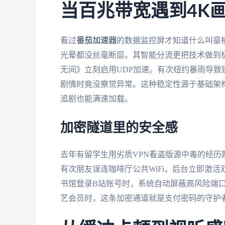
当百兆带宽遇到4K
看过
番茄加速器
的数据监控屏才知道什么叫豪横
光晕都没丝毫断层。其智能分流更把技术做到极
无间》立刻启用UDP加速。有次纽约暴雨导
剧情时竟没察觉异常。这种稳定性源于基础架
追剧也能满速加载。
加密隧道里的安全感
去年有留学生用劣质VPN看盗版源中毒的经历
有次朋友误连咖啡厅公共WiFi，后台立即激
书馆登录B站账号时，系统自动屏蔽高风险端
艺会员时，这条加密通道就是支付密码的守护