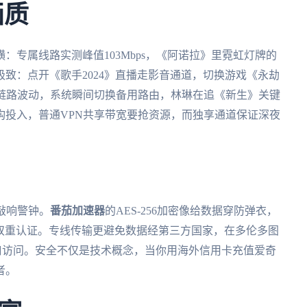
画质
：专属线路实测峰值103Mbps，《阿诺拉》里霓虹灯牌的
致：点开《歌手2024》直播走影音通道，切换游戏《永劫
致链路波动，系统瞬间切换备用路由，林琳在追《新生》关键
构投入，普通VPN共享带宽要抢资源，而独享通道保证深夜
敲响警钟。
番茄加速器
的AES-256加密像给数据穿防弹衣，
活双重认证。专线传输更避免数据经第三方国家，在多伦多图
口访问。安全不仅是技术概念，当你用海外信用卡充值爱奇
者。