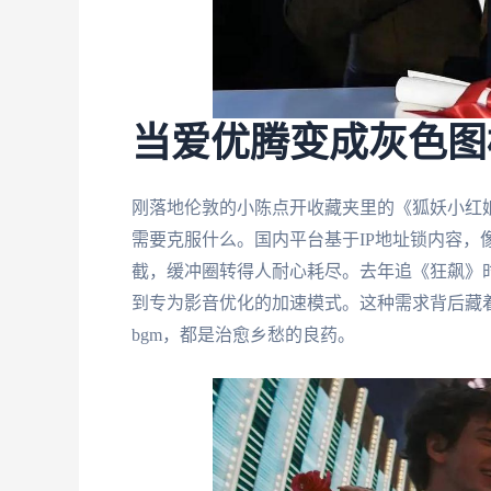
当爱优腾变成灰色图
刚落地伦敦的小陈点开收藏夹里的《狐妖小红
需要克服什么。国内平台基于IP地址锁内容，
截，缓冲圈转得人耐心耗尽。去年追《狂飙》
到专为影音优化的加速模式。这种需求背后藏
bgm，都是治愈乡愁的良药。