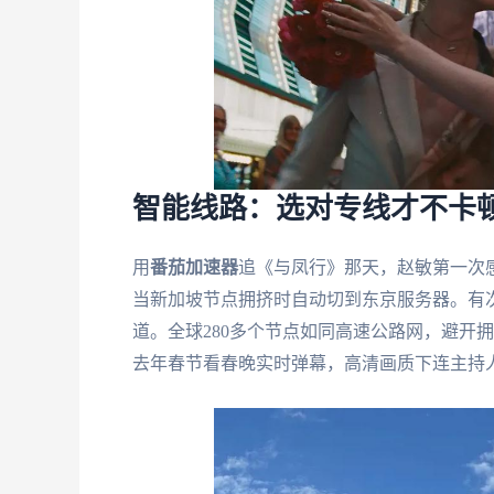
智能线路：选对专线才不卡
用
番茄加速器
追《与凤行》那天，赵敏第一次
当新加坡节点拥挤时自动切到东京服务器。有
道。全球280多个节点如同高速公路网，避开
去年春节看春晚实时弹幕，高清画质下连主持