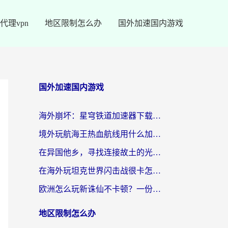
代理vpn
地区限制怎么办
国外加速国内游戏
国外加速国内游戏
海外崩坏：星穹铁道加速器下载安装：一份给游子的终极网络指南
境外玩航海王热血航线用什么加速器？2026海外玩家实测最优方案（附欧洲问道堡垒前线加速技巧）
在异国他乡，寻找连接故土的光明大陆免费加速器
在海外玩坦克世界闪击战很卡怎么办？老玩家亲测有效的加速器选择指南
欧洲怎么玩新诛仙不卡顿？一份给海外游子的国服游戏畅玩指南
地区限制怎么办