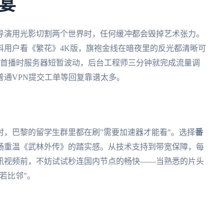
宴
导演用光影切割两个世界时，任何缓冲都会毁掉艺术张力。
科用户看《繁花》4K版，旗袍金线在暗夜里的反光都清晰可
》首播时服务器短暂波动，后台工程师三分钟就完成流量调
普通VPN提交工单等回复靠谱太多。
，巴黎的留学生群里都在刷"需要加速器才能看"。选择
番
畅重温《武林外传》的踏实感。从技术支持到带宽保障，每
讯视频前，不妨试试秒连国内节点的畅快——当熟悉的片头
若比邻"。