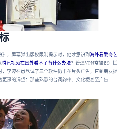
标
娘》，屏幕弹出版权限制提示时，他才意识到
海外看爱奇艺
像
腾讯视频在国外看不了有什么办法
？普通VPN常被识别拦
时，李婷在悉尼试了三个软件仍卡在片头广告，直到朋友提
着更深的渴望：那些熟悉的台词韵律、文化梗甚至广告