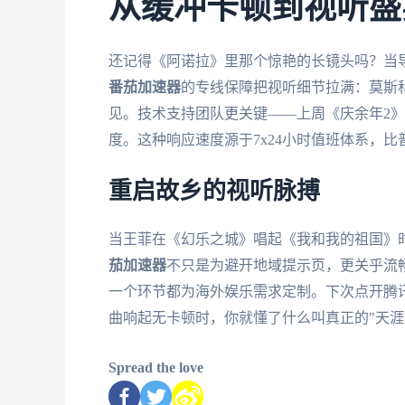
从缓冲卡顿到视听盛
还记得《阿诺拉》里那个惊艳的长镜头吗？当
番茄加速器
的专线保障把视听细节拉满：莫斯
见。技术支持团队更关键——上周《庆余年2
度。这种响应速度源于7x24小时值班体系，比
重启故乡的视听脉搏
当王菲在《幻乐之城》唱起《我和我的祖国》时
茄加速器
不只是为避开地域提示页，更关乎流
一个环节都为海外娱乐需求定制。下次点开腾
曲响起无卡顿时，你就懂了什么叫真正的"天涯
Spread the love