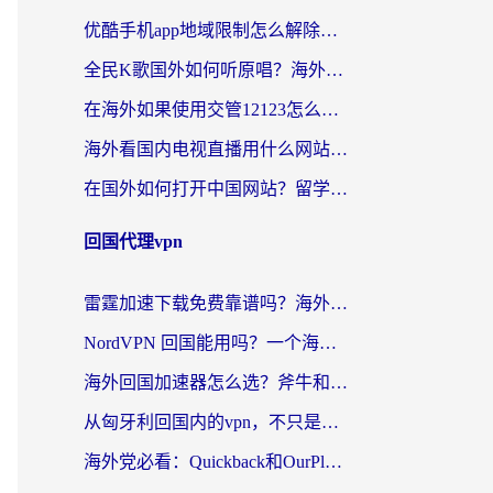
优酷手机app地域限制怎么解除？海外党亲测有效的追剧方案
全民K歌国外如何听原唱？海外党亲测有效的回国加速器选择指南
在海外如果使用交管12123怎么处理？留学生亲测有效的回国加速方案
海外看国内电视直播用什么网站比较好？一篇解决你所有追剧难题的实用指南
在国外如何打开中国网站？留学生与海外华人的无缝访问指南
回国代理vpn
雷霆加速下载免费靠谱吗？海外党选回国加速器的避坑指南（附热门工具对比）
NordVPN 回国能用吗？一个海外用户必须面对的真实困境
海外回国加速器怎么选？斧牛和海龟哪个好？一篇帮你避开坑的实用指南
从匈牙利回国内的vpn，不只是为了刷剧那么简单
海外党必看：Quickback和OurPlay好用吗？3分钟选对回国加速器，无缝刷剧玩游戏