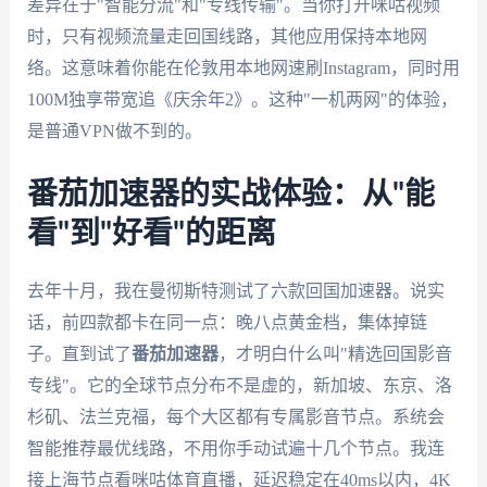
差异在于"智能分流"和"专线传输"。当你打开咪咕视频
时，只有视频流量走回国线路，其他应用保持本地网
络。这意味着你能在伦敦用本地网速刷Instagram，同时用
100M独享带宽追《庆余年2》。这种"一机两网"的体验，
是普通VPN做不到的。
番茄加速器的实战体验：从"能
看"到"好看"的距离
去年十月，我在曼彻斯特测试了六款回国加速器。说实
话，前四款都卡在同一点：晚八点黄金档，集体掉链
子。直到试了
番茄加速器
，才明白什么叫"精选回国影音
专线"。它的全球节点分布不是虚的，新加坡、东京、洛
杉矶、法兰克福，每个大区都有专属影音节点。系统会
智能推荐最优线路，不用你手动试遍十几个节点。我连
接上海节点看咪咕体育直播，延迟稳定在40ms以内，4K