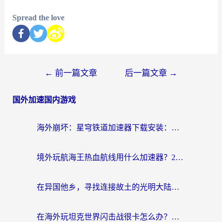
Spread the love
←
前一篇文章
后一篇文章
→
国外加速国内游戏
海外崩坏：星穹铁道加速器下载安装：一份给游子的终极网络指南
境外玩航海王热血航线用什么加速器？2026海外玩家实测最优方案（附欧洲问道堡垒前线加速技巧）
在异国他乡，寻找连接故土的光明大陆免费加速器
在海外玩坦克世界闪击战很卡怎么办？老玩家亲测有效的加速器选择指南