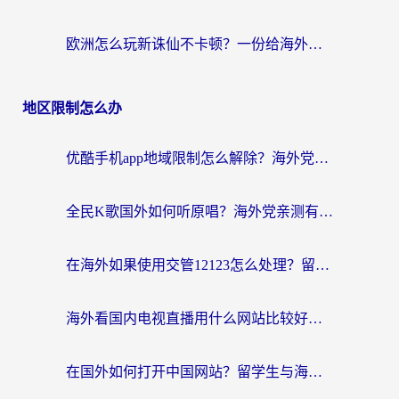
欧洲怎么玩新诛仙不卡顿？一份给海外游子的国服游戏畅玩指南
地区限制怎么办
优酷手机app地域限制怎么解除？海外党亲测有效的追剧方案
全民K歌国外如何听原唱？海外党亲测有效的回国加速器选择指南
在海外如果使用交管12123怎么处理？留学生亲测有效的回国加速方案
海外看国内电视直播用什么网站比较好？一篇解决你所有追剧难题的实用指南
在国外如何打开中国网站？留学生与海外华人的无缝访问指南