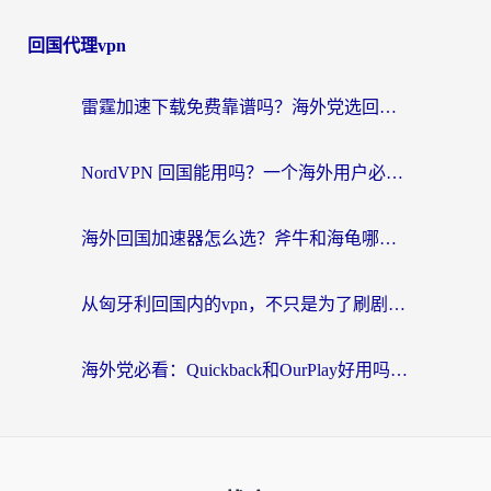
回国代理vpn
雷霆加速下载免费靠谱吗？海外党选回国加速器的避坑指南（附热门工具对比）
NordVPN 回国能用吗？一个海外用户必须面对的真实困境
海外回国加速器怎么选？斧牛和海龟哪个好？一篇帮你避开坑的实用指南
从匈牙利回国内的vpn，不只是为了刷剧那么简单
海外党必看：Quickback和OurPlay好用吗？3分钟选对回国加速器，无缝刷剧玩游戏