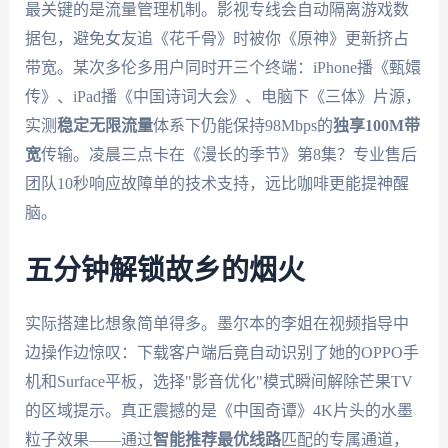
最关键的是流量管理机制。影视专线会自动隔离游戏数
据包，避免女友追《花千骨》时被你《原神》更新挤占
带宽。某次多伦多用户同时开三个终端：iPhone播《甄嬛
传》、iPad播《中国诗词大会》、电脑下《三体》片源，
实测
稳定无限流量
体系下仍能保持98Mbps的
独享100M带
宽
传输。凌晨三点卡在《漫长的季节》第8集？专业售后
团队10秒响应故障单的技术支持，远比咖啡更能提神醒
脑。
五分钟解锁故乡的烟火
实际搭建比想象简单得多。墨尔本的李姐在视频指导中
边操作边惊叹：下载客户端后竟自动识别了她的OPPO手
机和Surface平板，选择"影音优化"模式瞬间解除芒果TV
的区域提示。真正震撼的是《中国奇谭》4K片头的水墨
粒子效果——通过
智能推荐最优线路
匹配的专属通道，