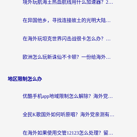
境外玩航海王热血航线用什么加速器？2026海外玩家实测最优方案（附欧洲问道堡垒前线加速技巧）
在异国他乡，寻找连接故土的光明大陆免费加速器
在海外玩坦克世界闪击战很卡怎么办？老玩家亲测有效的加速器选择指南
欧洲怎么玩新诛仙不卡顿？一份给海外游子的国服游戏畅玩指南
地区限制怎么办
优酷手机app地域限制怎么解除？海外党亲测有效的追剧方案
全民K歌国外如何听原唱？海外党亲测有效的回国加速器选择指南
在海外如果使用交管12123怎么处理？留学生亲测有效的回国加速方案