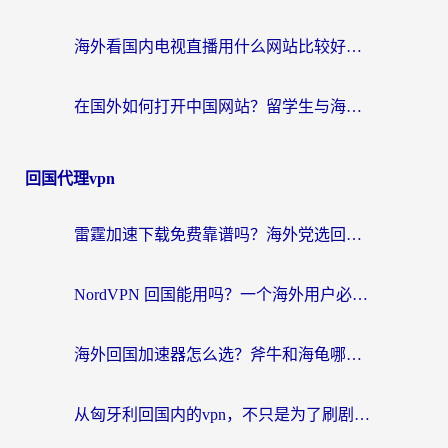
海外看国内电视直播用什么网站比较好？一篇解决你所有追剧难题的实用指南
在国外如何打开中国网站？留学生与海外华人的无缝访问指南
回国代理vpn
雷霆加速下载免费靠谱吗？海外党选回国加速器的避坑指南（附热门工具对比）
NordVPN 回国能用吗？一个海外用户必须面对的真实困境
海外回国加速器怎么选？斧牛和海龟哪个好？一篇帮你避开坑的实用指南
从匈牙利回国内的vpn，不只是为了刷剧那么简单