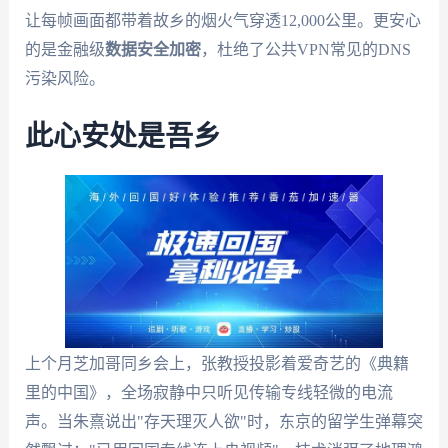
让每帧画面都带着故乡的烟火气穿透12,000公里。更安心
的是金融级
数据安全加密
，杜绝了公共VPN常见的DNS
污染风险。
此心安处是吾乡
上个月芝加哥同乡会上，张教授投影着爱奇艺的《典籍
里的中国》，全场寂静中只听见传输专线轻微的电流
声。当朱熹说出"存天理灭人欲"时，东京的留学生弹幕突