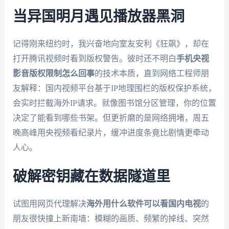
当异国明月遇见播放器黑洞
记得刚来纽约时，我兴奋地向室友安利《狂飙》，却在
打开腾讯视频时看到版权警告。彼时还不明白
手机央视
影音版权限制怎么回事
的技术本质，直到网络工程师朋
友解释：国内视频平台基于IP地理围栏的版权保护系统，
会实时拦截海外IP请求。就像图书馆分区管理，你的位置
决定了能看到哪些书架。但更折磨的是网络拥堵，周五
晚高峰用央视频看纪录片，缓冲进度条竟比剧情更牵动
人心。
破解密钥藏在数据隧道里
试图用网页代理解决
海外用什么软件可以看国内电视
的
朋友很快撞上新南墙：模糊的画质、频繁的掉线、突然