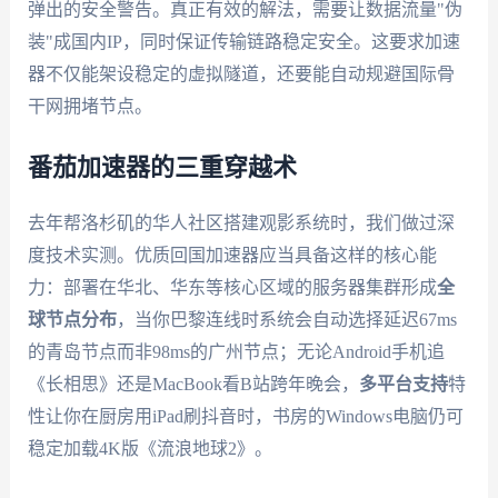
弹出的安全警告。真正有效的解法，需要让数据流量"伪
装"成国内IP，同时保证传输链路稳定安全。这要求加速
器不仅能架设稳定的虚拟隧道，还要能自动规避国际骨
干网拥堵节点。
番茄加速器的三重穿越术
去年帮洛杉矶的华人社区搭建观影系统时，我们做过深
度技术实测。优质回国加速器应当具备这样的核心能
力：部署在华北、华东等核心区域的服务器集群形成
全
球节点分布
，当你巴黎连线时系统会自动选择延迟67ms
的青岛节点而非98ms的广州节点；无论Android手机追
《长相思》还是MacBook看B站跨年晚会，
多平台支持
特
性让你在厨房用iPad刷抖音时，书房的Windows电脑仍可
稳定加载4K版《流浪地球2》。