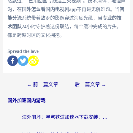
然飘过："已用回国专线连上央视频"。技术消弭了地理鸿
沟，
在国外怎么看国内电视剧app
不再是无解难题。当
智
能分流
系统带着故乡的影像穿过海底光缆，当
专业的技
术团队
24小时守护着这份联结，每个缓冲完成的片头，
都是跨越时区的文化拥抱。
Spread the love
←
前一篇文章
后一篇文章
→
国外加速国内游戏
海外崩坏：星穹铁道加速器下载安装：一份给游子的终极网络指南