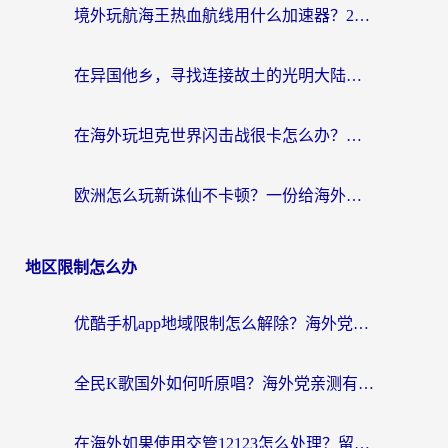
境外玩航海王热血航线用什么加速器？2026海外玩家实测最优方案（附欧洲问道堡垒前线加速技巧）
在异国他乡，寻找连接故土的光明大陆免费加速器
在海外玩坦克世界闪击战很卡怎么办？老玩家亲测有效的加速器选择指南
欧洲怎么玩新诛仙不卡顿？一份给海外游子的国服游戏畅玩指南
地区限制怎么办
优酷手机app地域限制怎么解除？海外党亲测有效的追剧方案
全民K歌国外如何听原唱？海外党亲测有效的回国加速器选择指南
在海外如果使用交管12123怎么处理？留学生亲测有效的回国加速方案