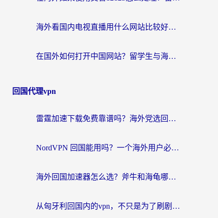
海外看国内电视直播用什么网站比较好？一篇解决你所有追剧难题的实用指南
在国外如何打开中国网站？留学生与海外华人的无缝访问指南
回国代理vpn
雷霆加速下载免费靠谱吗？海外党选回国加速器的避坑指南（附热门工具对比）
NordVPN 回国能用吗？一个海外用户必须面对的真实困境
海外回国加速器怎么选？斧牛和海龟哪个好？一篇帮你避开坑的实用指南
从匈牙利回国内的vpn，不只是为了刷剧那么简单