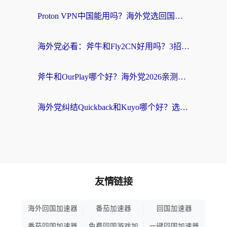
Proton VPN中国能用吗？海外党选回国加速器的避坑指南（附番茄加速器实测）
海外党必看：斧牛和Fly2CN好用吗？3招教你选对回国加速器（附免费试用攻略）
斧牛和OurPlay哪个好？海外党2026亲测：选对加速器，国内资源秒加载
海外党纠结Quickback和Kuyo哪个好？选对回国加速器才能无缝刷国内资源
友情链接
海外回国加速器
番茄加速器
回国加速器
番茄回国加速器
免费回国游戏加
一键回国加速器