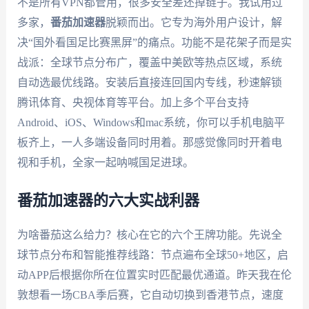
不是所有VPN都管用，很多安全差还掉链子。我试用过
多家，
番茄加速器
脱颖而出。它专为海外用户设计，解
决“国外看国足比赛黑屏”的痛点。功能不是花架子而是实
战派：全球节点分布广，覆盖中美欧等热点区域，系统
自动选最优线路。安装后直接连回国内专线，秒速解锁
腾讯体育、央视体育等平台。加上多个平台支持
Android、iOS、Windows和mac系统，你可以手机电脑平
板齐上，一人多端设备同时用着。那感觉像同时开着电
视和手机，全家一起呐喊国足进球。
番茄加速器的六大实战利器
为啥番茄这么给力？核心在它的六个王牌功能。先说全
球节点分布和智能推荐线路：节点遍布全球50+地区，启
动APP后根据你所在位置实时匹配最优通道。昨天我在伦
敦想看一场CBA季后赛，它自动切换到香港节点，速度