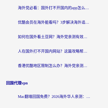
海外党必看：国外打不开国内的app怎么办？3步解决你的乡愁
优酷会员在海外能看吗？3步解决海外追剧难题，附实测好用加速器推荐
如何在国外看土豆网？海外党亲测有效的追剧加速器选择指南
人在国外打不开国内网站？这篇攻略帮你无缝解锁国内资源（附交管12123使用技巧）
香港优酷地区限制怎么办？海外党亲测有效的追剧解决方案
回国代理vpn
Mac翻墙回国免费？2026海外华人亲测：从CCTV5直播到国内APP，这样选加速器才靠谱