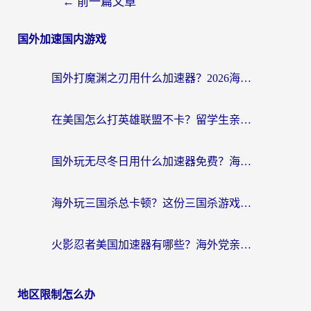
←
前一篇文章
国外加速国内游戏
国外打魔渊之刃用什么加速器？2026海外玩家国服游戏加速全攻略（附闪耀暖暖&复苏的魔女避坑指南）
在美国怎么打英雄联盟不卡？留学生亲测的国服游戏加速全攻略
国外玩无尽冬日用什么加速器免费？海外党国服游戏加速避坑指南
海外玩三国杀总卡顿？这份三国杀游戏加速器指南帮你告别延迟烦恼
火影忍者美国加速器有哪些？海外党亲测的国服游戏加速全攻略（含菲律宾玩三国之刃守望黎明技巧）
地区限制怎么办