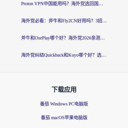
Proton VPN中国能用吗？海外党选回国加速器的避坑指南（附番茄加速器实测）
海外党必看：斧牛和Fly2CN好用吗？3招教你选对回国加速器（附免费试用攻略）
斧牛和OurPlay哪个好？海外党2026亲测：选对加速器，国内资源秒加载
海外党纠结Quickback和Kuyo哪个好？选对回国加速器才能无缝刷国内资源
下载应用
番茄 Windows PC电脑版
番茄 macOS苹果电脑版