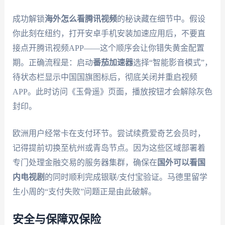
成功解锁
海外怎么看腾讯视频
的秘诀藏在细节中。假设
你此刻在纽约，打开安卓手机安装加速应用后，不要直
接点开腾讯视频APP——这个顺序会让你错失黄金配置
期。正确流程是：启动
番茄加速器
选择“智能影音模式”，
待状态栏显示中国国旗图标后，彻底关闭并重启视频
APP。此时访问《玉骨遥》页面，播放按钮才会解除灰色
封印。
欧洲用户经常卡在支付环节。尝试续费爱奇艺会员时，
记得提前切换至杭州或青岛节点。因为这些区域部署着
专门处理金融交易的服务器集群，确保在
国外可以看国
内电视剧
的同时顺利完成银联/支付宝验证。马德里留学
生小周的“支付失败”问题正是由此破解。
安全与保障双保险