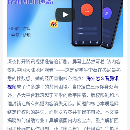
深夜打开腾讯视频准备追新剧，屏幕上赫然写着“该内容
仅限中国大陆地区观看”——这是留学生李薇在悉尼最熟
悉的挫败感。她的经历直指核心痛点：
海外怎么看腾讯
视频
成了许多游子的共同困境。当IP定位显示你身处海
外，各大平台就筑起了无形的数字围墙，版权限制和地
理封锁让所有热播内容消失无踪。问题的核心本质是网
络定位权限的缺失，而解决方案并非遥不可及。本文将
揭晓如何借助专业工具解锁国内内容宝库，重点解析回
国加速器的运作机制，让《庆余年》《长风渡》等热播