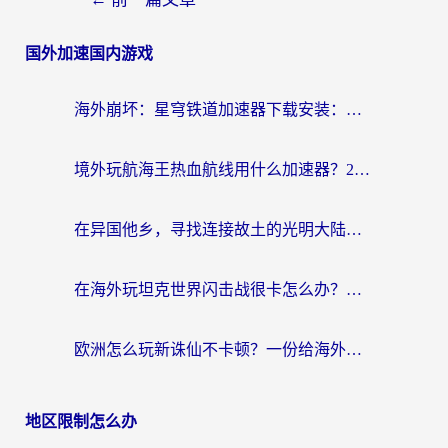
国外加速国内游戏
海外崩坏：星穹铁道加速器下载安装：一份给游子的终极网络指南
境外玩航海王热血航线用什么加速器？2026海外玩家实测最优方案（附欧洲问道堡垒前线加速技巧）
在异国他乡，寻找连接故土的光明大陆免费加速器
在海外玩坦克世界闪击战很卡怎么办？老玩家亲测有效的加速器选择指南
欧洲怎么玩新诛仙不卡顿？一份给海外游子的国服游戏畅玩指南
地区限制怎么办