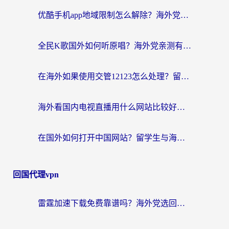
优酷手机app地域限制怎么解除？海外党亲测有效的追剧方案
全民K歌国外如何听原唱？海外党亲测有效的回国加速器选择指南
在海外如果使用交管12123怎么处理？留学生亲测有效的回国加速方案
海外看国内电视直播用什么网站比较好？一篇解决你所有追剧难题的实用指南
在国外如何打开中国网站？留学生与海外华人的无缝访问指南
回国代理vpn
雷霆加速下载免费靠谱吗？海外党选回国加速器的避坑指南（附热门工具对比）