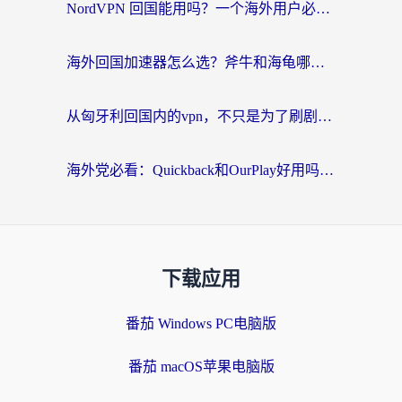
NordVPN 回国能用吗？一个海外用户必须面对的真实困境
海外回国加速器怎么选？斧牛和海龟哪个好？一篇帮你避开坑的实用指南
从匈牙利回国内的vpn，不只是为了刷剧那么简单
海外党必看：Quickback和OurPlay好用吗？3分钟选对回国加速器，无缝刷剧玩游戏
下载应用
番茄 Windows PC电脑版
番茄 macOS苹果电脑版