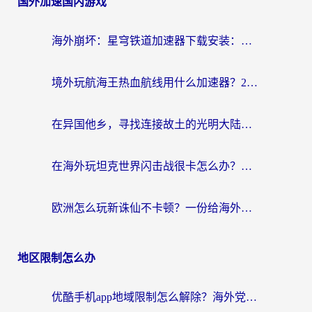
国外加速国内游戏
海外崩坏：星穹铁道加速器下载安装：一份给游子的终极网络指南
境外玩航海王热血航线用什么加速器？2026海外玩家实测最优方案（附欧洲问道堡垒前线加速技巧）
在异国他乡，寻找连接故土的光明大陆免费加速器
在海外玩坦克世界闪击战很卡怎么办？老玩家亲测有效的加速器选择指南
欧洲怎么玩新诛仙不卡顿？一份给海外游子的国服游戏畅玩指南
地区限制怎么办
优酷手机app地域限制怎么解除？海外党亲测有效的追剧方案