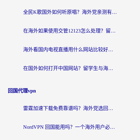
全民K歌国外如何听原唱？海外党亲测有效的回国加速器选择指南
在海外如果使用交管12123怎么处理？留学生亲测有效的回国加速方案
海外看国内电视直播用什么网站比较好？一篇解决你所有追剧难题的实用指南
在国外如何打开中国网站？留学生与海外华人的无缝访问指南
回国代理vpn
雷霆加速下载免费靠谱吗？海外党选回国加速器的避坑指南（附热门工具对比）
NordVPN 回国能用吗？一个海外用户必须面对的真实困境