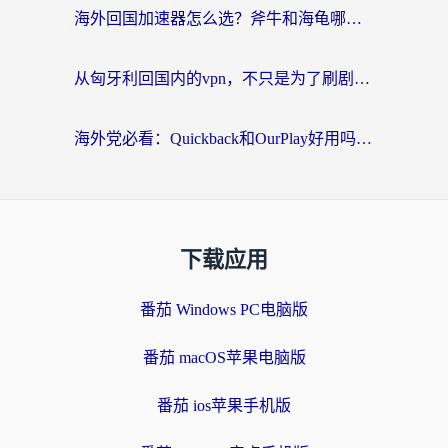
海外回国加速器怎么选？斧牛和海龟哪个好？一篇帮你避开坑的实用指南
从匈牙利回国内的vpn，不只是为了刷剧那么简单
海外党必看：Quickback和OurPlay好用吗？3分钟选对回国加速器，无缝刷剧玩游戏
下载应用
番茄 Windows PC电脑版
番茄 macOS苹果电脑版
番茄 ios苹果手机版