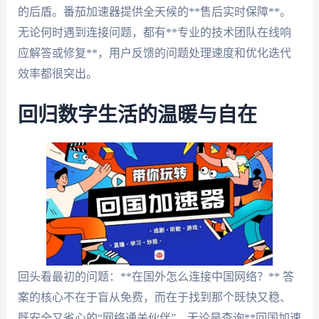
的后盾。番茄加速器提供全天候的**售后实时保障**。
无论何时遇到连接问题，都有**专业的技术团队在线响
应解答或修复**，用户反馈的问题处理速度和优化迭代
效率都很突出。
回归数字生活的温暖与自在
回头看最初的问题：**在国外怎么连接中国网络？** 答
案的核心不在于盲从免费，而在于找到那个既快又稳、
既安全又省心的“网络通关伙伴”。无论是查询**回国加速