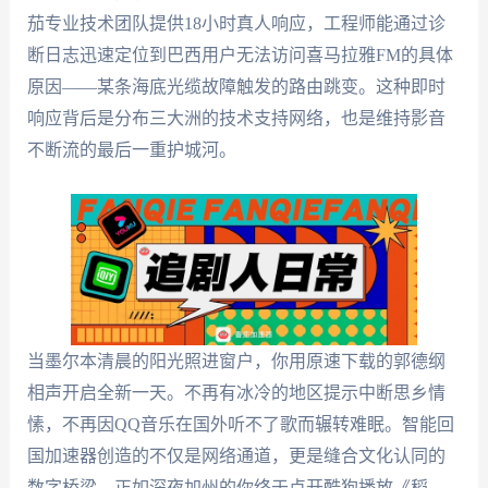
茄专业技术团队提供18小时真人响应，工程师能通过诊
断日志迅速定位到巴西用户无法访问喜马拉雅FM的具体
原因——某条海底光缆故障触发的路由跳变。这种即时
响应背后是分布三大洲的技术支持网络，也是维持影音
不断流的最后一重护城河。
当墨尔本清晨的阳光照进窗户，你用原速下载的郭德纲
相声开启全新一天。不再有冰冷的地区提示中断思乡情
愫，不再因QQ音乐在国外听不了歌而辗转难眠。智能回
国加速器创造的不仅是网络通道，更是缝合文化认同的
数字桥梁。正如深夜加州的你终于点开酷狗播放《稻