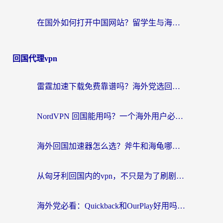
在国外如何打开中国网站？留学生与海外华人的无缝访问指南
回国代理vpn
雷霆加速下载免费靠谱吗？海外党选回国加速器的避坑指南（附热门工具对比）
NordVPN 回国能用吗？一个海外用户必须面对的真实困境
海外回国加速器怎么选？斧牛和海龟哪个好？一篇帮你避开坑的实用指南
从匈牙利回国内的vpn，不只是为了刷剧那么简单
海外党必看：Quickback和OurPlay好用吗？3分钟选对回国加速器，无缝刷剧玩游戏