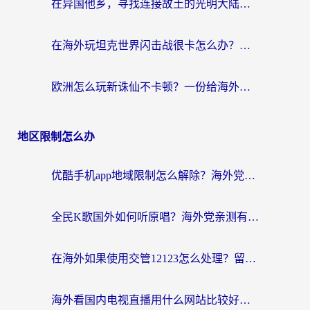
在异国他乡，寻找连接故土的光明大陆免费加速器
在海外玩坦克世界闪击战很卡怎么办？老玩家亲测有效的加速器选择指南
欧洲怎么玩新诛仙不卡顿？一份给海外游子的国服游戏畅玩指南
地区限制怎么办
优酷手机app地域限制怎么解除？海外党亲测有效的追剧方案
全民K歌国外如何听原唱？海外党亲测有效的回国加速器选择指南
在海外如果使用交管12123怎么处理？留学生亲测有效的回国加速方案
海外看国内电视直播用什么网站比较好？一篇解决你所有追剧难题的实用指南