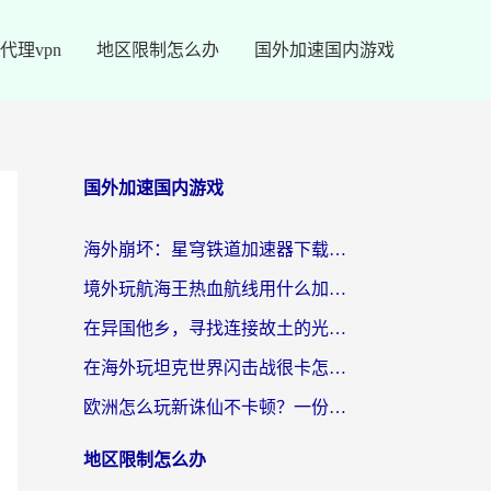
代理vpn
地区限制怎么办
国外加速国内游戏
国外加速国内游戏
海外崩坏：星穹铁道加速器下载安装：一份给游子的终极网络指南
境外玩航海王热血航线用什么加速器？2026海外玩家实测最优方案（附欧洲问道堡垒前线加速技巧）
在异国他乡，寻找连接故土的光明大陆免费加速器
在海外玩坦克世界闪击战很卡怎么办？老玩家亲测有效的加速器选择指南
欧洲怎么玩新诛仙不卡顿？一份给海外游子的国服游戏畅玩指南
地区限制怎么办