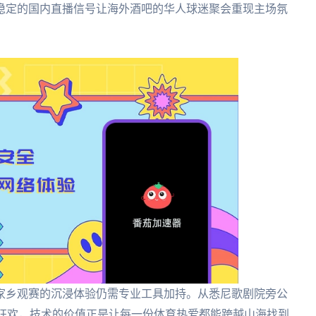
稳定的国内直播信号让海外酒吧的华人球迷聚会重现主场氛
家乡观赛的沉浸体验仍需专业工具加持。从悉尼歌剧院旁公
杯狂欢，技术的价值正是让每一份体育热爱都能跨越山海找到