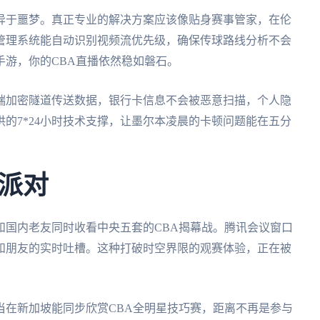
异于噩梦。真正专业的解决方案应该像贴身赛事管家，在伦
管理系统能自动识别视频流优先级，确保传球路线分析不会
手游，你的CBA直播依然稳如磐石。
端加密隧道传送数据，银行卡信息不会被恶意扫描，个人隐
的7*24小时技术支撑，让墨尔本凌晨的卡顿问题能在五分
派对
和国内老友同时收看中央五套的CBA揭幕战。腾讯会议窗口
和朋友的实时吐槽。这种打破时空界限的观赛体验，正在被
。
当在新加坡能同步欣赏CBA全明星技巧赛，距离不再是参与