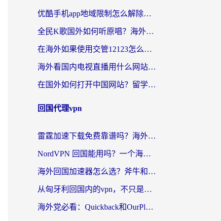
优酷手机app地域限制怎么解除？海外党亲测有效的追剧方案
全民K歌国外如何听原唱？海外党亲测有效的回国加速器选择指南
在海外如果使用交管12123怎么处理？留学生亲测有效的回国加速方案
海外看国内电视直播用什么网站比较好？一篇解决你所有追剧难题的实用指南
在国外如何打开中国网站？留学生与海外华人的无缝访问指南
回国代理vpn
雷霆加速下载免费靠谱吗？海外党选回国加速器的避坑指南（附热门工具对比）
NordVPN 回国能用吗？一个海外用户必须面对的真实困境
海外回国加速器怎么选？斧牛和海龟哪个好？一篇帮你避开坑的实用指南
从匈牙利回国内的vpn，不只是为了刷剧那么简单
海外党必看：Quickback和OurPlay好用吗？3分钟选对回国加速器，无缝刷剧玩游戏