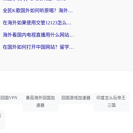
全民K歌国外如何听原唱？海外党亲测有效的回国加速器选择指南
在海外如果使用交管12123怎么处理？留学生亲测有效的回国加速方案
海外看国内电视直播用什么网站比较好？一篇解决你所有追剧难题的实用指南
在国外如何打开中国网站？留学生与海外华人的无缝访问指南
回国VPN
番茄海外回国加
回国游戏加速器
印度怎么玩帝王·
速器
三国
天