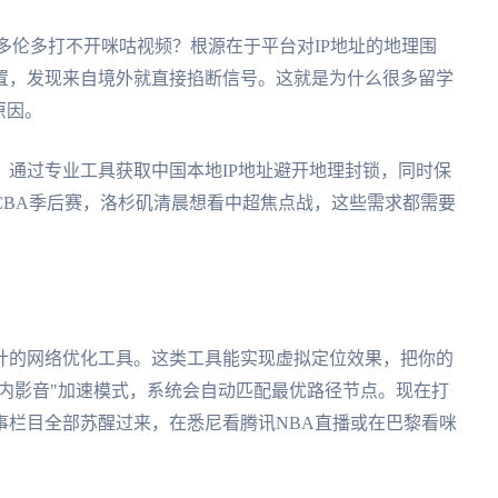
多伦多打不开咪咕视频？根源在于平台对IP地址的地理围
置，发现来自境外就直接掐断信号。这就是为什么很多留学
原因。
通过专业工具获取中国本地IP地址避开地理封锁，同时保
CBA季后赛，洛杉矶清晨想看中超焦点战，这些需求都需要
计的网络优化工具。这类工具能实现虚拟定位效果，把你的
国内影音"加速模式，系统会自动匹配最优路径节点。现在打
事栏目全部苏醒过来，在悉尼看腾讯NBA直播或在巴黎看咪