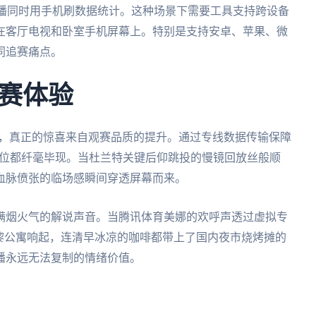
直播同时用手机刷数据统计。这种场景下需要工具支持跨设备
在客厅电视和卧室手机屏幕上。特别是支持安卓、苹果、微
同追赛痛点。
赛体验
后，真正的惊喜来自观赛品质的提升。通过专线数据传输保障
跑位都纤毫毕现。当杜兰特关键后仰跳投的慢镜回放丝般顺
血脉偾张的临场感瞬间穿透屏幕而来。
满烟火气的解说声音。当腾讯体育美娜的欢呼声透过虚拟专
黎公寓响起，连清早冰凉的咖啡都带上了国内夜市烧烤摊的
播永远无法复制的情绪价值。