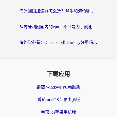
海外回国加速器怎么选？斧牛和海龟哪个好？一篇帮你避开坑的实用指南
从匈牙利回国内的vpn，不只是为了刷剧那么简单
海外党必看：Quickback和OurPlay好用吗？3分钟选对回国加速器，无缝刷剧玩游戏
下载应用
番茄 Windows PC电脑版
番茄 macOS苹果电脑版
番茄 ios苹果手机版