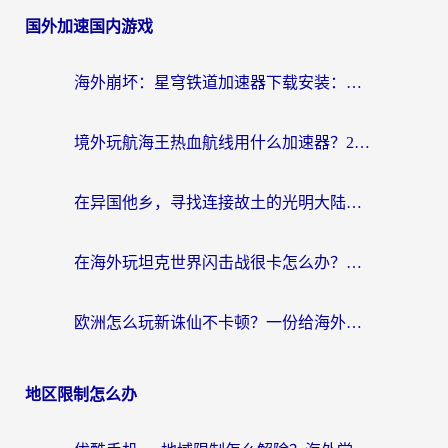
国外加速国内游戏
海外崩坏：星穹铁道加速器下载安装：一份给游子的终极网络指南
境外玩航海王热血航线用什么加速器？2026海外玩家实测最优方案（附欧洲问道堡垒前线加速技巧）
在异国他乡，寻找连接故土的光明大陆免费加速器
在海外玩坦克世界闪击战很卡怎么办？老玩家亲测有效的加速器选择指南
欧洲怎么玩新诛仙不卡顿？一份给海外游子的国服游戏畅玩指南
地区限制怎么办