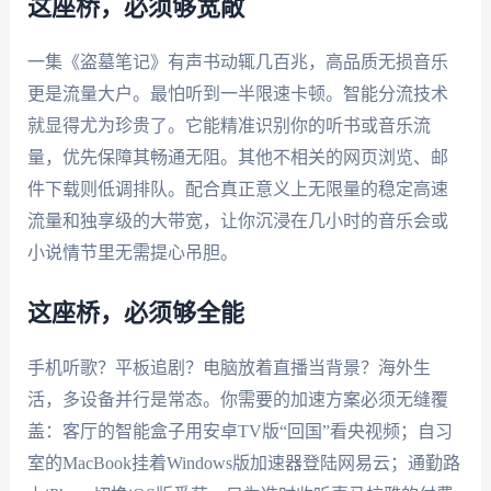
这座桥，必须够宽敞
一集《盗墓笔记》有声书动辄几百兆，高品质无损音乐
更是流量大户。最怕听到一半限速卡顿。智能分流技术
就显得尤为珍贵了。它能精准识别你的听书或音乐流
量，优先保障其畅通无阻。其他不相关的网页浏览、邮
件下载则低调排队。配合真正意义上无限量的稳定高速
流量和独享级的大带宽，让你沉浸在几小时的音乐会或
小说情节里无需提心吊胆。
这座桥，必须够全能
手机听歌？平板追剧？电脑放着直播当背景？海外生
活，多设备并行是常态。你需要的加速方案必须无缝覆
盖：客厅的智能盒子用安卓TV版“回国”看央视频；自习
室的MacBook挂着Windows版加速器登陆网易云；通勤路