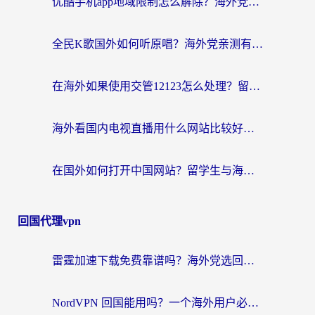
优酷手机app地域限制怎么解除？海外党亲测有效的追剧方案
全民K歌国外如何听原唱？海外党亲测有效的回国加速器选择指南
在海外如果使用交管12123怎么处理？留学生亲测有效的回国加速方案
海外看国内电视直播用什么网站比较好？一篇解决你所有追剧难题的实用指南
在国外如何打开中国网站？留学生与海外华人的无缝访问指南
回国代理vpn
雷霆加速下载免费靠谱吗？海外党选回国加速器的避坑指南（附热门工具对比）
NordVPN 回国能用吗？一个海外用户必须面对的真实困境