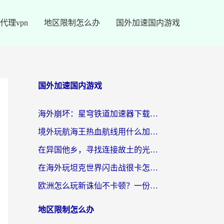
代理vpn
地区限制怎么办
国外加速国内游戏
国外加速国内游戏
海外崩坏：星穹铁道加速器下载安装：一份给游子的终极网络指南
境外玩航海王热血航线用什么加速器？2026海外玩家实测最优方案（附欧洲问道堡垒前线加速技巧）
在异国他乡，寻找连接故土的光明大陆免费加速器
在海外玩坦克世界闪击战很卡怎么办？老玩家亲测有效的加速器选择指南
欧洲怎么玩新诛仙不卡顿？一份给海外游子的国服游戏畅玩指南
地区限制怎么办