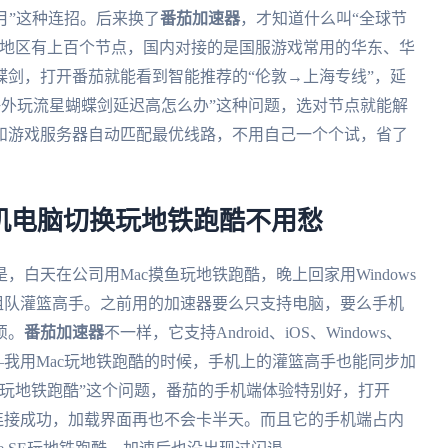
赶月”这种连招。后来换了
番茄加速器
，才知道什么叫“全球节
外地区有上百个节点，国内对接的是国服游戏常用的华东、华
剑，打开番茄就能看到智能推荐的“伦敦→上海专线”，延
“海外玩流星蝴蝶剑延迟高怎么办”这种问题，选对节点就能解
和游戏服务器自动匹配最优线路，不用自己一个个试，省了
手机电脑切换玩地铁跑酷不用愁
白天在公司用Mac摸鱼玩地铁跑酷，晚上回家用Windows
朋友组队灌篮高手。之前用的加速器要么只支持电脑，要么手机
烦。
番茄加速器
不一样，它支持Android、iOS、Windows、
—我用Mac玩地铁跑酷的时候，手机上的灌篮高手也能同步加
玩地铁跑酷”这个问题，番茄的手机端体验特别好，打开
能连接成功，加载界面再也不会卡半天。而且它的手机端占内