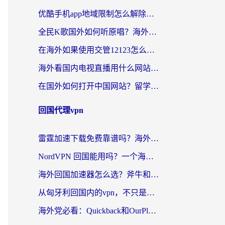
优酷手机app地域限制怎么解除？海外党亲测有效的追剧方案
全民K歌国外如何听原唱？海外党亲测有效的回国加速器选择指南
在海外如果使用交管12123怎么处理？留学生亲测有效的回国加速方案
海外看国内电视直播用什么网站比较好？一篇解决你所有追剧难题的实用指南
在国外如何打开中国网站？留学生与海外华人的无缝访问指南
回国代理vpn
雷霆加速下载免费靠谱吗？海外党选回国加速器的避坑指南（附热门工具对比）
NordVPN 回国能用吗？一个海外用户必须面对的真实困境
海外回国加速器怎么选？斧牛和海龟哪个好？一篇帮你避开坑的实用指南
从匈牙利回国内的vpn，不只是为了刷剧那么简单
海外党必看：Quickback和OurPlay好用吗？3分钟选对回国加速器，无缝刷剧玩游戏