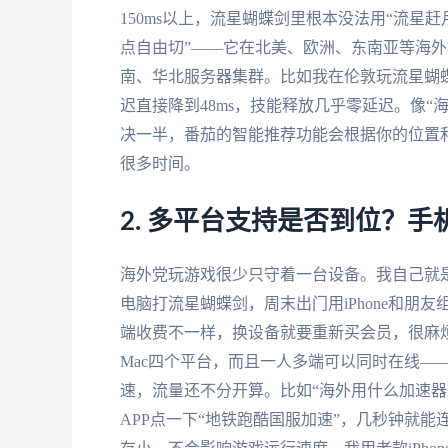
150ms以上，流星蝴蝶剑里根本没法用“流星
点自由切”——它在北美、欧洲、东南亚等海
南、华北服务器集群。比如我在伦敦玩流星蝴蝶
迟直接降到48ms，技能释放几乎零延迟。像
决一半，番茄的智能推荐功能会根据你的位置
很多时间。
2. 多平台支持是否到位？
海外党玩游戏很少只守着一台设备。我自己就是，
电脑打流星蝴蝶剑，周末出门用iPhone和
端收费不一样，换设备就要重新买会员，很麻
Mac四个平台，而且一人多端可以同时在线—
速，流量还不分开算。比如“海外用什么加速器
APP点一下“地铁跑酷国服加速”，几秒钟就