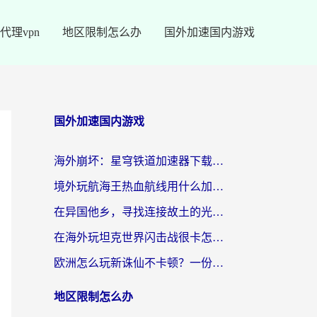
代理vpn
地区限制怎么办
国外加速国内游戏
国外加速国内游戏
海外崩坏：星穹铁道加速器下载安装：一份给游子的终极网络指南
境外玩航海王热血航线用什么加速器？2026海外玩家实测最优方案（附欧洲问道堡垒前线加速技巧）
在异国他乡，寻找连接故土的光明大陆免费加速器
在海外玩坦克世界闪击战很卡怎么办？老玩家亲测有效的加速器选择指南
欧洲怎么玩新诛仙不卡顿？一份给海外游子的国服游戏畅玩指南
地区限制怎么办