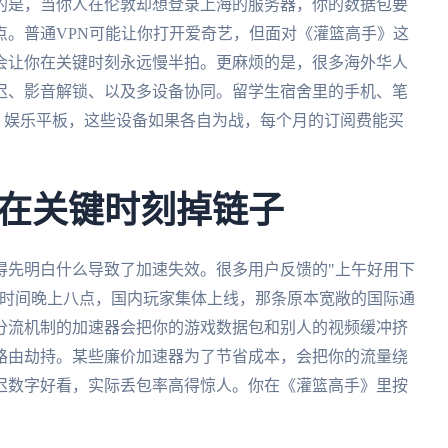
的是，当你人在伦敦却想登录上海的服务器，你的数据包要
点。普通VPN可能让你打开爱奇艺，但面对《灌篮高手》这
会让你在关键时刻永远慢半拍。更麻烦的是，很多海外华人
迟、影音解锁、以及多设备协同。留学生宿舍里的手机、笔
电脑、娱乐平板，这些设备如果各自为战，每个月的订阅费能买
在关键时刻掉链子
得先明白什么导致了加速失效。很多用户反馈的"上午好用下
京时间晚上八点，国内玩家集体上线，那条原本宽敞的国际通
分流机制的加速器会把你的游戏数据包和别人的视频缓冲挤
路由劫持。某些廉价加速器为了节省成本，会把你的流量绕
迟数字好看，实际丢包率高得惊人。你在《灌篮高手》里按