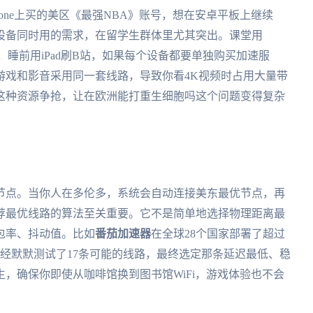
one上买的美区《最强NBA》账号，想在安卓平板上继续
设备同时用的需求，在留学生群体里尤其突出。课堂用
打游戏，睡前用iPad刷B站，如果每个设备都要单独购买加速服
游戏和影音采用同一套线路，导致你看4K视频时占用大量带
这种资源争抢，让在欧洲能打重生细胞吗这个问题变得复杂
节点。当你人在多伦多，系统会自动连接美东最优节点，再
荐最优线路的算法至关重要。它不是简单地选择物理距离最
包率、抖动值。比如
番茄加速器
在全球28个国家部署了超过
已经默默测试了17条可能的线路，最终选定那条延迟最低、稳
，确保你即使从咖啡馆换到图书馆WiFi，游戏体验也不会