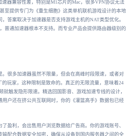
加速器兼容性差，特别是M1芯片的Mac，很多VPN协议无法
on优化，甚至提供专门为《重生细胞》这类单机联机游戏设计的本地
问，答案取决于加速器是否支持游戏主机的NAT类型优化。
端口转发，普通加速器根本不支持。而专业产品会提供路由器级别的
。
里。很多加速器虽然不限量，但会在高峰时段限速，或者对
补丁的玩家，这种限制是致命的。真正的无限流量，意味着24
视频就触发隐形限速。精选回国影音、游戏加速专线的设计，
通用户还在挤公共互联网时，你的《灌篮高手》数据包已经
为了盈利，会出售用户浏览数据给广告商。你的游戏账号、
传输配合数据安全加密，确保从设备到国内服务器之间的全