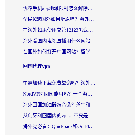
优酷手机app地域限制怎么解除？海外党亲测有效的追剧方案
全民K歌国外如何听原唱？海外党亲测有效的回国加速器选择指南
在海外如果使用交管12123怎么处理？留学生亲测有效的回国加速方案
海外看国内电视直播用什么网站比较好？一篇解决你所有追剧难题的实用指南
在国外如何打开中国网站？留学生与海外华人的无缝访问指南
回国代理vpn
雷霆加速下载免费靠谱吗？海外党选回国加速器的避坑指南（附热门工具对比）
NordVPN 回国能用吗？一个海外用户必须面对的真实困境
海外回国加速器怎么选？斧牛和海龟哪个好？一篇帮你避开坑的实用指南
从匈牙利回国内的vpn，不只是为了刷剧那么简单
海外党必看：Quickback和OurPlay好用吗？3分钟选对回国加速器，无缝刷剧玩游戏