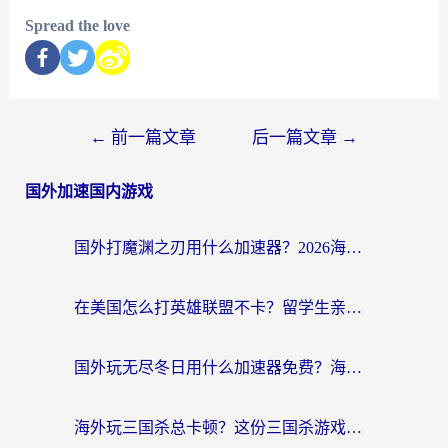
Spread the love
←
前一篇文章
后一篇文章
→
国外加速国内游戏
国外打魔渊之刃用什么加速器？2026海外玩家国服游戏加速全攻略（附闪耀暖暖&复苏的魔女避坑指南）
在美国怎么打英雄联盟不卡？留学生亲测的国服游戏加速全攻略
国外玩无尽冬日用什么加速器免费？海外党国服游戏加速避坑指南
海外玩三国杀总卡顿？这份三国杀游戏加速器指南帮你告别延迟烦恼