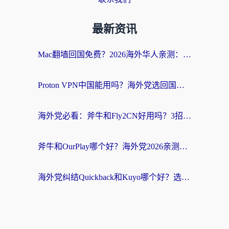
最新资讯
Mac翻墙回国免费？2026海外华人亲测：从CCTV5直播到国内APP，这样选加速器才靠谱
Proton VPN中国能用吗？海外党选回国加速器的避坑指南（附番茄加速器实测）
海外党必看：斧牛和Fly2CN好用吗？3招教你选对回国加速器（附免费试用攻略）
斧牛和OurPlay哪个好？海外党2026亲测：选对加速器，国内资源秒加载
海外党纠结Quickback和Kuyo哪个好？选对回国加速器才能无缝刷国内资源