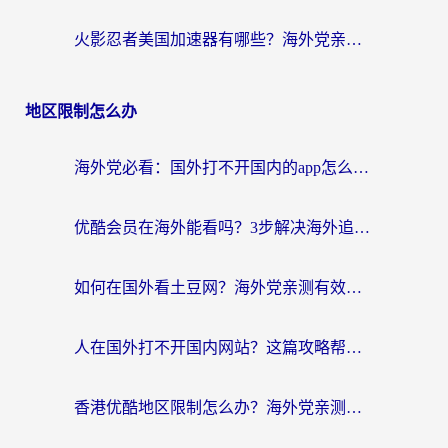
火影忍者美国加速器有哪些？海外党亲测的国服游戏加速全攻略（含菲律宾玩三国之刃守望黎明技巧）
地区限制怎么办
海外党必看：国外打不开国内的app怎么办？3步解决你的乡愁
优酷会员在海外能看吗？3步解决海外追剧难题，附实测好用加速器推荐
如何在国外看土豆网？海外党亲测有效的追剧加速器选择指南
人在国外打不开国内网站？这篇攻略帮你无缝解锁国内资源（附交管12123使用技巧）
香港优酷地区限制怎么办？海外党亲测有效的追剧解决方案