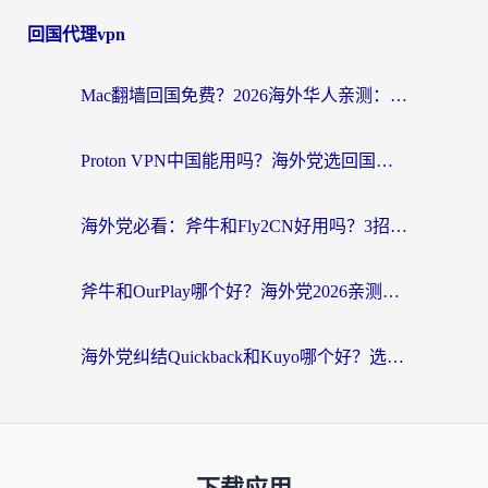
回国代理vpn
Mac翻墙回国免费？2026海外华人亲测：从CCTV5直播到国内APP，这样选加速器才靠谱
Proton VPN中国能用吗？海外党选回国加速器的避坑指南（附番茄加速器实测）
海外党必看：斧牛和Fly2CN好用吗？3招教你选对回国加速器（附免费试用攻略）
斧牛和OurPlay哪个好？海外党2026亲测：选对加速器，国内资源秒加载
海外党纠结Quickback和Kuyo哪个好？选对回国加速器才能无缝刷国内资源