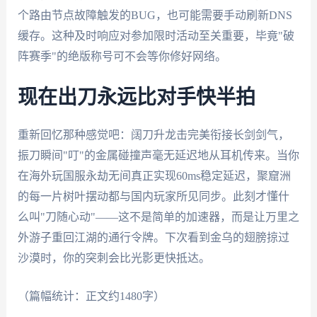
个路由节点故障触发的BUG，也可能需要手动刷新DNS
缓存。这种及时响应对参加限时活动至关重要，毕竟"破
阵赛季"的绝版称号可不会等你修好网络。
现在出刀永远比对手快半拍
重新回忆那种感觉吧：阔刀升龙击完美衔接长剑剑气，
振刀瞬间"叮"的金属碰撞声毫无延迟地从耳机传来。当你
在海外玩国服永劫无间真正实现60ms稳定延迟，聚窟洲
的每一片树叶摆动都与国内玩家所见同步。此刻才懂什
么叫"刀随心动"——这不是简单的加速器，而是让万里之
外游子重回江湖的通行令牌。下次看到金乌的翅膀掠过
沙漠时，你的突刺会比光影更快抵达。
（篇幅统计：正文约1480字）