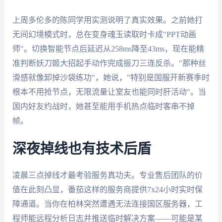
上周多伦多的陈同学用实测说明了真实效果。之前她打
无间幻境模式时，总在变身魂玉读取时卡成"PPT动画
师"。切换智能节点后延迟从258ms降至43ms，现在能精
准判断妖刀姬大招起手动作完成振刀三连反杀。"那种丝
滑感就像卸掉沙袋练功"，她说，"特别是国服开新赛季时
根本不用抢节点，无限流量让室友也能同时肝活动"。当
国内好友约战时，她甚至能用手机热点临时客串不掉
帧。
深夜掉线也有技术后盾
凌晨三点掉线才最考验服务真功夫。专业售后团队的价
值在此刻凸显，番茄这样的服务商提供7x24小时实时保
障通道。当你在柏林突然遭遇无法连接国区服务器，工
程师能远程分析日志并推送临时解决方案——可能是某