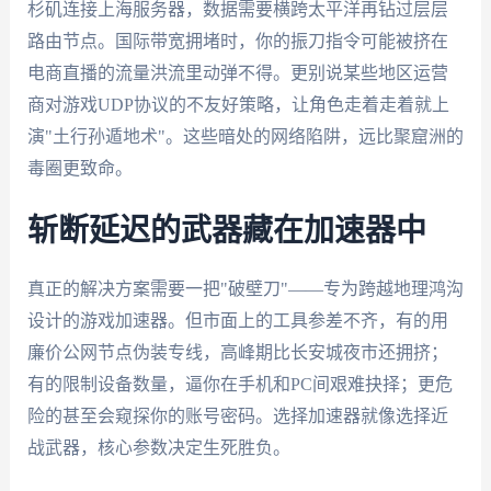
杉矶连接上海服务器，数据需要横跨太平洋再钻过层层
路由节点。国际带宽拥堵时，你的振刀指令可能被挤在
电商直播的流量洪流里动弹不得。更别说某些地区运营
商对游戏UDP协议的不友好策略，让角色走着走着就上
演"土行孙遁地术"。这些暗处的网络陷阱，远比聚窟洲的
毒圈更致命。
斩断延迟的武器藏在加速器中
真正的解决方案需要一把"破壁刀"——专为跨越地理鸿沟
设计的游戏加速器。但市面上的工具参差不齐，有的用
廉价公网节点伪装专线，高峰期比长安城夜市还拥挤；
有的限制设备数量，逼你在手机和PC间艰难抉择；更危
险的甚至会窥探你的账号密码。选择加速器就像选择近
战武器，核心参数决定生死胜负。