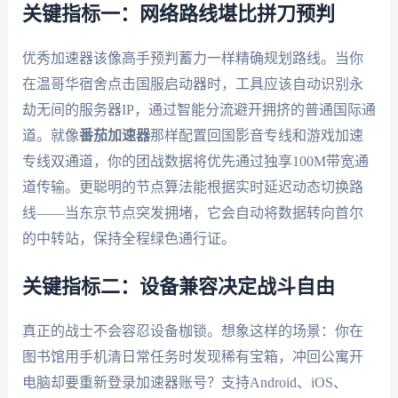
关键指标一：网络路线堪比拼刀预判
优秀加速器该像高手预判蓄力一样精确规划路线。当你
在温哥华宿舍点击国服启动器时，工具应该自动识别永
劫无间的服务器IP，通过智能分流避开拥挤的普通国际通
道。就像
番茄加速器
那样配置回国影音专线和游戏加速
专线双通道，你的团战数据将优先通过独享100M带宽通
道传输。更聪明的节点算法能根据实时延迟动态切换路
线——当东京节点突发拥堵，它会自动将数据转向首尔
的中转站，保持全程绿色通行证。
关键指标二：设备兼容决定战斗自由
真正的战士不会容忍设备枷锁。想象这样的场景：你在
图书馆用手机清日常任务时发现稀有宝箱，冲回公寓开
电脑却要重新登录加速器账号？支持Android、iOS、