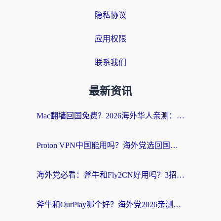
隐私协议
应用权限
联系我们
最新资讯
Mac翻墙回国免费？2026海外华人亲测：从CCTV5直播到国内APP，这样选加速器才靠谱
Proton VPN中国能用吗？海外党选回国加速器的避坑指南（附番茄加速器实测）
海外党必看：斧牛和Fly2CN好用吗？3招教你选对回国加速器（附免费试用攻略）
斧牛和OurPlay哪个好？海外党2026亲测：选对加速器，国内资源秒加载