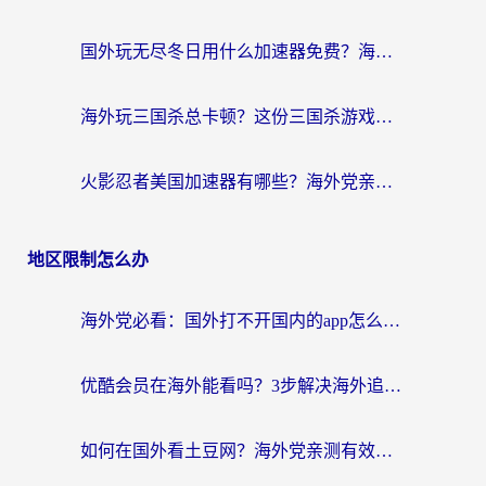
国外玩无尽冬日用什么加速器免费？海外党国服游戏加速避坑指南
海外玩三国杀总卡顿？这份三国杀游戏加速器指南帮你告别延迟烦恼
火影忍者美国加速器有哪些？海外党亲测的国服游戏加速全攻略（含菲律宾玩三国之刃守望黎明技巧）
地区限制怎么办
海外党必看：国外打不开国内的app怎么办？3步解决你的乡愁
优酷会员在海外能看吗？3步解决海外追剧难题，附实测好用加速器推荐
如何在国外看土豆网？海外党亲测有效的追剧加速器选择指南