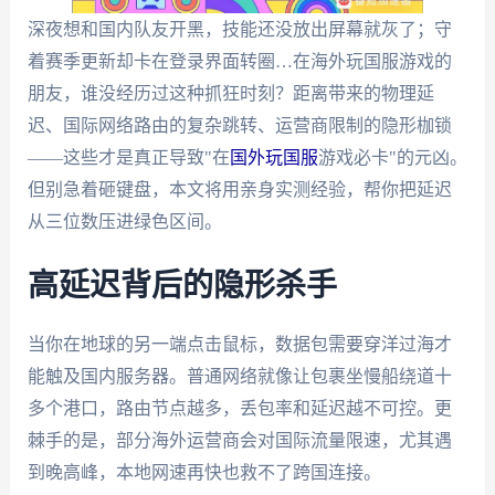
深夜想和国内队友开黑，技能还没放出屏幕就灰了；守
着赛季更新却卡在登录界面转圈…在海外玩国服游戏的
朋友，谁没经历过这种抓狂时刻？距离带来的物理延
迟、国际网络路由的复杂跳转、运营商限制的隐形枷锁
——这些才是真正导致"在
国外玩国服
游戏必卡"的元凶。
但别急着砸键盘，本文将用亲身实测经验，帮你把延迟
从三位数压进绿色区间。
高延迟背后的隐形杀手
当你在地球的另一端点击鼠标，数据包需要穿洋过海才
能触及国内服务器。普通网络就像让包裹坐慢船绕道十
多个港口，路由节点越多，丢包率和延迟越不可控。更
棘手的是，部分海外运营商会对国际流量限速，尤其遇
到晚高峰，本地网速再快也救不了跨国连接。