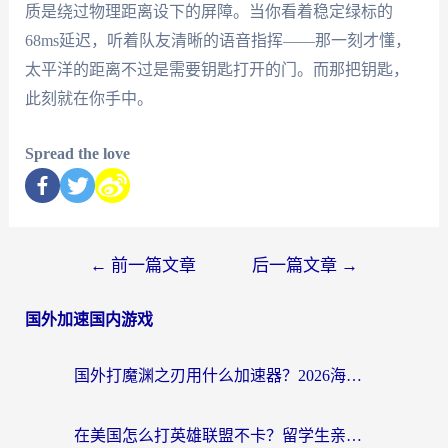
质是绕过物理距离设下的屏障。当你看着稳定绿标的
68ms延迟，听着队友清晰的语音指挥——那一刻才懂，
太平洋的距离不过是需要钥匙打开的门。而那把钥匙，
此刻就在你手中。
Spread the love
←
前一篇文章
后一篇文章
→
国外加速国内游戏
国外打魔渊之刃用什么加速器？2026海外玩家国服游戏加速全攻略（附闪耀暖暖&复苏的魔女避坑指南）
在美国怎么打英雄联盟不卡？留学生亲测的国服游戏加速全攻略