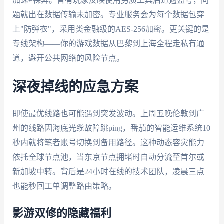
加速≠裸奔。曾有玩家反映使用劣质工具后遭遇盗号，问
题就出在数据传输未加密。专业服务会为每个数据包穿
上"防弹衣"，采用类金融级的AES-256加密。更关键的是
专线架构——你的游戏数据从巴黎到上海全程走私有通
道，避开公共网络的风险节点。
深夜掉线的应急方案
即使最优线路也可能遇到突发波动。上周五晚伦敦到广
州的线路因海底光缆故障跳ping，番茄的智能运维系统10
秒内就将笔者账号切换到备用路径。这种动态容灾能力
依托全球节点池，当东京节点拥堵时自动分流至首尔或
新加坡中转。背后是24小时在线的技术团队，凌晨三点
也能秒回工单调整路由策略。
影游双修的隐藏福利