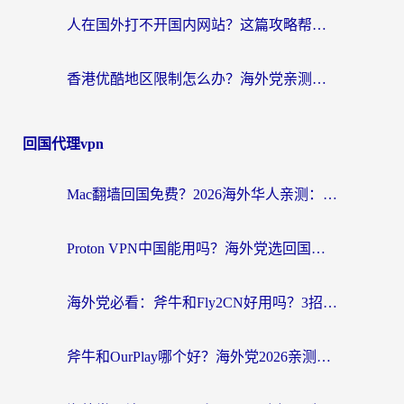
人在国外打不开国内网站？这篇攻略帮你无缝解锁国内资源（附交管12123使用技巧）
香港优酷地区限制怎么办？海外党亲测有效的追剧解决方案
回国代理vpn
Mac翻墙回国免费？2026海外华人亲测：从CCTV5直播到国内APP，这样选加速器才靠谱
Proton VPN中国能用吗？海外党选回国加速器的避坑指南（附番茄加速器实测）
海外党必看：斧牛和Fly2CN好用吗？3招教你选对回国加速器（附免费试用攻略）
斧牛和OurPlay哪个好？海外党2026亲测：选对加速器，国内资源秒加载