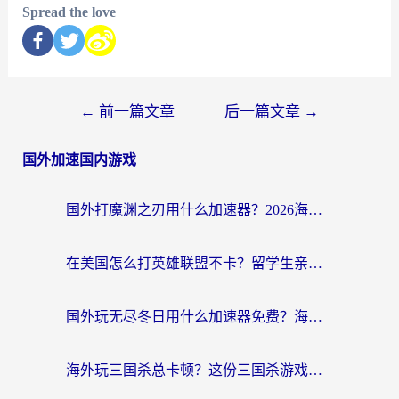
Spread the love
←
前一篇文章
后一篇文章
→
国外加速国内游戏
国外打魔渊之刃用什么加速器？2026海外玩家国服游戏加速全攻略（附闪耀暖暖&复苏的魔女避坑指南）
在美国怎么打英雄联盟不卡？留学生亲测的国服游戏加速全攻略
国外玩无尽冬日用什么加速器免费？海外党国服游戏加速避坑指南
海外玩三国杀总卡顿？这份三国杀游戏加速器指南帮你告别延迟烦恼