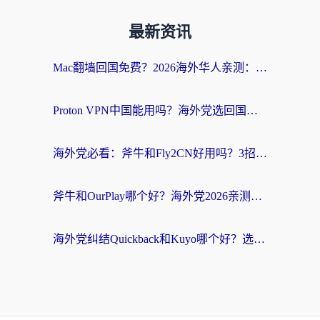
最新资讯
Mac翻墙回国免费？2026海外华人亲测：从CCTV5直播到国内APP，这样选加速器才靠谱
Proton VPN中国能用吗？海外党选回国加速器的避坑指南（附番茄加速器实测）
海外党必看：斧牛和Fly2CN好用吗？3招教你选对回国加速器（附免费试用攻略）
斧牛和OurPlay哪个好？海外党2026亲测：选对加速器，国内资源秒加载
海外党纠结Quickback和Kuyo哪个好？选对回国加速器才能无缝刷国内资源