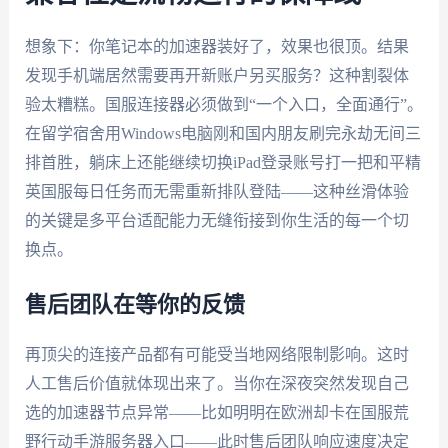
想象下：你笔记本的加速器装好了，效果也很顶。结果
发现手机端居然需要再开新账户另买服务？这种割裂体
验太糟糕。国服连接器必须做到“一个入口，全面通行”。
在留学宿舍用Windows电脑刚和国内朋友刷完永劫无间三
排首胜，躺床上还能继续切换iPad登录账号打一把和平精
英国服每日任务而无需重新排队登陆——这种丝滑体验
的关键是多平台适配能力无缝衔接到你生活的每一个切
换点。
售后团队在等你的反馈
再顶尖的连接产品都有可能受当地网络限制影响。这时
人工售后价值就体现出来了。当你在深夜突然发现自己
选的加速器节点异常——比如明明在欧洲却卡在国服荒
野行动手游服务器入口——此时售后团队响应速度决定