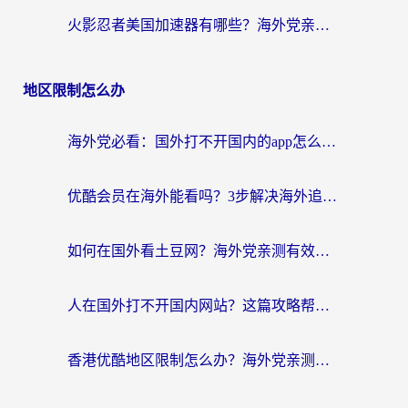
火影忍者美国加速器有哪些？海外党亲测的国服游戏加速全攻略（含菲律宾玩三国之刃守望黎明技巧）
地区限制怎么办
海外党必看：国外打不开国内的app怎么办？3步解决你的乡愁
优酷会员在海外能看吗？3步解决海外追剧难题，附实测好用加速器推荐
如何在国外看土豆网？海外党亲测有效的追剧加速器选择指南
人在国外打不开国内网站？这篇攻略帮你无缝解锁国内资源（附交管12123使用技巧）
香港优酷地区限制怎么办？海外党亲测有效的追剧解决方案