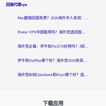
回国代理vpn
Mac翻墙回国免费？2026海外华人亲测：从CCTV5直播到国内APP，这样选加速器才靠谱
Proton VPN中国能用吗？海外党选回国加速器的避坑指南（附番茄加速器实测）
海外党必看：斧牛和Fly2CN好用吗？3招教你选对回国加速器（附免费试用攻略）
斧牛和OurPlay哪个好？海外党2026亲测：选对加速器，国内资源秒加载
海外党纠结Quickback和Kuyo哪个好？选对回国加速器才能无缝刷国内资源
下载应用