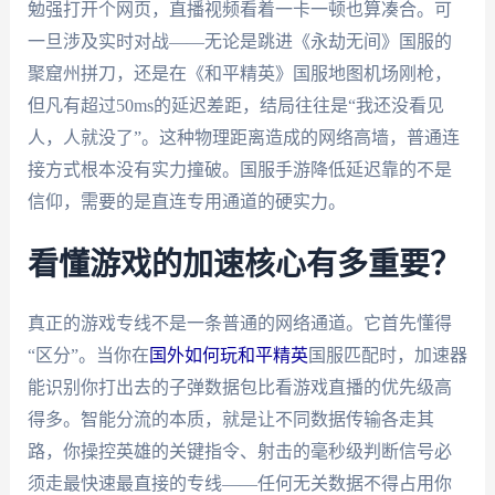
勉强打开个网页，直播视频看着一卡一顿也算凑合。可
一旦涉及实时对战——无论是跳进《永劫无间》国服的
聚窟州拼刀，还是在《和平精英》国服地图机场刚枪，
但凡有超过50ms的延迟差距，结局往往是“我还没看见
人，人就没了”。这种物理距离造成的网络高墙，普通连
接方式根本没有实力撞破。国服手游降低延迟靠的不是
信仰，需要的是直连专用通道的硬实力。
看懂游戏的加速核心有多重要？
真正的游戏专线不是一条普通的网络通道。它首先懂得
“区分”。当你在
国外如何玩和平精英
国服匹配时，加速器
能识别你打出去的子弹数据包比看游戏直播的优先级高
得多。智能分流的本质，就是让不同数据传输各走其
路，你操控英雄的关键指令、射击的毫秒级判断信号必
须走最快速最直接的专线——任何无关数据不得占用你