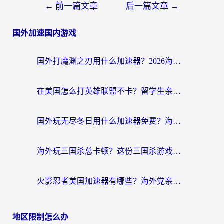
←
前一篇文章
后一篇文章
→
国外加速国内游戏
国外打魔渊之刃用什么加速器？2026海外玩家国服游戏加速全攻略（附闪耀暖暖&复苏的魔女避坑指南）
在美国怎么打英雄联盟不卡？留学生亲测的国服游戏加速全攻略
国外玩无尽冬日用什么加速器免费？海外党国服游戏加速避坑指南
海外玩三国杀总卡顿？这份三国杀游戏加速器指南帮你告别延迟烦恼
火影忍者美国加速器有哪些？海外党亲测的国服游戏加速全攻略（含菲律宾玩三国之刃守望黎明技巧）
地区限制怎么办