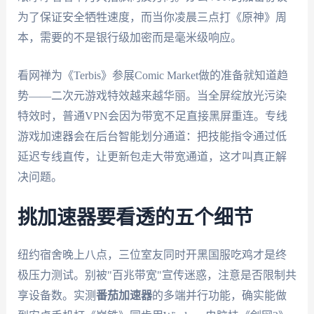
为了保证安全牺牲速度，而当你凌晨三点打《原神》周
本，需要的不是银行级加密而是毫米级响应。
看网禅为《Terbis》参展Comic Market做的准备就知道趋
势——二次元游戏特效越来越华丽。当全屏绽放光污染
特效时，普通VPN会因为带宽不足直接黑屏重连。专线
游戏加速器会在后台智能划分通道：把技能指令通过低
延迟专线直传，让更新包走大带宽通道，这才叫真正解
决问题。
挑加速器要看透的五个细节
纽约宿舍晚上八点，三位室友同时开黑国服吃鸡才是终
极压力测试。别被"百兆带宽"宣传迷惑，注意是否限制共
享设备数。实测
番茄加速器
的多端并行功能，确实能做