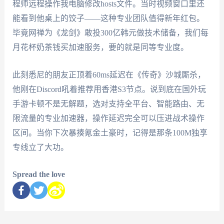
程师远程操作我电脑修改hosts文件。当时视频窗口里还
能看到他桌上的饺子——这种专业团队值得新年红包。
毕竟网禅为《龙剑》敢投300亿韩元做技术储备，我们每
月花杯奶茶钱买加速服务，要的就是同等专业度。
此刻悉尼的朋友正顶着60ms延迟在《传奇》沙城厮杀，
他刚在Discord吼着推荐用香港S3节点。说到底在国外玩
手游卡顿不是无解题，选对支持全平台、智能路由、无
限流量的专业加速器，操作延迟完全可以压进战术操作
区间。当你下次暴揍氪金土豪时，记得是那条100M独享
专线立了大功。
Spread the love