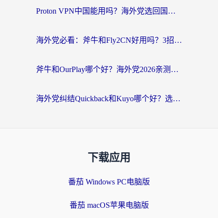
Proton VPN中国能用吗？海外党选回国加速器的避坑指南（附番茄加速器实测）
海外党必看：斧牛和Fly2CN好用吗？3招教你选对回国加速器（附免费试用攻略）
斧牛和OurPlay哪个好？海外党2026亲测：选对加速器，国内资源秒加载
海外党纠结Quickback和Kuyo哪个好？选对回国加速器才能无缝刷国内资源
下载应用
番茄 Windows PC电脑版
番茄 macOS苹果电脑版