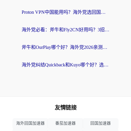
Proton VPN中国能用吗？海外党选回国加速器的避坑指南（附番茄加速器实测）
海外党必看：斧牛和Fly2CN好用吗？3招教你选对回国加速器（附免费试用攻略）
斧牛和OurPlay哪个好？海外党2026亲测：选对加速器，国内资源秒加载
海外党纠结Quickback和Kuyo哪个好？选对回国加速器才能无缝刷国内资源
友情链接
海外回国加速器
番茄加速器
回国加速器