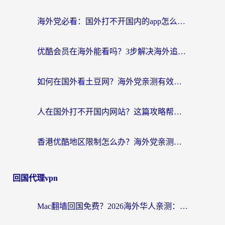
海外党必看：国外打不开国内的app怎么办？3步解决你的乡愁
优酷会员在海外能看吗？3步解决海外追剧难题，附实测好用加速器推荐
如何在国外看土豆网？海外党亲测有效的追剧加速器选择指南
人在国外打不开国内网站？这篇攻略帮你无缝解锁国内资源（附交管12123使用技巧）
香港优酷地区限制怎么办？海外党亲测有效的追剧解决方案
回国代理vpn
Mac翻墙回国免费？2026海外华人亲测：从CCTV5直播到国内APP，这样选加速器才靠谱