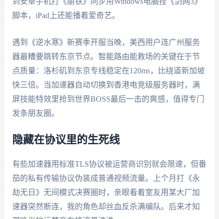
到安卓手机打《崩铁》同步用Windows电脑挂《剑网3》
脚本，iPad上还能播着爱奇艺。
遇到《逆水寒》新赛季开服当晚，美西用户连广州服务
器最糟要跳转东京节点。智能路由能救场的关键在于节
点质量：洛杉矶到东京专线稳定在120ms，比绕道新加坡
快三倍。当加速器自动切换到香港电竞级服务器时，满
屏技能特效里抢到世界BOSS最后一击的爽感，值得专门
发条朋友圈。
隐藏在协议里的生死线
有些加速器用标准TLS协议被运营商识别就会限速，但番
茄的私有传输协议伪装成普通视频流量。上个月打《永
劫无日》无间模式决赛圈时，亲眼看着室友用某大厂加
速器突然断连，我的角色却丝血反杀满编队。后来才知