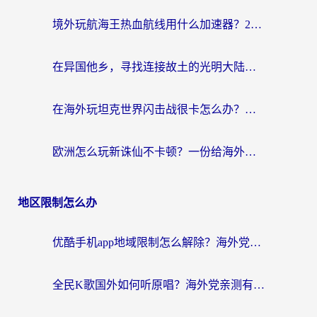
境外玩航海王热血航线用什么加速器？2026海外玩家实测最优方案（附欧洲问道堡垒前线加速技巧）
在异国他乡，寻找连接故土的光明大陆免费加速器
在海外玩坦克世界闪击战很卡怎么办？老玩家亲测有效的加速器选择指南
欧洲怎么玩新诛仙不卡顿？一份给海外游子的国服游戏畅玩指南
地区限制怎么办
优酷手机app地域限制怎么解除？海外党亲测有效的追剧方案
全民K歌国外如何听原唱？海外党亲测有效的回国加速器选择指南