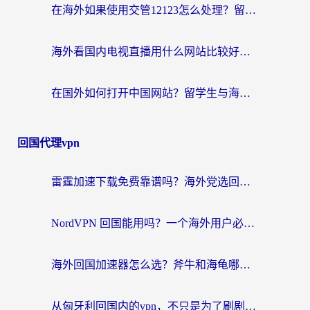
在海外如果使用交管12123怎么处理？留学生亲测有效的回国加速方案
海外看国内电视直播用什么网站比较好？一篇解决你所有追剧难题的实用指南
在国外如何打开中国网站？留学生与海外华人的无缝访问指南
回国代理vpn
雷霆加速下载免费靠谱吗？海外党选回国加速器的避坑指南（附热门工具对比）
NordVPN 回国能用吗？一个海外用户必须面对的真实困境
海外回国加速器怎么选？斧牛和海龟哪个好？一篇帮你避开坑的实用指南
从匈牙利回国内的vpn，不只是为了刷剧那么简单