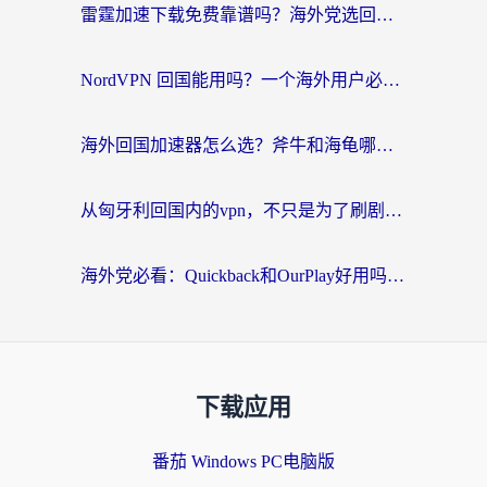
雷霆加速下载免费靠谱吗？海外党选回国加速器的避坑指南（附热门工具对比）
NordVPN 回国能用吗？一个海外用户必须面对的真实困境
海外回国加速器怎么选？斧牛和海龟哪个好？一篇帮你避开坑的实用指南
从匈牙利回国内的vpn，不只是为了刷剧那么简单
海外党必看：Quickback和OurPlay好用吗？3分钟选对回国加速器，无缝刷剧玩游戏
下载应用
番茄 Windows PC电脑版