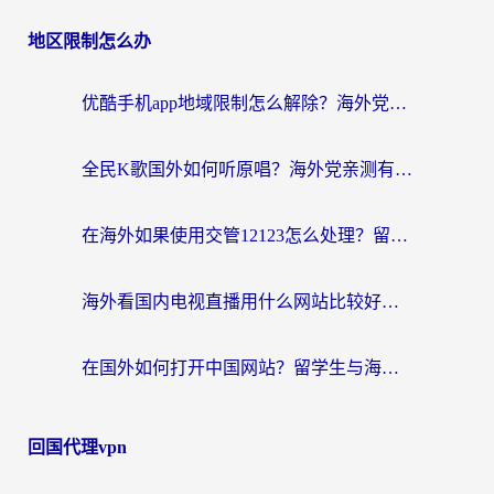
地区限制怎么办
优酷手机app地域限制怎么解除？海外党亲测有效的追剧方案
全民K歌国外如何听原唱？海外党亲测有效的回国加速器选择指南
在海外如果使用交管12123怎么处理？留学生亲测有效的回国加速方案
海外看国内电视直播用什么网站比较好？一篇解决你所有追剧难题的实用指南
在国外如何打开中国网站？留学生与海外华人的无缝访问指南
回国代理vpn