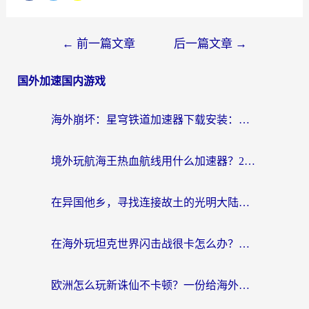
←
前一篇文章
后一篇文章
→
国外加速国内游戏
海外崩坏：星穹铁道加速器下载安装：一份给游子的终极网络指南
境外玩航海王热血航线用什么加速器？2026海外玩家实测最优方案（附欧洲问道堡垒前线加速技巧）
在异国他乡，寻找连接故土的光明大陆免费加速器
在海外玩坦克世界闪击战很卡怎么办？老玩家亲测有效的加速器选择指南
欧洲怎么玩新诛仙不卡顿？一份给海外游子的国服游戏畅玩指南