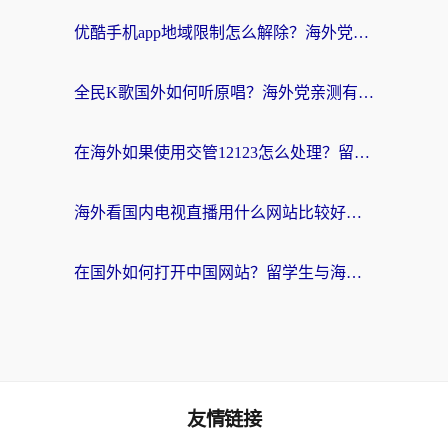
优酷手机app地域限制怎么解除？海外党亲测有效的追剧方案
全民K歌国外如何听原唱？海外党亲测有效的回国加速器选择指南
在海外如果使用交管12123怎么处理？留学生亲测有效的回国加速方案
海外看国内电视直播用什么网站比较好？一篇解决你所有追剧难题的实用指南
在国外如何打开中国网站？留学生与海外华人的无缝访问指南
友情链接