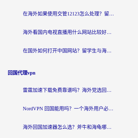
在海外如果使用交管12123怎么处理？留学生亲测有效的回国加速方案
海外看国内电视直播用什么网站比较好？一篇解决你所有追剧难题的实用指南
在国外如何打开中国网站？留学生与海外华人的无缝访问指南
回国代理vpn
雷霆加速下载免费靠谱吗？海外党选回国加速器的避坑指南（附热门工具对比）
NordVPN 回国能用吗？一个海外用户必须面对的真实困境
海外回国加速器怎么选？斧牛和海龟哪个好？一篇帮你避开坑的实用指南