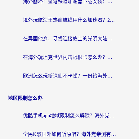
海外崩坏：星穹铁道加速器下载安装：一份给游子的终极网络指南
境外玩航海王热血航线用什么加速器？2026海外玩家实测最优方案（附欧洲问道堡垒前线加速技巧）
在异国他乡，寻找连接故土的光明大陆免费加速器
在海外玩坦克世界闪击战很卡怎么办？老玩家亲测有效的加速器选择指南
欧洲怎么玩新诛仙不卡顿？一份给海外游子的国服游戏畅玩指南
地区限制怎么办
优酷手机app地域限制怎么解除？海外党亲测有效的追剧方案
全民K歌国外如何听原唱？海外党亲测有效的回国加速器选择指南