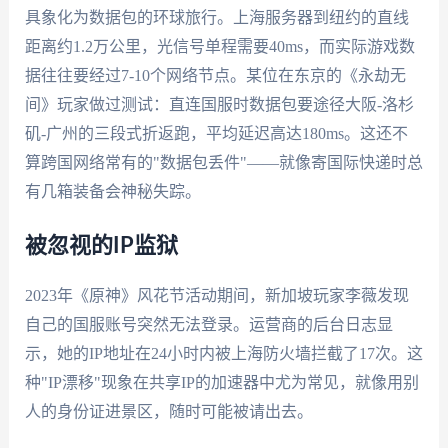
具象化为数据包的环球旅行。上海服务器到纽约的直线
距离约1.2万公里，光信号单程需要40ms，而实际游戏数
据往往要经过7-10个网络节点。某位在东京的《永劫无
间》玩家做过测试：直连国服时数据包要途径大阪-洛杉
矶-广州的三段式折返跑，平均延迟高达180ms。这还不
算跨国网络常有的"数据包丢件"——就像寄国际快递时总
有几箱装备会神秘失踪。
被忽视的IP监狱
2023年《原神》风花节活动期间，新加坡玩家李薇发现
自己的国服账号突然无法登录。运营商的后台日志显
示，她的IP地址在24小时内被上海防火墙拦截了17次。这
种"IP漂移"现象在共享IP的加速器中尤为常见，就像用别
人的身份证进景区，随时可能被请出去。