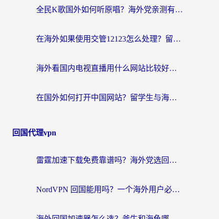
全民K歌国外如何听原唱？海外党亲测有效的回国加速器选择指南
在海外如果使用交管12123怎么处理？留学生亲测有效的回国加速方案
海外看国内电视直播用什么网站比较好？一篇解决你所有追剧难题的实用指南
在国外如何打开中国网站？留学生与海外华人的无缝访问指南
回国代理vpn
雷霆加速下载免费靠谱吗？海外党选回国加速器的避坑指南（附热门工具对比）
NordVPN 回国能用吗？一个海外用户必须面对的真实困境
海外回国加速器怎么选？斧牛和海龟哪个好？一篇帮你避开坑的实用指南