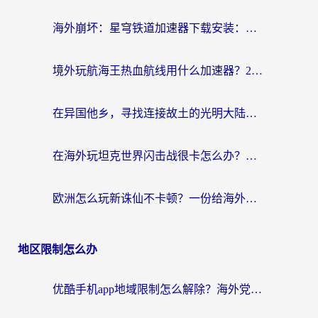
海外崩坏：星穹铁道加速器下载安装：一份给游子的终极网络指南
境外玩航海王热血航线用什么加速器？2026海外玩家实测最优方案（附欧洲问道堡垒前线加速技巧）
在异国他乡，寻找连接故土的光明大陆免费加速器
在海外玩坦克世界闪击战很卡怎么办？老玩家亲测有效的加速器选择指南
欧洲怎么玩新诛仙不卡顿？一份给海外游子的国服游戏畅玩指南
地区限制怎么办
优酷手机app地域限制怎么解除？海外党亲测有效的追剧方案