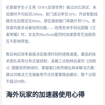
伦敦留学生小王用《FIFA足球世界》做过对比测试：未
加速时平均延迟248ms，射门成功率仅34%；开启智能线
路优化后稳定在89ms，禁区搓射破门率飙升到71%。更
惊喜的是多设备协同功能——他用安卓手机玩国服《王
者荣耀》时，女友的MacBook能同时加速爱奇艺追剧而
互不影响带宽。
售后响应效率直接决定崩溃时刻的拯救速度。番茄的技
术团队采用分布式值班制，凌晨三点柏林玩家的《剑网
3》国服突然掉线时，客服窗口依然弹出具体解决方案：
建议切换法兰克福备用节点并重置路由缓存，整个过程
不超过90秒。
海外玩家的加速器使用心得