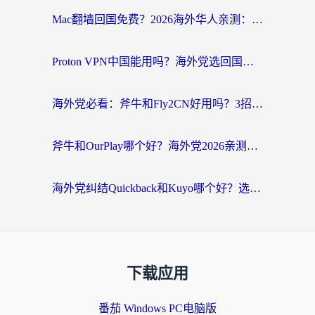
Mac翻墙回国免费？2026海外华人亲测：从CCTV5直播到国内APP，这样选加速器才靠谱
Proton VPN中国能用吗？海外党选回国加速器的避坑指南（附番茄加速器实测）
海外党必看：斧牛和Fly2CN好用吗？3招教你选对回国加速器（附免费试用攻略）
斧牛和OurPlay哪个好？海外党2026亲测：选对加速器，国内资源秒加载
海外党纠结Quickback和Kuyo哪个好？选对回国加速器才能无缝刷国内资源
下载应用
番茄 Windows PC电脑版