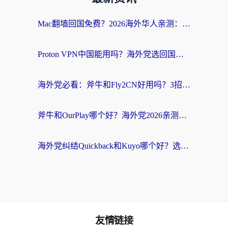
Mac翻墙回国免费？2026海外华人亲测：从CCTV5直播到国内APP，这样选加速器才靠谱
Proton VPN中国能用吗？海外党选回国加速器的避坑指南（附番茄加速器实测）
海外党必看：斧牛和Fly2CN好用吗？3招教你选对回国加速器（附免费试用攻略）
斧牛和OurPlay哪个好？海外党2026亲测：选对加速器，国内资源秒加载
海外党纠结Quickback和Kuyo哪个好？选对回国加速器才能无缝刷国内资源
友情链接