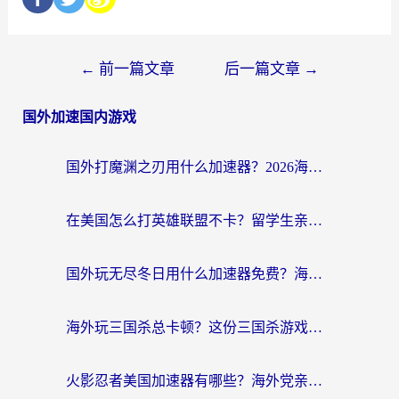
←
前一篇文章
后一篇文章
→
国外加速国内游戏
国外打魔渊之刃用什么加速器？2026海外玩家国服游戏加速全攻略（附闪耀暖暖&复苏的魔女避坑指南）
在美国怎么打英雄联盟不卡？留学生亲测的国服游戏加速全攻略
国外玩无尽冬日用什么加速器免费？海外党国服游戏加速避坑指南
海外玩三国杀总卡顿？这份三国杀游戏加速器指南帮你告别延迟烦恼
火影忍者美国加速器有哪些？海外党亲测的国服游戏加速全攻略（含菲律宾玩三国之刃守望黎明技巧）