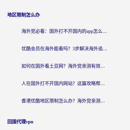
地区限制怎么办
海外党必看：国外打不开国内的app怎么办？3步解决你的乡愁
优酷会员在海外能看吗？3步解决海外追剧难题，附实测好用加速器推荐
如何在国外看土豆网？海外党亲测有效的追剧加速器选择指南
人在国外打不开国内网站？这篇攻略帮你无缝解锁国内资源（附交管12123使用技巧）
香港优酷地区限制怎么办？海外党亲测有效的追剧解决方案
回国代理vpn