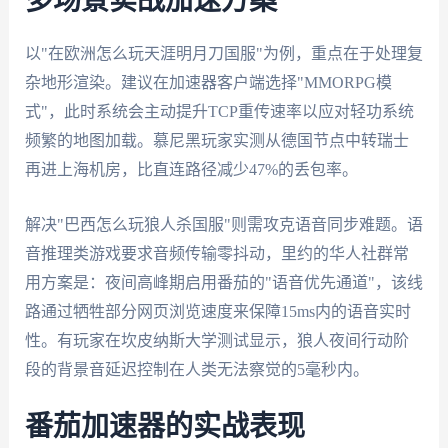
多场景实战加速方案
以"在欧洲怎么玩天涯明月刀国服"为例，重点在于处理复
杂地形渲染。建议在加速器客户端选择"MMORPG模
式"，此时系统会主动提升TCP重传速率以应对轻功系统
频繁的地图加载。慕尼黑玩家实测从德国节点中转瑞士
再进上海机房，比直连路径减少47%的丢包率。
解决"巴西怎么玩狼人杀国服"则需攻克语音同步难题。语
音推理类游戏要求音频传输零抖动，里约的华人社群常
用方案是：夜间高峰期启用番茄的"语音优先通道"，该线
路通过牺牲部分网页浏览速度来保障15ms内的语音实时
性。有玩家在坎皮纳斯大学测试显示，狼人夜间行动阶
段的背景音延迟控制在人类无法察觉的5毫秒内。
番茄加速器的实战表现