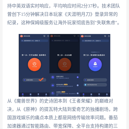
持中英双语实时响应，平均响应时间2分37秒。技术团队
曾创下15分钟解决日本玩家《天涯明月刀》登录异常的
纪录，这种保姆级服务让海外玩家彻底告别"失联焦虑"。
从《魔兽世界》的史诗团本到《王者荣耀》的巅峰对
决，从《原神》的提瓦特大陆到爱奇艺的独播剧场，跨
国游戏娱乐的痛点本质上都是网络传输效率问题。番茄
加速器通过智能路由、带宽保障、全平台支持构建的三