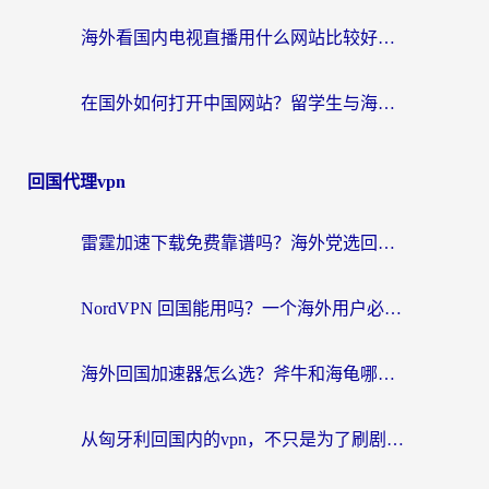
海外看国内电视直播用什么网站比较好？一篇解决你所有追剧难题的实用指南
在国外如何打开中国网站？留学生与海外华人的无缝访问指南
回国代理vpn
雷霆加速下载免费靠谱吗？海外党选回国加速器的避坑指南（附热门工具对比）
NordVPN 回国能用吗？一个海外用户必须面对的真实困境
海外回国加速器怎么选？斧牛和海龟哪个好？一篇帮你避开坑的实用指南
从匈牙利回国内的vpn，不只是为了刷剧那么简单