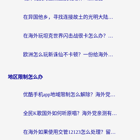
在异国他乡，寻找连接故土的光明大陆免费加速器
在海外玩坦克世界闪击战很卡怎么办？老玩家亲测有效的加速器选择指南
欧洲怎么玩新诛仙不卡顿？一份给海外游子的国服游戏畅玩指南
地区限制怎么办
优酷手机app地域限制怎么解除？海外党亲测有效的追剧方案
全民K歌国外如何听原唱？海外党亲测有效的回国加速器选择指南
在海外如果使用交管12123怎么处理？留学生亲测有效的回国加速方案