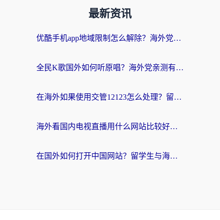
最新资讯
优酷手机app地域限制怎么解除？海外党亲测有效的追剧方案
全民K歌国外如何听原唱？海外党亲测有效的回国加速器选择指南
在海外如果使用交管12123怎么处理？留学生亲测有效的回国加速方案
海外看国内电视直播用什么网站比较好？一篇解决你所有追剧难题的实用指南
在国外如何打开中国网站？留学生与海外华人的无缝访问指南