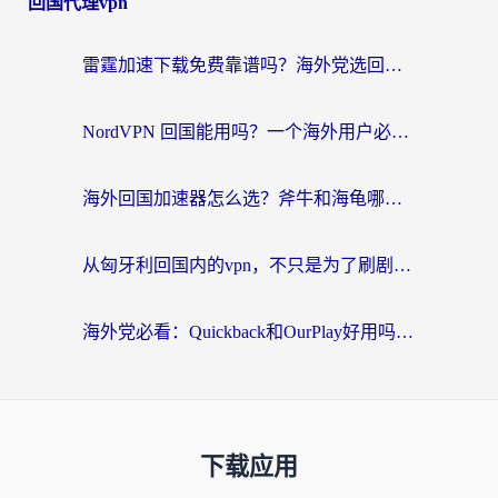
回国代理vpn
雷霆加速下载免费靠谱吗？海外党选回国加速器的避坑指南（附热门工具对比）
NordVPN 回国能用吗？一个海外用户必须面对的真实困境
海外回国加速器怎么选？斧牛和海龟哪个好？一篇帮你避开坑的实用指南
从匈牙利回国内的vpn，不只是为了刷剧那么简单
海外党必看：Quickback和OurPlay好用吗？3分钟选对回国加速器，无缝刷剧玩游戏
下载应用