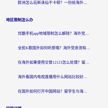
欧洲怎么玩新诛仙不卡顿？一份给海外游子的国服游戏畅玩指南
地区限制怎么办
优酷手机app地域限制怎么解除？海外党亲测有效的追剧方案
全民K歌国外如何听原唱？海外党亲测有效的回国加速器选择指南
在海外如果使用交管12123怎么处理？留学生亲测有效的回国加速方案
海外看国内电视直播用什么网站比较好？一篇解决你所有追剧难题的实用指南
在国外如何打开中国网站？留学生与海外华人的无缝访问指南