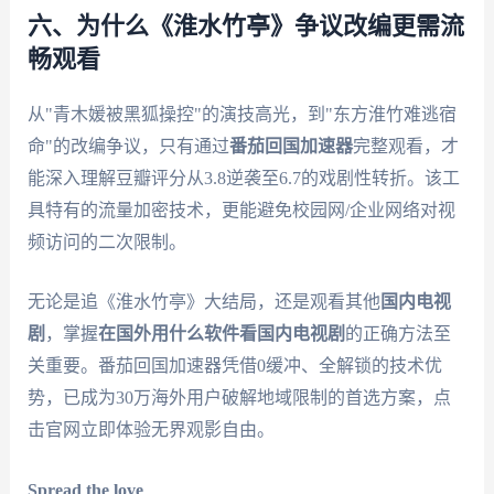
六、为什么《淮水竹亭》争议改编更需流
畅观看
从"青木媛被黑狐操控"的演技高光，到"东方淮竹难逃宿
命"的改编争议，只有通过
番茄回国加速器
完整观看，才
能深入理解豆瓣评分从3.8逆袭至6.7的戏剧性转折。该工
具特有的流量加密技术，更能避免校园网/企业网络对视
频访问的二次限制。
无论是追《淮水竹亭》大结局，还是观看其他
国内电视
剧
，掌握
在国外用什么软件看国内电视剧
的正确方法至
关重要。番茄回国加速器凭借0缓冲、全解锁的技术优
势，已成为30万海外用户破解地域限制的首选方案，点
击官网立即体验无界观影自由。
Spread the love