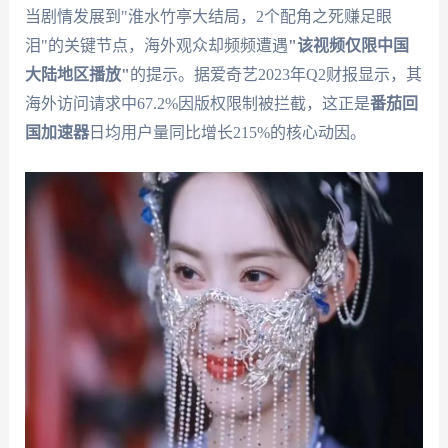
当剧情发展到"淮水竹亭大结局，2个配角之死赚足眼
泪"的关键节点，海外观众却频频遭遇
"该视频仅限中国
大陆地区播放"
的提示。据爱奇艺2023年Q2财报显示，其
海外访问请求中67.2%因版权限制被拦截，这正是
番茄回
国加速器
日均用户量同比增长215%的核心动因。