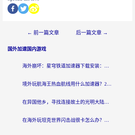
←
前一篇文章
后一篇文章
→
国外加速国内游戏
海外崩坏：星穹铁道加速器下载安装：一份给游子的终极网络指南
境外玩航海王热血航线用什么加速器？2026海外玩家实测最优方案（附欧洲问道堡垒前线加速技巧）
在异国他乡，寻找连接故土的光明大陆免费加速器
在海外玩坦克世界闪击战很卡怎么办？老玩家亲测有效的加速器选择指南