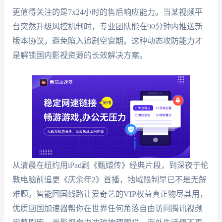
更值得关注的是7x24小时的售后响应能力。当某视频平
台突然升级风控机制时，专业团队能在90分钟内推送新
版本协议，避免陷入追剧空窗期。这种动态攻防能力才
是解锁国内影视资源的长效解决方案。
从清晨在纽约用iPad刷《甄嬛传》经典片段，到深夜于伦
敦电脑前追更《庆余年2》首播，地域限制早已不是无解
难题。智能回国线路让爱奇艺的VIP权益真正物尽其用，
优质回国加速器帮你在世界任何角落自由访问腾讯视频