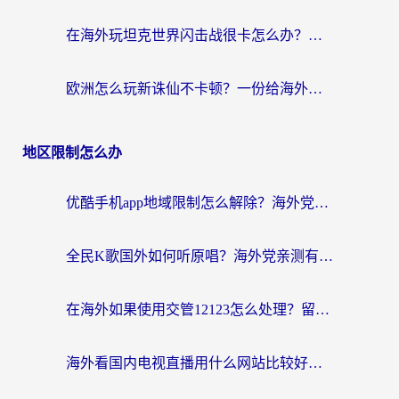
在海外玩坦克世界闪击战很卡怎么办？老玩家亲测有效的加速器选择指南
欧洲怎么玩新诛仙不卡顿？一份给海外游子的国服游戏畅玩指南
地区限制怎么办
优酷手机app地域限制怎么解除？海外党亲测有效的追剧方案
全民K歌国外如何听原唱？海外党亲测有效的回国加速器选择指南
在海外如果使用交管12123怎么处理？留学生亲测有效的回国加速方案
海外看国内电视直播用什么网站比较好？一篇解决你所有追剧难题的实用指南