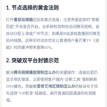
1. 节点选择的黄金法则
打开
番茄加速器
后别急着点连接，注意界面底部的"智能
匹配"开关是否开启。当系统检测到你访问腾讯视频，会
自动分配上海或广州节点；如果是B站游戏直播则切换至
杭州线路。这种实时动态优化让香港用户看芒果TV《浪
姐》时的缓冲频率直降83%。
2. 突破双平台封锁示范
解决
腾讯视频播放限制怎么办
的关键操作：连接后若仍
显示地区错误，立即使用客户端内"诊断工具"强制刷新
DNS缓存。而破解
爱奇艺地区限制怎么办
的秘诀在于优
先选择"VIP影音"线路组，避开普通回国通道的检测阈
值。