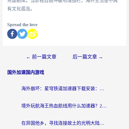
完整剧库。当影视自由冲破地理围栏，海外生活便不再
有文化孤岛。
Spread the love
←
前一篇文章
后一篇文章
→
国外加速国内游戏
海外崩坏：星穹铁道加速器下载安装：一份给游子的终极网络指南
境外玩航海王热血航线用什么加速器？2026海外玩家实测最优方案（附欧洲问道堡垒前线加速技巧）
在异国他乡，寻找连接故土的光明大陆免费加速器