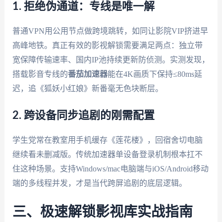
1. 拒绝伪通道：专线是唯一解
普通VPN用公用节点做跨境跳转，如同让影院VIP挤进早
高峰地铁。真正有效的影视解锁需要满足两点：独立带
宽保障传输速率、国内IP池持续更新防侦测。实测发现，
搭载影音专线的
番茄加速器
能在4K画质下保持≤80ms延
迟，追《狐妖小红娘》新番毫无色块断层。
2. 跨设备同步追剧的刚需配置
学生党常在教室用手机缓存《莲花楼》，回宿舍切电脑
继续看未删减版。传统加速器单设备登录机制根本扛不
住这种场景。支持Windows/mac电脑端与iOS/Android移动
端的多线程并发，才是当代跨屏追剧的底层逻辑。
三、极速解锁影视库实战指南