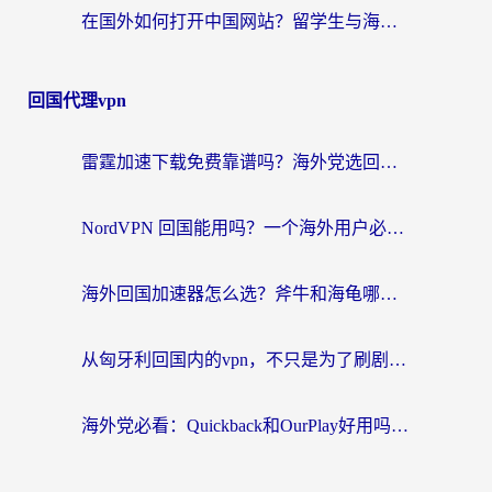
在国外如何打开中国网站？留学生与海外华人的无缝访问指南
回国代理vpn
雷霆加速下载免费靠谱吗？海外党选回国加速器的避坑指南（附热门工具对比）
NordVPN 回国能用吗？一个海外用户必须面对的真实困境
海外回国加速器怎么选？斧牛和海龟哪个好？一篇帮你避开坑的实用指南
从匈牙利回国内的vpn，不只是为了刷剧那么简单
海外党必看：Quickback和OurPlay好用吗？3分钟选对回国加速器，无缝刷剧玩游戏