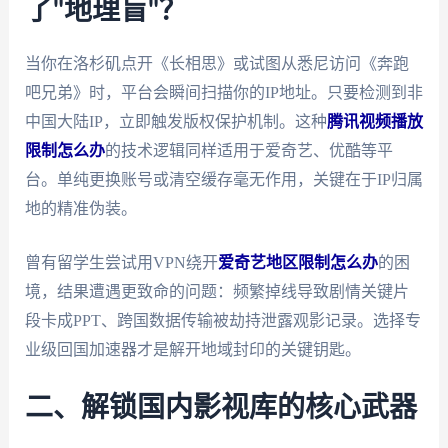
了"地理盲"？
当你在洛杉矶点开《长相思》或试图从悉尼访问《奔跑
吧兄弟》时，平台会瞬间扫描你的IP地址。只要检测到非
中国大陆IP，立即触发版权保护机制。这种
腾讯视频播放
限制怎么办
的技术逻辑同样适用于爱奇艺、优酷等平
台。单纯更换账号或清空缓存毫无作用，关键在于IP归属
地的精准伪装。
曾有留学生尝试用VPN绕开
爱奇艺地区限制怎么办
的困
境，结果遭遇更致命的问题：频繁掉线导致剧情关键片
段卡成PPT、跨国数据传输被劫持泄露观影记录。选择专
业级回国加速器才是解开地域封印的关键钥匙。
二、解锁国内影视库的核心武器