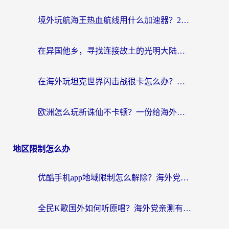
境外玩航海王热血航线用什么加速器？2026海外玩家实测最优方案（附欧洲问道堡垒前线加速技巧）
在异国他乡，寻找连接故土的光明大陆免费加速器
在海外玩坦克世界闪击战很卡怎么办？老玩家亲测有效的加速器选择指南
欧洲怎么玩新诛仙不卡顿？一份给海外游子的国服游戏畅玩指南
地区限制怎么办
优酷手机app地域限制怎么解除？海外党亲测有效的追剧方案
全民K歌国外如何听原唱？海外党亲测有效的回国加速器选择指南