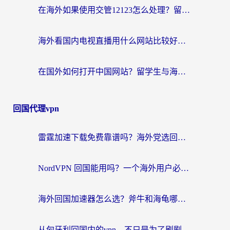
在海外如果使用交管12123怎么处理？留学生亲测有效的回国加速方案
海外看国内电视直播用什么网站比较好？一篇解决你所有追剧难题的实用指南
在国外如何打开中国网站？留学生与海外华人的无缝访问指南
回国代理vpn
雷霆加速下载免费靠谱吗？海外党选回国加速器的避坑指南（附热门工具对比）
NordVPN 回国能用吗？一个海外用户必须面对的真实困境
海外回国加速器怎么选？斧牛和海龟哪个好？一篇帮你避开坑的实用指南
从匈牙利回国内的vpn，不只是为了刷剧那么简单