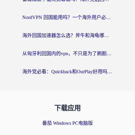
NordVPN 回国能用吗？一个海外用户必须面对的真实困境
海外回国加速器怎么选？斧牛和海龟哪个好？一篇帮你避开坑的实用指南
从匈牙利回国内的vpn，不只是为了刷剧那么简单
海外党必看：Quickback和OurPlay好用吗？3分钟选对回国加速器，无缝刷剧玩游戏
下载应用
番茄 Windows PC电脑版