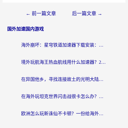
←
前一篇文章
后一篇文章
→
国外加速国内游戏
海外崩坏：星穹铁道加速器下载安装：一份给游子的终极网络指南
境外玩航海王热血航线用什么加速器？2026海外玩家实测最优方案（附欧洲问道堡垒前线加速技巧）
在异国他乡，寻找连接故土的光明大陆免费加速器
在海外玩坦克世界闪击战很卡怎么办？老玩家亲测有效的加速器选择指南
欧洲怎么玩新诛仙不卡顿？一份给海外游子的国服游戏畅玩指南