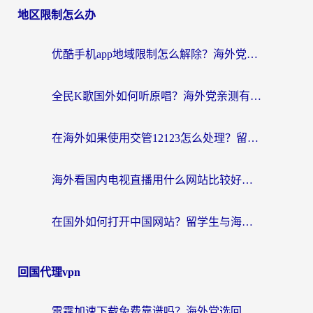
地区限制怎么办
优酷手机app地域限制怎么解除？海外党亲测有效的追剧方案
全民K歌国外如何听原唱？海外党亲测有效的回国加速器选择指南
在海外如果使用交管12123怎么处理？留学生亲测有效的回国加速方案
海外看国内电视直播用什么网站比较好？一篇解决你所有追剧难题的实用指南
在国外如何打开中国网站？留学生与海外华人的无缝访问指南
回国代理vpn
雷霆加速下载免费靠谱吗？海外党选回国加速器的避坑指南（附热门工具对比）