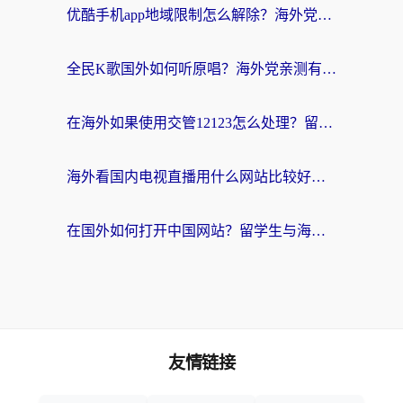
优酷手机app地域限制怎么解除？海外党亲测有效的追剧方案
全民K歌国外如何听原唱？海外党亲测有效的回国加速器选择指南
在海外如果使用交管12123怎么处理？留学生亲测有效的回国加速方案
海外看国内电视直播用什么网站比较好？一篇解决你所有追剧难题的实用指南
在国外如何打开中国网站？留学生与海外华人的无缝访问指南
友情链接