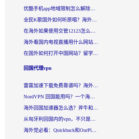
优酷手机app地域限制怎么解除？海外党亲测有效的追剧方案
全民K歌国外如何听原唱？海外党亲测有效的回国加速器选择指南
在海外如果使用交管12123怎么处理？留学生亲测有效的回国加速方案
海外看国内电视直播用什么网站比较好？一篇解决你所有追剧难题的实用指南
在国外如何打开中国网站？留学生与海外华人的无缝访问指南
回国代理vpn
雷霆加速下载免费靠谱吗？海外党选回国加速器的避坑指南（附热门工具对比）
NordVPN 回国能用吗？一个海外用户必须面对的真实困境
海外回国加速器怎么选？斧牛和海龟哪个好？一篇帮你避开坑的实用指南
从匈牙利回国内的vpn，不只是为了刷剧那么简单
海外党必看：Quickback和OurPlay好用吗？3分钟选对回国加速器，无缝刷剧玩游戏