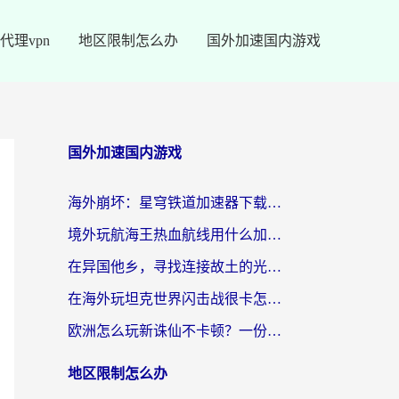
代理vpn
地区限制怎么办
国外加速国内游戏
国外加速国内游戏
海外崩坏：星穹铁道加速器下载安装：一份给游子的终极网络指南
境外玩航海王热血航线用什么加速器？2026海外玩家实测最优方案（附欧洲问道堡垒前线加速技巧）
在异国他乡，寻找连接故土的光明大陆免费加速器
在海外玩坦克世界闪击战很卡怎么办？老玩家亲测有效的加速器选择指南
欧洲怎么玩新诛仙不卡顿？一份给海外游子的国服游戏畅玩指南
地区限制怎么办